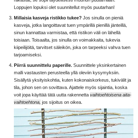
Loppujen lopuksi olet suunnitellut myös puutarhan!
Millaisia kasveja ristikko tukee?
Jos sinulla on pieniä
kasveja, jotka langoittavat tuen ympärillä pienillä jänteillä,
sinun kannattaa varmistaa, että ristikon väli on lähellä
toisiaan. Toisaalta, jos sinulla on voimakkaita, tukevia
kiipeilijöitä, tarvitset säleikön, joka on tarpeeksi vahva tuen
tarjoamiseksi.
Piirrä suunnittelu paperille.
Suunnittele yksinkertainen
malli vastausten perusteella yllä oleviin kysymyksiin.
Sisällytä yksityiskohtia, kuten kokonaiskorkeus, tukivälit ja
tila, johon sen on sovittava. Ajattele myös sijaintia, koska
voit jopa käyttää tätä uutta rakennetta
vaihtoehtoisena aita-
vaihtoehtona,
jos sijoitus on oikea.