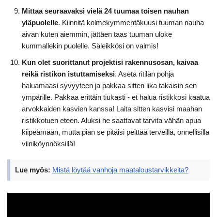
Mittaa seuraavaksi vielä 24 tuumaa toisen nauhan
yläpuolelle
. Kiinnitä kolmekymmentäkuusi tuuman nauha
aivan kuten aiemmin, jättäen taas tuuman uloke
kummallekin puolelle. Säleikkösi on valmis!
Kun olet suorittanut projektisi rakennusosan, kaivaa
reikä ristikon istuttamiseksi
. Aseta ritilän pohja
haluamaasi syvyyteen ja pakkaa sitten lika takaisin sen
ympärille. Pakkaa erittäin tiukasti - et halua ristikkosi kaatua
arvokkaiden kasvien kanssa! Laita sitten kasvisi maahan
ristikkotuen eteen. Aluksi he saattavat tarvita vähän apua
kiipeämään, mutta pian se pitäisi peittää terveillä, onnellisilla
viiniköynnöksillä!
Lue myös:
Mistä löytää vanhoja maataloustarvikkeita?