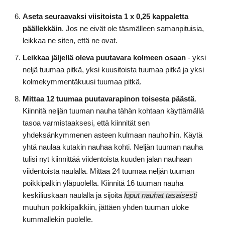
Aseta seuraavaksi viisitoista 1 x 0,25 kappaletta
päällekkäin
. Jos ne eivät ole täsmälleen samanpituisia,
leikkaa ne siten, että ne ovat.
Leikkaa jäljellä oleva puutavara kolmeen osaan
- yksi
neljä tuumaa pitkä, yksi kuusitoista tuumaa pitkä ja yksi
kolmekymmentäkuusi tuumaa pitkä.
Mittaa 12 tuumaa puutavarapinon toisesta päästä
.
Kiinnitä neljän tuuman nauha tähän kohtaan käyttämällä
tasoa varmistaaksesi, että kiinnität sen
yhdeksänkymmenen asteen kulmaan nauhoihin. Käytä
yhtä naulaa kutakin nauhaa kohti. Neljän tuuman nauha
tulisi nyt kiinnittää viidentoista kuuden jalan nauhaan
viidentoista naulalla. Mittaa 24 tuumaa neljän tuuman
poikkipalkin yläpuolella. Kiinnitä 16 tuuman nauha
keskiliuskaan naulalla ja sijoita
loput nauhat tasaisesti
muuhun poikkipalkkiin, jättäen yhden tuuman uloke
kummallekin puolelle.