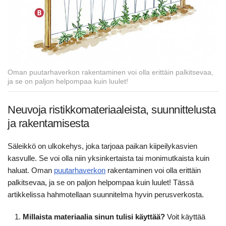
Oman puutarhaverkon rakentaminen voi olla erittäin palkitsevaa,
ja se on paljon helpompaa kuin luulet!
Neuvoja ristikkomateriaaleista, suunnittelusta
ja rakentamisesta
Säleikkö on ulkokehys, joka tarjoaa paikan kiipeilykasvien
kasvulle. Se voi olla niin yksinkertaista tai monimutkaista kuin
haluat. Oman
puutarhaverkon
rakentaminen voi olla erittäin
palkitsevaa, ja se on paljon helpompaa kuin luulet! Tässä
artikkelissa hahmotellaan suunnitelma hyvin perusverkosta.
Millaista materiaalia sinun tulisi käyttää?
Voit käyttää