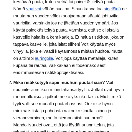
kestävää puuta, kuten setriä tai painekäsiteltyä puuta.
Nämä
vaativat
vähän huoltoa. Sinun kannattaa
sinetöidä
ne
muutaman vuoden välein suojaamaan säästä johtuvilta
vaurioilta, varsinkin jos ne jätetään vuoden ympäri. Jos
käytät painekäsiteltyä puuta, varmista, että se ei sisällä
kasveille haitallisia kemikaaleja. Et halua ristikkoa, joka on
tappava kasveille, joita laitat siihen! Voit käyttää myös
vinyyliä, joka ei vaadi käytännössä mitään huoltoa, mutta
on alttiimpi
auringolle
. Voit jopa käyttää metalleja, kuten
kuparia tai rautaa, vaikkakaan ei todennäköisesti
ensimmäisessä ristikkoprojektissasi.
Mikä ristikkotyyli sopii muuhun puutarhaan?
Voit
suunnitella ristikon mihin tahansa tyyliin. Jotkut ovat hyvin
monimutkaisia ja jotkut melko yksinkertaisia. Mieti, mikä
tyyli vallitsee muualla puutarhassasi. Onko se hyvin
minimalistista ja puhdasta vai onko sinulla iloinen ja
vieraanvarainen, mutta hieman siisti puutarha?
Mahdollisuudet ovat, että jos löydät suunnittelun, jota
rakastat, se sopii täydellisesti muuhun puutarhaan.