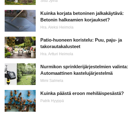
Sisu Jylhä
Kuinka korjata betoninen jalkakäytävä:
Betonin halkeamien korjaukset?
Hra. Aleksi Heimola
Patio-huoneen koristelu: Puu, paju- ja
takorautakalusteet
Hra. Artturi Heimola
Nurmikon sprinklerijärjestelmien valinta:
Automaattinen kastelujärjestelmä
Mimi Salmela
Kuinka päästä eroon mehiläispesästä?
Patrik Hyyppä