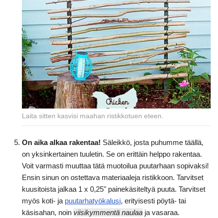
Laita sitten kasvisi maahan ristikkotuen eteen.
On aika alkaa rakentaa!
Säleikkö, josta puhumme täällä,
on yksinkertainen tuuletin. Se on erittäin helppo rakentaa.
Voit varmasti muuttaa tätä muotoilua puutarhaan sopivaksi!
Ensin sinun on ostettava materiaaleja ristikkoon. Tarvitset
kuusitoista jalkaa 1 x 0,25" painekäsiteltyä puuta. Tarvitset
myös koti- ja
puutarhatyökalusi
, erityisesti pöytä- tai
käsisahan, noin
viisikymmentä naulaa
ja vasaraa.