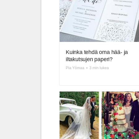
Kuinka tehdä oma hää- ja
iltakutsujen paperi?
Pia Yömaa
•
3 min lukea