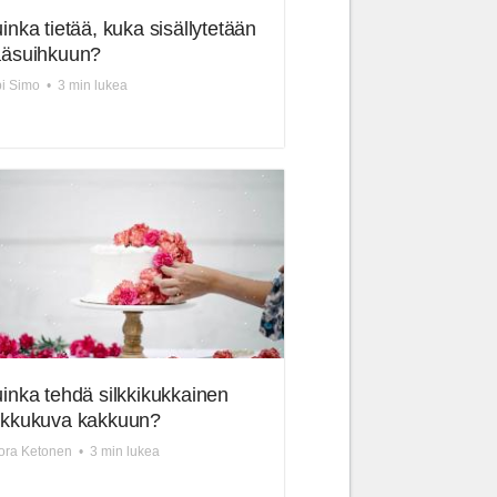
inka tietää, kuka sisällytetään
äsuihkuun?
i Simo
•
3 min lukea
inka tehdä silkkikukkainen
kkukuva kakkuun?
ora Ketonen
•
3 min lukea