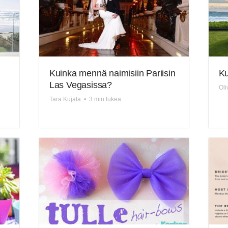
Kuinka mennä naimisiin Pariisin
Ku
Las Vegasissa?
Oli
Tara Kujala
•
3 min lukea