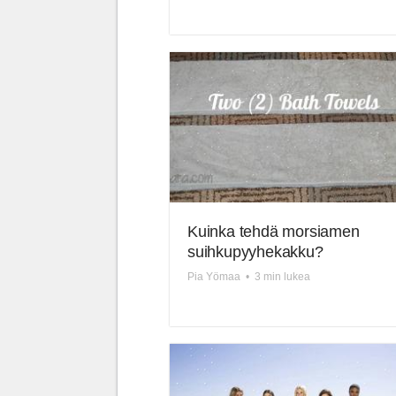
Kuinka tehdä morsiamen
suihkupyyhekakku?
Pia Yömaa
•
3 min lukea