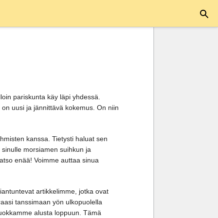
lloin pariskunta käy läpi yhdessä.
n on uusi ja jännittävä kokemus. On niin
ihmisten kanssa. Tietysti haluat sen
ää sinulle morsiamen suihkun ja
ä katso enää! Voimme auttaa sinua
antuntevat artikkelimme, jotka ovat
ieraasi tanssimaan yön ulkopuolella
ki luokkamme alusta loppuun. Tämä