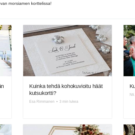
ulevan morsiamen korttelissa!
än
Kuinka tehdä kohokuvioitu häät
Ku
kutsukortti?
Nti
Esa Rimmanen
•
3 min lukea