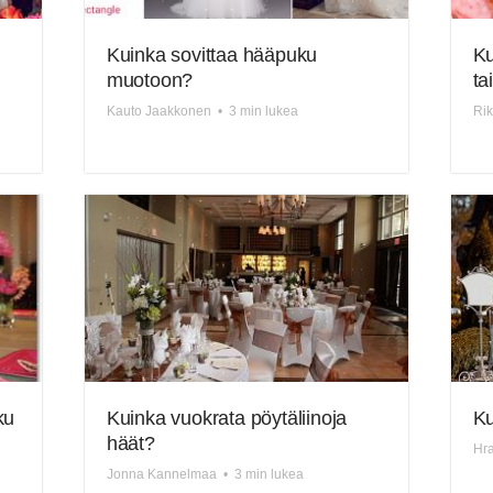
Kuinka sovittaa hääpuku
Ku
muotoon?
ta
Kauto Jaakkonen
•
3 min lukea
Rik
ku
Kuinka vuokrata pöytäliinoja
Ku
häät?
Hra
Jonna Kannelmaa
•
3 min lukea