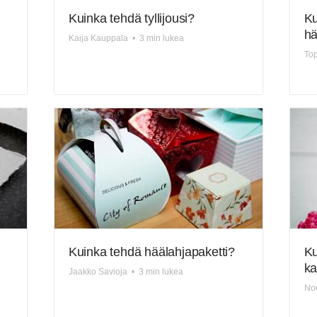
Kuinka tehdä tyllijousi?
Ku
hä
Kaija Kauppala
•
3 min lukea
Top
Kuinka tehdä häälahjapaketti?
Ku
ka
Jaakko Savioja
•
3 min lukea
No