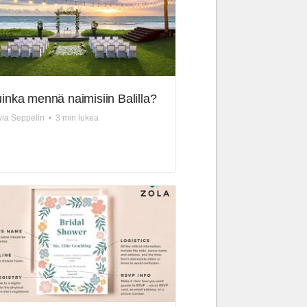
inka mennä naimisiin Balilla?
via Seppelin
•
3 min lukea