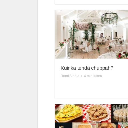
Kuinka tehdä chuppah?
Rami Ainola
•
4 min lukea