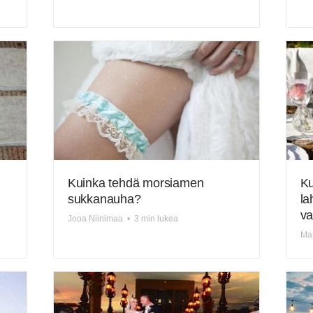
Kuinka tehdä morsiamen
Ku
sukkanauha?
la
va
Jooa Niinimaa
•
3 min lukea
Mar