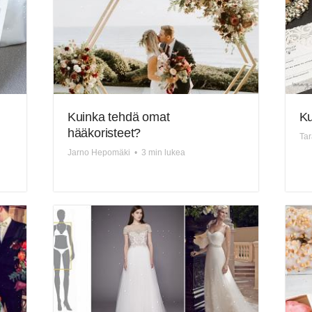
Kuinka tehdä omat
Ku
hääkoristeet?
Tar
Jarno Hepomäki
•
3 min lukea