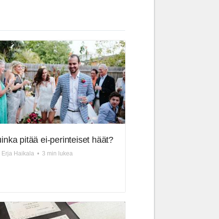
inka pitää ei-perinteiset häät?
. Erja Haikala
•
3 min lukea