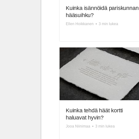
Kuinka isännöidä pariskunnan
hääsuihku?
Ellen Hoikkanen
•
3 min lukea
Kuinka tehdä häät kortti
haluavat hyvin?
Jooa Niinimaa
•
3 min lukea