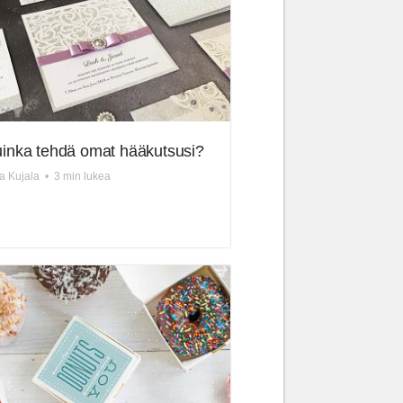
inka tehdä omat hääkutsusi?
a Kujala
•
3 min lukea