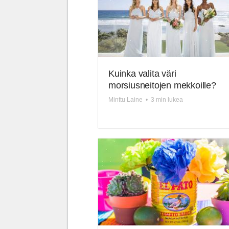
Kuinka valita väri
morsiusneitojen mekkoille?
Minttu Laine
•
3 min lukea