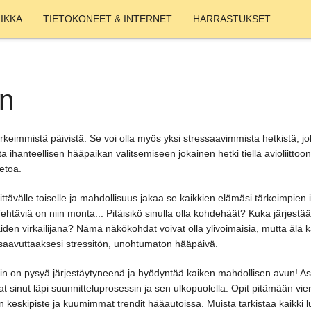
IKKA
TIETOKONEET & INTERNET
HARRASTUKSET
in
rkeimmistä päivistä. Se voi olla myös yksi stressaavimmista hetkistä, jo
 ihanteellisen hääpaikan valitsemiseen jokainen hetki tiellä avioliittoo
ietoa.
ttävälle toiselle ja mahdollisuus jakaa se kaikkien elämäsi tärkeimpien 
Tehtäviä on niin monta... Pitäisikö sinulla olla kohdehäät? Kuka järjest
häiden virkailijana? Nämä näkökohdat voivat olla ylivoimaisia, mutta äl
saavuttaaksesi stressitön, unohtumaton hääpäivä.
in on pysyä järjestäytyneenä ja hyödyntää kaiken mahdollisen avun! Asi
avat sinut läpi suunnitteluprosessin ja sen ulkopuolella. Opit pitämään v
en keskipiste ja kuumimmat trendit hääautoissa. Muista tarkistaa kaik