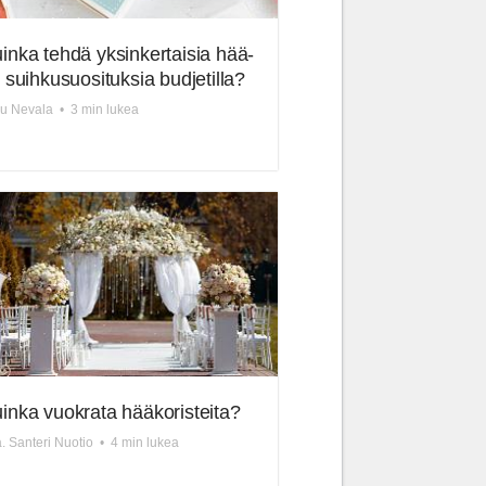
inka tehdä yksinkertaisia hää-
i suihkusuosituksia budjetilla?
u Nevala
•
3 min lukea
inka vuokrata hääkoristeita?
. Santeri Nuotio
•
4 min lukea