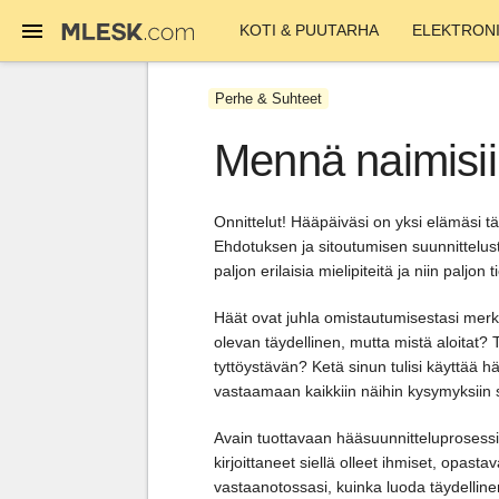
KOTI & PUUTARHA
ELEKTRONI
Perhe & Suhteet
Mennä naimisi
Onnittelut! Hääpäiväsi on yksi elämäsi tä
Ehdotuksen ja sitoutumisen suunnittelusta
paljon erilaisia mielipiteitä ja niin paljon t
Häät ovat juhla omistautumisestasi merki
olevan täydellinen, mutta mistä aloitat? 
tyttöystävän? Ketä sinun tulisi käyttää 
vastaamaan kaikkiin näihin kysymyksiin 
Avain tuottavaan hääsuunnitteluprosessi
kirjoittaneet siellä olleet ihmiset, opast
vastaanotossasi, kuinka luoda täydellin