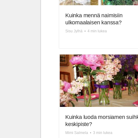
Kuinka mennä naimisiin
ulkomaalaisen kanssa?
Sisu Jylhä
•
4 min lukea
Kuinka luoda morsiamen suih
keskipiste?
Mimi Salmela
•
3 min lukea