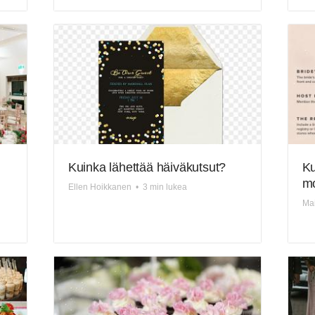
Kuinka lähettää häiväkutsut?
Ku
mo
Ellen Hoikkanen
•
3 min lukea
Mai