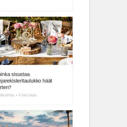
inka sisustaa
hjarekisteritaulukko häät
rten?
tta Arhila
•
4 min lukea