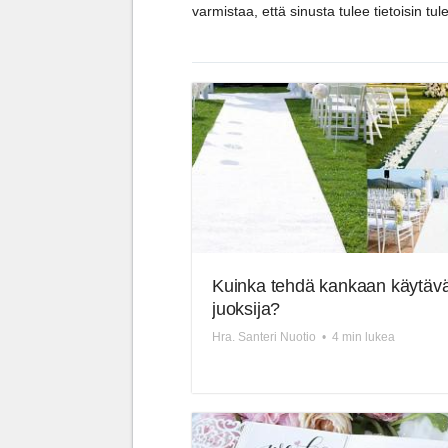
varmistaa, että sinusta tulee tietoisin t
Kuinka tehdä kankaan käytäv
juoksija?
Hra. Santeri Nuotio
•
4 min lukea