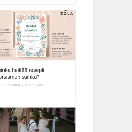
inka heittää resepti
rsiamen suihku?
ju Kinnunen
•
4 min lukea