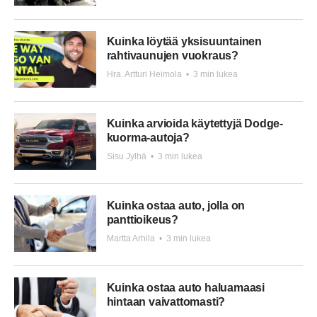
Kuinka löytää yksisuuntainen
rahtivaunujen vuokraus?
Hra. Artturi Heimola
•
3 min lukea
Kuinka arvioida käytettyjä Dodge-
kuorma-autoja?
Sisu Jylhä
•
3 min lukea
Kuinka ostaa auto, jolla on
panttioikeus?
Martta Arhila
•
3 min lukea
Kuinka ostaa auto haluamaasi
hintaan vaivattomasti?