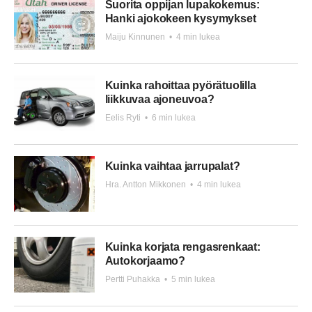
Suorita oppijan lupakokemus:
Hanki ajokokeen kysymykset
Maiju Kinnunen
•
4 min lukea
Kuinka rahoittaa pyörätuolilla
liikkuvaa ajoneuvoa?
Eelis Ryti
•
6 min lukea
Kuinka vaihtaa jarrupalat?
Hra. Antton Mikkonen
•
4 min lukea
Kuinka korjata rengasrenkaat:
Autokorjaamo?
Pertti Puhakka
•
5 min lukea