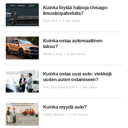
Kuinka löytää halpoja chicago-
limusiinipalveluita?
Eelis Ryti
•
3 min lukea
Kuinka ostaa automaattinen
takuu?
Minttu Laine
•
4 min lukea
Kuinka ostaa uusi auto: vinkkejä
uuden auton ostamiseen?
Hra. Sisu Havukoski
•
7 min lukea
Kuinka myydä auto?
Patrik Otsamo
•
4 min lukea