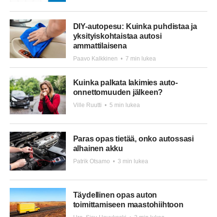
DIY-autopesu: Kuinka puhdistaa ja
yksityiskohtaistaa autosi
ammattilaisena
Paavo Kalkkinen
•
7 min lukea
Kuinka palkata lakimies auto-
onnettomuuden jälkeen?
Ville Ruutti
•
5 min lukea
Paras opas tietää, onko autossasi
alhainen akku
Patrik Otsamo
•
3 min lukea
Täydellinen opas auton
toimittamiseen maastohiihtoon