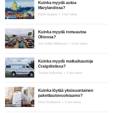
Kuinka myydä autoa
Marylandissa?
Patrik Hyyppä
•
3 min lukea
Kuinka myydä romuautoa
Ohiossa?
Hra. Antton Mikkonen
•
3 min lukea
Kuinka myydä matkailuautoja
Craigslistissa?
Tuukka Rekomaa
•
3 min lukea
Kuinka löytää yksisuuntainen
pakettiautovuokraamo?
Ellen Hoikkanen
•
4 min lukea