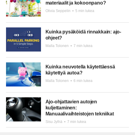
materiaalit ja kokoonpano?
Olivia Seppelin
•
5 min lukea
Kuinka pysäköidä rinnakkain: ajo-
ohjeet?
Malla Tolonen
•
7 min lukea
Kuinka neuvotella käytettäessä
käytettyä autoa?
Malla Tolonen
•
6 min lukea
Ajo-ohjattavien autojen
kuljettaminen:
Manuaalivaihteistojen tekniikat
Sisu Jylhä
•
7 min lukea