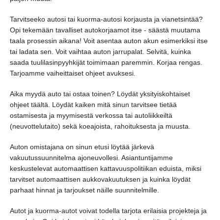
Tarvitseeko autosi tai kuorma-autosi korjausta ja vianetsintää?
Opi tekemään tavalliset autokorjaamot itse - säästä muutama
taala prosessin aikana! Voit asentaa auton akun esimerkiksi itse
tai ladata sen. Voit vaihtaa auton jarrupalat. Selvitä, kuinka
saada tuulilasinpyyhkijät toimimaan paremmin. Korjaa rengas.
Tarjoamme vaiheittaiset ohjeet avuksesi.
Aika myydä auto tai ostaa toinen? Löydät yksityiskohtaiset
ohjeet täältä. Löydät kaiken mitä sinun tarvitsee tietää
ostamisesta ja myymisestä verkossa tai autoliikkeiltä
(neuvottelutaito) sekä koeajoista, rahoituksesta ja muusta.
Auton omistajana on sinun etusi löytää järkevä
vakuutussuunnitelma ajoneuvollesi. Asiantuntijamme
keskustelevat automaattisen kattavuuspolitiikan eduista, miksi
tarvitset automaattisen aukkovakuutuksen ja kuinka löydät
parhaat hinnat ja tarjoukset näille suunnitelmille.
Autot ja kuorma-autot voivat todella tarjota erilaisia projekteja ja