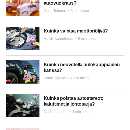
autovuokraus?
Malla Tolonen
•
3 min lukea
Kuinka vaihtaa moottoriöljyä?
Heikki Kannelmäki
•
9 min lukea
Kuinka neuvotella autokauppiaiden
kanssa?
Patrik Hyyppä
•
4 min lukea
Kuinka poistaa autostereot:
kaiuttimet ja johtosarja?
Marko Leppälä
•
4 min lukea