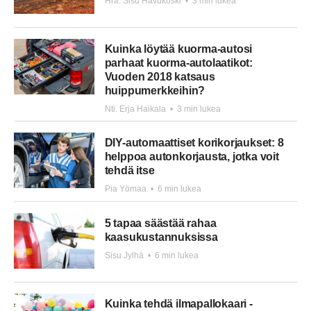
Hra. Sisu Havukoski
•
3 min lukea
Kuinka löytää kuorma-autosi
parhaat kuorma-autolaatikot:
Vuoden 2018 katsaus
huippumerkkeihin?
Nti. Erja Haikala
•
3 min lukea
DIY-automaattiset korikorjaukset: 8
helppoa autonkorjausta, jotka voit
tehdä itse
Pia Yömaa
•
6 min lukea
5 tapaa säästää rahaa
kaasukustannuksissa
Sisu Jylhä
•
6 min lukea
Kuinka tehdä ilmapallokaari -