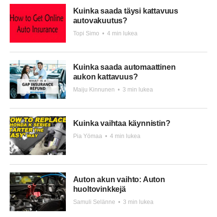
Kuinka saada täysi kattavuus
autovakuutus?
Topi Simo
•
4 min lukea
Kuinka saada automaattinen
aukon kattavuus?
Maiju Kinnunen
•
3 min lukea
Kuinka vaihtaa käynnistin?
Pia Yömaa
•
4 min lukea
Auton akun vaihto: Auton
huoltovinkkejä
Samuli Selänne
•
3 min lukea