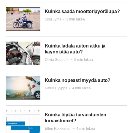
Kuinka saada moottoripyörälupa?
Sisu Jylhä
•
3 min lukea
Kuinka ladata auton akku ja
käynnistää auto?
Olivia Seppelin
•
5 min lukea
Kuinka nopeasti myydä auto?
Patrik Hyyppä
•
4 min lukea
Kuinka löytää turvaistuinten
turvaistuimet?
Ellen Hoikkanen
•
4 min lukea