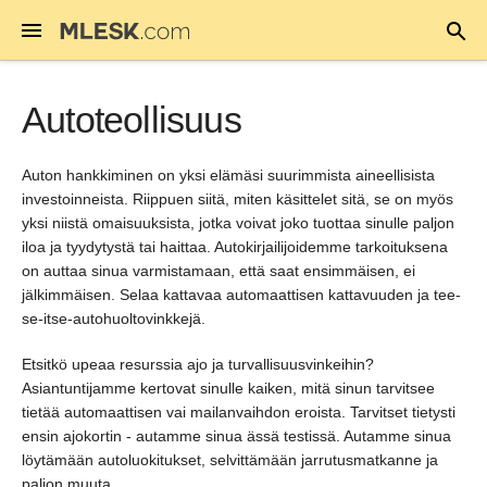
Autoteollisuus
Auton hankkiminen on yksi elämäsi suurimmista aineellisista
investoinneista. Riippuen siitä, miten käsittelet sitä, se on myös
yksi niistä omaisuuksista, jotka voivat joko tuottaa sinulle paljon
iloa ja tyydytystä tai haittaa. Autokirjailijoidemme tarkoituksena
on auttaa sinua varmistamaan, että saat ensimmäisen, ei
jälkimmäisen. Selaa kattavaa automaattisen kattavuuden ja tee-
se-itse-autohuoltovinkkejä.
Etsitkö upeaa resurssia ajo ja turvallisuusvinkeihin?
Asiantuntijamme kertovat sinulle kaiken, mitä sinun tarvitsee
tietää automaattisen vai mailanvaihdon eroista. Tarvitset tietysti
ensin ajokortin - autamme sinua ässä testissä. Autamme sinua
löytämään autoluokitukset, selvittämään jarrutusmatkanne ja
paljon muuta.