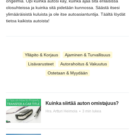
ongelmia. Opi kuinka autosi käy, kuinka ajaa sitä erilaisissa
olosuhteissa ja kuinka sitä pidetään kunnossa. Säästä itsesi
ylimääräisistä kuluista ja ole itse autoasiantuntija. Täältä löydät
tietoa kaikista autoista!
Ylläpito & Korjaus
Ajaminen & Turvallisuus
Lisävarusteet
Autorahoitus & Vakuutus
Ostetaan & Myydään
Kuinka siirtää auton omistajuus?
Hra. Artturi Heimola
•
3 min lukea