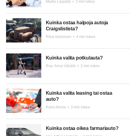
Marko Leppälä
•
3 min lukea
Kuinka ostaa halpoja autoja
Craigslistista?
Ritva Karvonen
•
4 min lukea
Kuinka valita potkulauta?
Rva. Anna Vähälä
•
3 min lukea
Kuinka valita leasing tai ostaa
auto?
Rami Ainola
•
3 min lukea
Kuinka ostaa oikea farmariauto?