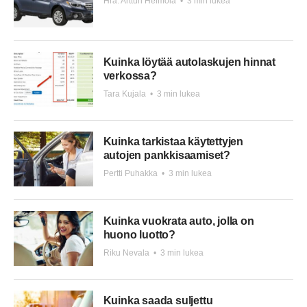
Hra. Artturi Heimola
•
3 min lukea
Kuinka löytää autolaskujen hinnat
verkossa?
Tara Kujala
•
3 min lukea
Kuinka tarkistaa käytettyjen
autojen pankkisaamiset?
Pertti Puhakka
•
3 min lukea
Kuinka vuokrata auto, jolla on
huono luotto?
Riku Nevala
•
3 min lukea
Kuinka saada suljettu