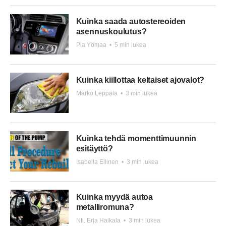
Kuinka saada autostereoiden
asennuskoulutus?
Pia Yömaa
•
5 min lukea
Kuinka kiillottaa keltaiset ajovalot?
Marko Leppälä
•
3 min lukea
Kuinka tehdä momenttimuunnin
esitäyttö?
Isabella Ellinen
•
3 min lukea
Kuinka myydä autoa
metalliromuna?
Nti. Erja Haikala
•
3 min lukea