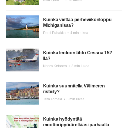
Kuinka viettää perheviikonloppu
Michiganissa?
Pertti Puhakka
•
4 min lukea
Kuinka lentoonlähtö Cessna 152:
lla?
Noora Ketonen
•
3 min lukea
Kuinka suunnitella Välimeren
risteily?
Tero Ilomäki
•
3 min lukea
Kuinka hyödyntää
moottoripyöräretkiäsi parhaalla