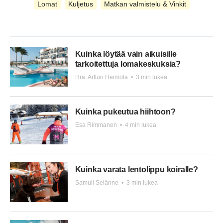
Lomat
Kuljetus
Matkan valmistelu & Vinkit
Kuinka löytää vain aikuisille
tarkoitettuja lomakeskuksia?
Hra. Artturi Heimola
•
3 min lukea
Kuinka pukeutua hiihtoon?
Esa Rimmanen
•
4 min lukea
Kuinka varata lentolippu koiralle?
Samuli Selänne
•
3 min lukea