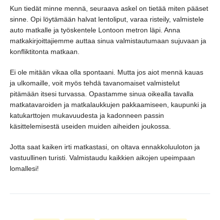
Kun tiedät minne mennä, seuraava askel on tietää miten pääset
sinne. Opi löytämään halvat lentoliput, varaa risteily, valmistele
auto matkalle ja työskentele Lontoon metron läpi. Anna
matkakirjoittajiemme auttaa sinua valmistautumaan sujuvaan ja
konfliktitonta matkaan.
Ei ole mitään vikaa olla spontaani. Mutta jos aiot mennä kauas
ja ulkomaille, voit myös tehdä tavanomaiset valmistelut
pitämään itsesi turvassa. Opastamme sinua oikealla tavalla
matkatavaroiden ja matkalaukkujen pakkaamiseen, kaupunki ja
katukarttojen mukavuudesta ja kadonneen passin
käsittelemisestä useiden muiden aiheiden joukossa.
Jotta saat kaiken irti matkastasi, on oltava ennakkoluuloton ja
vastuullinen turisti. Valmistaudu kaikkien aikojen upeimpaan
lomallesi!