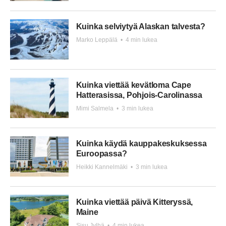
Kuinka selviytyä Alaskan talvesta?
Marko Leppälä
•
4 min lukea
Kuinka viettää kevätloma Cape
Hatterasissa, Pohjois-Carolinassa
Mimi Salmela
•
3 min lukea
Kuinka käydä kauppakeskuksessa
Euroopassa?
Heikki Kannelmäki
•
3 min lukea
Kuinka viettää päivä Kitteryssä,
Maine
Sisu Jylhä
•
4 min lukea