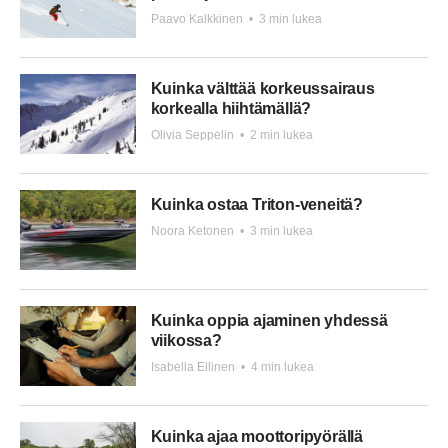
Paavo Kalkkinen
•
3 min lukea
Kuinka välttää korkeussairaus
korkealla hiihtämällä?
Olivia Seppelin
•
2 min lukea
Kuinka ostaa Triton-veneitä?
Noora Ketonen
•
3 min lukea
Kuinka oppia ajaminen yhdessä
viikossa?
Isabella Ellinen
•
4 min lukea
Kuinka ajaa moottoripyörällä