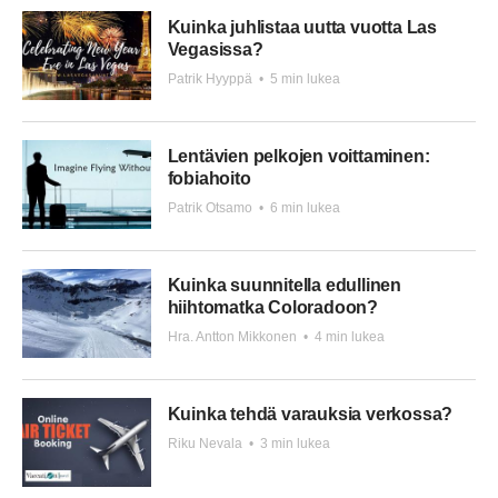
Kuinka juhlistaa uutta vuotta Las
Vegasissa?
Patrik Hyyppä
•
5 min lukea
Lentävien pelkojen voittaminen:
fobiahoito
Patrik Otsamo
•
6 min lukea
Kuinka suunnitella edullinen
hiihtomatka Coloradoon?
Hra. Antton Mikkonen
•
4 min lukea
Kuinka tehdä varauksia verkossa?
Riku Nevala
•
3 min lukea