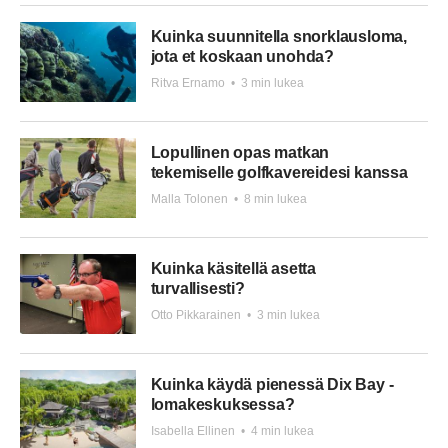
Kuinka suunnitella snorklausloma,
jota et koskaan unohda?
Ritva Ernamo
•
3 min lukea
Lopullinen opas matkan
tekemiselle golfkavereidesi kanssa
Malla Tolonen
•
8 min lukea
Kuinka käsitellä asetta
turvallisesti?
Otto Pikkarainen
•
3 min lukea
Kuinka käydä pienessä Dix Bay -
lomakeskuksessa?
Isabella Ellinen
•
4 min lukea