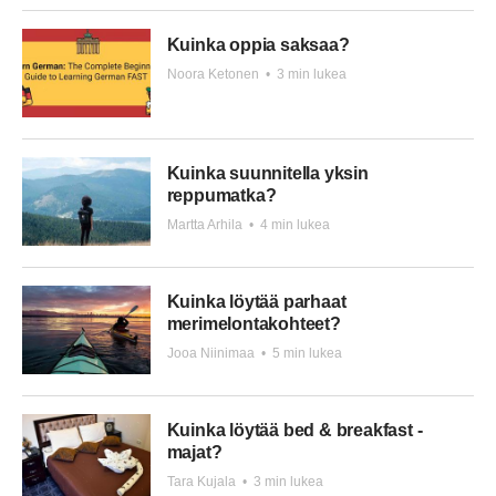
Kuinka oppia saksaa?
Noora Ketonen
•
3 min lukea
Kuinka suunnitella yksin
reppumatka?
Martta Arhila
•
4 min lukea
Kuinka löytää parhaat
merimelontakohteet?
Jooa Niinimaa
•
5 min lukea
Kuinka löytää bed & breakfast -
majat?
Tara Kujala
•
3 min lukea