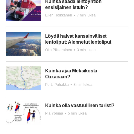
Kuinka saada lentoyhtiön
ensisijainen istuin?
Ellen Hoikkanen
•
7 min lukea
Löydä halvat kansainväliset
lentoliput: Alennetut lentoliput
Otto Pikkarainen
•
3 min lukea
Kuinka ajaa Meksikosta
Oaxacaan?
Pertti Puhakka
•
8 min lukea
Kuinka olla vastuullinen turisti?
Pia Yömaa
•
5 min lukea