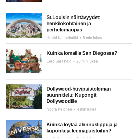
St.Louisin nähtävyydet:
henkilökohtainen ja
perhelomaopas
Heikki Kannelmäki
•
5 min lukea
Kuinka lomailla San Diegossa?
Eero Sarasvuo
•
20 min lukea
Dollywood-huvipuistoloman
suunnittelu: Kupongit
Dollywoodille
Noora Ketonen
•
4 min lukea
Kuinka löytää alennuslippuja ja
kuponkeja teemapuistoihin?