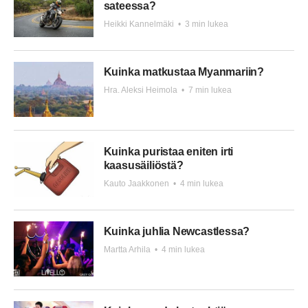
sateessa?
Heikki Kannelmäki
•
3 min lukea
Kuinka matkustaa Myanmariin?
Hra. Aleksi Heimola
•
7 min lukea
Kuinka puristaa eniten irti
kaasusäiliöstä?
Kauto Jaakkonen
•
4 min lukea
Kuinka juhlia Newcastlessa?
Martta Arhila
•
4 min lukea