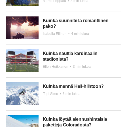
Marko Leppälä
•
3 min lukea
Kuinka suunnitella romanttinen
pako?
Isabella Ellinen
•
4 min lukea
Kuinka nauttia kardinaalin
stadionista?
Ellen Hoikkanen
•
3 min lukea
Kuinka mennä Heli-hiihtoon?
Topi Simo
•
6 min lukea
Kuinka löytää alennushintaisia
paketteja Coloradosta?