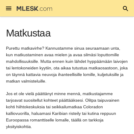
Matkustaa
Purettu matkavirhe? Kannustamme sinua seuraamaan unta,
kun matkustaminen avaa mielen ja avaa silmäsi loputtomille
mahdollisuuksille. Mutta ennen kuin lähdet hyppäämään laivojen
tai lentokoneiden kyytiin, ota aikaa tutustua matkaosastoon, joka
on täynnä kattavia neuvoja ihanteellisille lomille, kuljetuksille ja
matkan valmisteluille.
Jos et ole vielä päättänyt minne mennä, matkustajamme
tarjoavat suositellut kohteet päättääksesi. Olitpa taipuvainen
kohti hiihtokeskuksia tai seikkailumatkaa Coloradon
kalliovuorilla, haluamasi Karibian risteily tai kutina reppuun
Euroopassa romanttiselle lomalle, täällä on tarkkoja
yksityiskohtia.