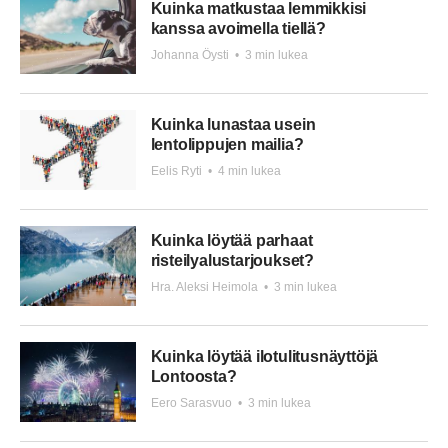
Kuinka matkustaa lemmikkisi
kanssa avoimella tiellä?
Johanna Öysti
•
3 min lukea
Kuinka lunastaa usein
lentolippujen mailia?
Eelis Ryti
•
4 min lukea
Kuinka löytää parhaat
risteilyalustarjoukset?
Hra. Aleksi Heimola
•
3 min lukea
Kuinka löytää ilotulitusnäyttöjä
Lontoosta?
Eero Sarasvuo
•
3 min lukea