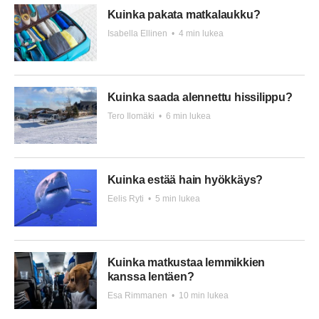
Kuinka pakata matkalaukku?
Isabella Ellinen
•
4 min lukea
Kuinka saada alennettu hissilippu?
Tero Ilomäki
•
6 min lukea
Kuinka estää hain hyökkäys?
Eelis Ryti
•
5 min lukea
Kuinka matkustaa lemmikkien
kanssa lentäen?
Esa Rimmanen
•
10 min lukea