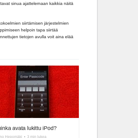
tavat sinua ajattelemaan kaikkia näitä
 kokoelmien siirtämisen järjestelmien
oppimiseen helpoin tapa siirtää
nettujen tietojen avulla voit aina elää
inka avata lukittu iPod?
rno Hepomäki
•
3 min lukea