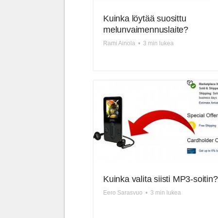
Kuinka löytää suosittu
melunvaimennuslaite?
Rami Ainola
•
3 min lukea
Kuinka valita siisti MP3-soitin?
Eero Sarasvuo
•
3 min lukea