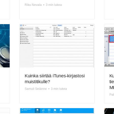
Riku Nevala
•
3 min lukea
Kuinka siirtää iTunes-kirjastosi
Ku
muistitikulle?
ti
MP
Samuli Selänne
•
3 min lukea
Pat