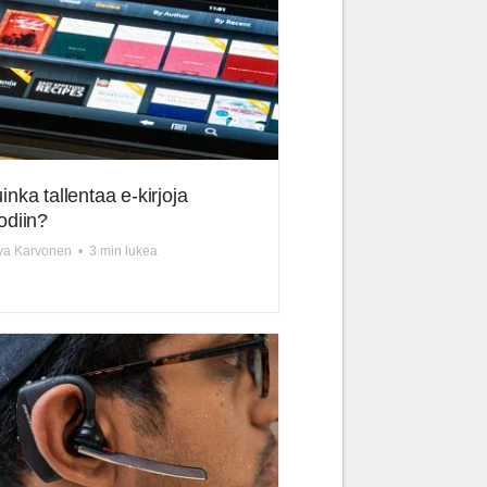
inka tallentaa e-kirjoja
odiin?
va Karvonen
•
3 min lukea