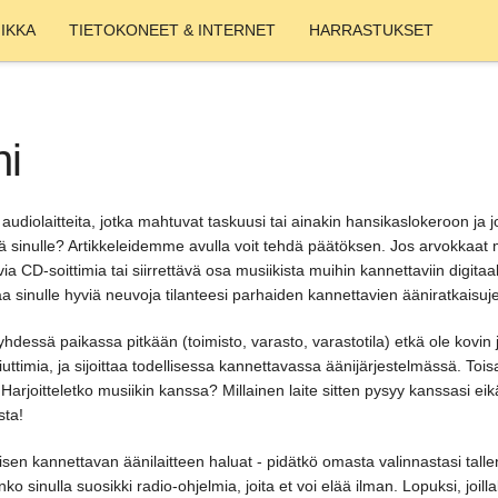
IKKA
TIETOKONEET & INTERNET
HARRASTUKSET
ni
 audiolaitteita, jotka mahtuvat taskuusi tai ainakin hansikaslokeroon j
ä sinulle? Artikkeleidemme avulla voit tehdä päätöksen. Jos arvokkaat 
ia CD-soittimia tai siirrettävä osa musiikista muihin kannettaviin digitaal
ntaa sinulle hyviä neuvoja tilanteesi parhaiden kannettavien ääniratkaisu
yhdessä paikassa pitkään (toimisto, varasto, varastotila) etkä ole kovin 
kaiuttimia, ja sijoittaa todellisessa kannettavassa äänijärjestelmässä. To
. Harjoitteletko musiikin kanssa? Millainen laite sitten pysyy kanssasi 
sta!
en kannettavan äänilaitteen haluat - pidätkö omasta valinnastasi talle
 onko sinulla suosikki radio-ohjelmia, joita et voi elää ilman. Lopuksi, joill