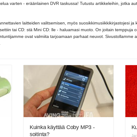
lua varten - eräänlainen DVR taskussa! Tutustu artikkeleihin, jotka aut
nnettavien laitteiden valitsemisen, myös suosikkimusiikkikirjastojesi ja
kasettiin tai CD: stä Mini CD: lle - haluamasi muoto. On joitain temppuja 
siantuntijamme ovat valmiita tarjoamaan parhaat neuvot. Sivustollamme an
.
Kuinka käyttää Coby MP3 -
Ku
soitinta?
Ja