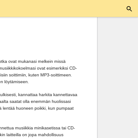
a jotka ovat mukanasi melkein missä
musiikkikokoelmasi ovat esimerkiksi CD-
isiin soittimiin, kuten MP3-soittimeen.
jen löytämiseen.
julkisesti, kannattaa harkita kannettavaa
isaalta saatat olla enemmän huolissasi
eikä lentää huoneen poikki, kun pumpaat
nnettua musiikkia minikasetissa tai CD-
akin laitteilla on jopa mahdollisuus