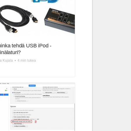
inka tehdä USB iPod -
inälaturi?
a Kujala
•
4 min lukea