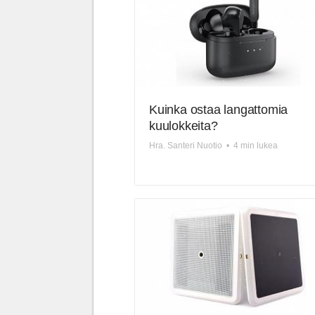
Kuinka ostaa langattomia
kuulokkeita?
Hra. Santeri Nuotio
•
4 min lukea