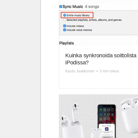
Kuinka synkronoida soittolista
iPodissa?
Kauto Jaakkonen
•
3 min lukea