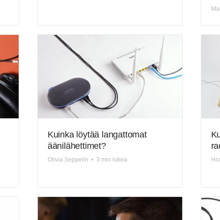
Mai
Kuinka löytää langattomat
Ku
äänilähettimet?
ra
Olivia Seppelin
•
3 min lukea
Hra