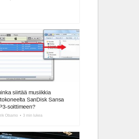
inka siirtää musiikkia
etokoneelta SanDisk Sansa
3-soittimeen?
rik Otsamo
•
3 min lukea