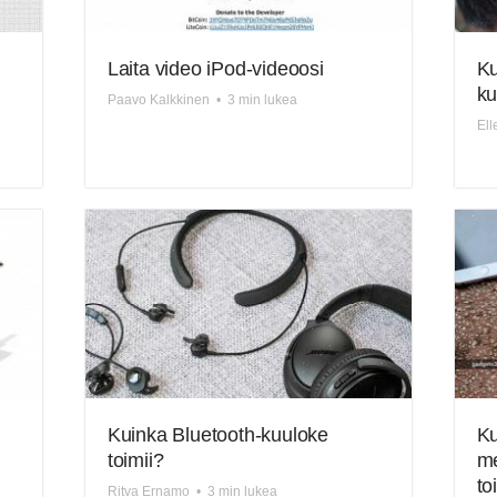
Laita video iPod-videoosi
Ku
ku
Paavo Kalkkinen
•
3 min lukea
Ell
Kuinka Bluetooth-kuuloke
Ku
toimii?
me
to
Ritva Ernamo
•
3 min lukea