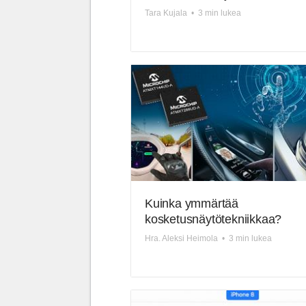
Tara Kujala
•
3 min lukea
Kuinka ymmärtää
kosketusnäytötekniikkaa?
Hra. Aleksi Heimola
•
3 min lukea