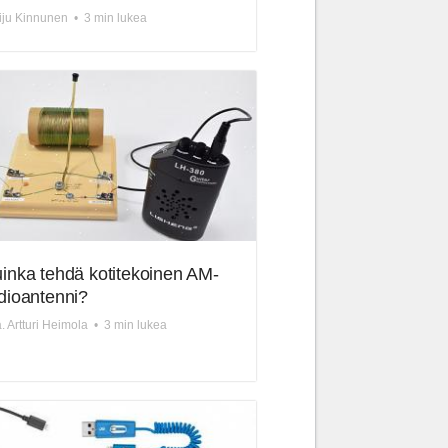
ju Kinnunen
•
3 min lukea
inka tehdä kotitekoinen AM-
dioantenni?
. Artturi Heimola
•
3 min lukea