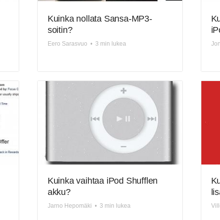
Kuinka nollata Sansa-MP3-
Ku
soitin?
iP
Eero Sarasvuo
•
3 min lukea
Jo
Kuinka vaihtaa iPod Shufflen
Ku
akku?
li
Jarno Hepomäki
•
3 min lukea
Vil