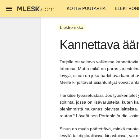
KOTI & PUUTARHA
ELEKTRONI
Elektroniikka
Kannettava ää
Tarjolla on valtava valikoima kannettavia
tahansa. Mutta mikä on paras järjestelm
levyjä, sinun on joko harkittava kannettav
Meille kirjoittavat asiantuntijat voivat a
Harkitse työasetustasi: Jos työskentelet 
soitinta, jossa on lisävarusteita, kuten 
pienimmistä mukanasi olevista laitteista
rautaa? Löydät sen Portable Audio -osio
Sinun on myös päätettävä, minkä muotois
levyllä tai digitaalisissa kirjastoissa, vai