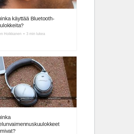
inka käyttää Bluetooth-
ulokkeita?
en Hoikkanen
•
3 min lukea
inka
lunvaimennuskuulokkeet
imivat?