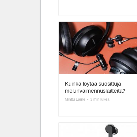
Kuinka löytää suosittuja
melunvaimennuslaitteita?
Minttu Laine
•
3 min lukea