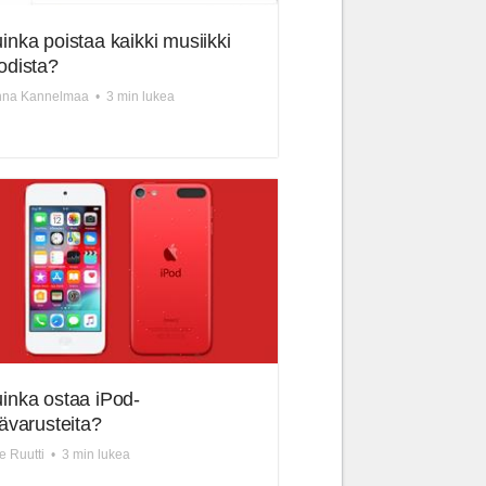
inka poistaa kaikki musiikki
odista?
nna Kannelmaa
•
3 min lukea
inka ostaa iPod-
sävarusteita?
le Ruutti
•
3 min lukea