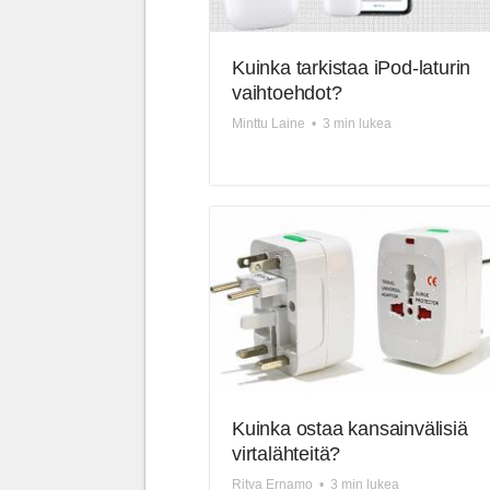
Kuinka tarkistaa iPod-laturin
vaihtoehdot?
Minttu Laine
•
3 min lukea
Kuinka ostaa kansainvälisiä
virtalähteitä?
Ritva Ernamo
•
3 min lukea