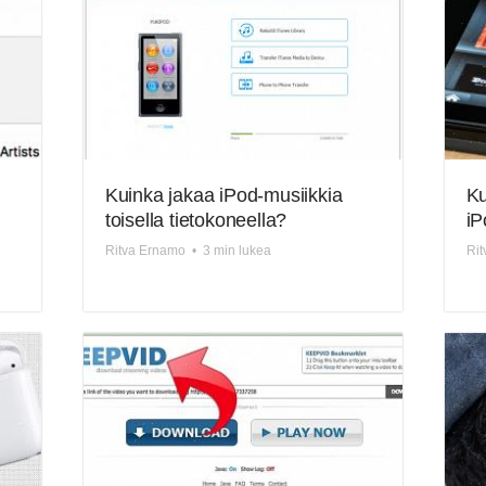
Kuinka jakaa iPod-musiikkia
Ku
toisella tietokoneella?
iP
Ritva Ernamo
•
3 min lukea
Rit