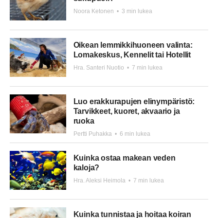
Noora Ketonen
•
3 min lukea
Oikean lemmikkihuoneen valinta:
Lomakeskus, Kennelit tai Hotellit
Hra. Santeri Nuotio
•
7 min lukea
Luo erakkurapujen elinympäristö:
Tarvikkeet, kuoret, akvaario ja
ruoka
Pertti Puhakka
•
6 min lukea
Kuinka ostaa makean veden
kaloja?
Hra. Aleksi Heimola
•
7 min lukea
Kuinka tunnistaa ja hoitaa koiran