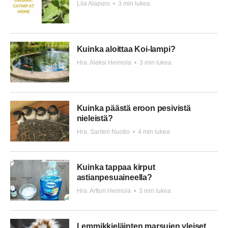
Lila Alapuro
•
3 min lukea
Kuinka aloittaa Koi-lampi?
Hra. Aleksi Heimola
•
3 min lukea
Kuinka päästä eroon pesivistä
nieleistä?
Hra. Santeri Nuotio
•
4 min lukea
Kuinka tappaa kirput
astianpesuaineella?
Hra. Artturi Heimola
•
3 min lukea
Lemmikkieläinten marsujen yleiset