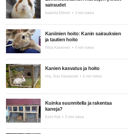
sairaudet
Isabella Ellinen
•
3 min lukea
Kaniinien hoito: Kanin sairauksien
ja tautien hoito
Ritva Karvonen
•
4 min lukea
Kanien kasvatus ja hoito
Hra. Sisu Havukoski
•
6 min lukea
Kuinka suunnitella ja rakentaa
kaneja?
Eelis Ryti
•
5 min lukea