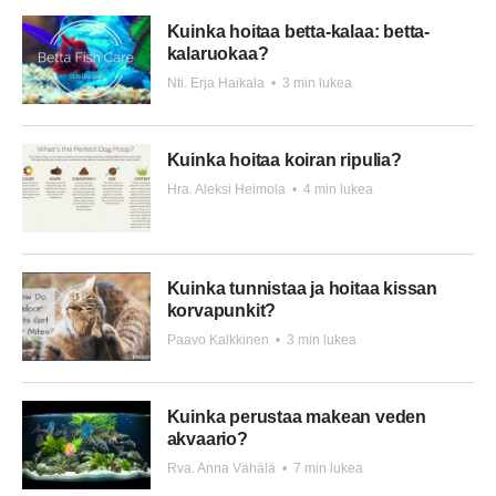
Kuinka hoitaa betta-kalaa: betta-
kalaruokaa?
Nti. Erja Haikala
•
3 min lukea
Kuinka hoitaa koiran ripulia?
Hra. Aleksi Heimola
•
4 min lukea
Kuinka tunnistaa ja hoitaa kissan
korvapunkit?
Paavo Kalkkinen
•
3 min lukea
Kuinka perustaa makean veden
akvaario?
Rva. Anna Vähälä
•
7 min lukea