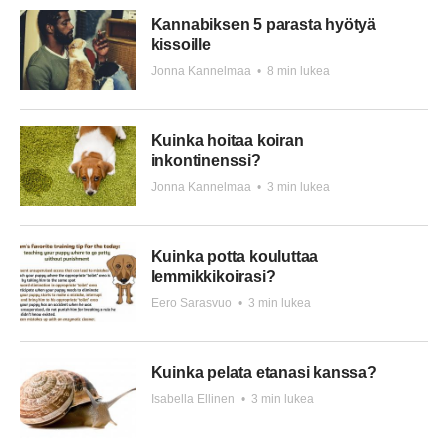
Kannabiksen 5 parasta hyötyä
kissoille
Jonna Kannelmaa
•
8 min lukea
Kuinka hoitaa koiran
inkontinenssi?
Jonna Kannelmaa
•
3 min lukea
Kuinka potta kouluttaa
lemmikkikoirasi?
Eero Sarasvuo
•
3 min lukea
Kuinka pelata etanasi kanssa?
Isabella Ellinen
•
3 min lukea