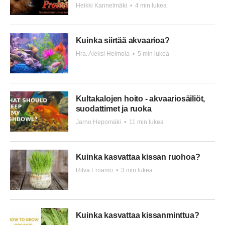
Heikki Kannelmäki
•
4 min lukea
Kuinka siirtää akvaarioa?
Hra. Aleksi Heimola
•
5 min lukea
Kultakalojen hoito - akvaariosäiliöt,
suodattimet ja ruoka
Jarno Hepomäki
•
11 min lukea
Kuinka kasvattaa kissan ruohoa?
Ritva Ernamo
•
3 min lukea
Kuinka kasvattaa kissanminttua?