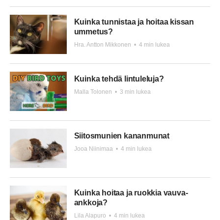
Kuinka tunnistaa ja hoitaa kissan
ummetus?
Hra. Antton Mikkonen
•
4 min lukea
Kuinka tehdä lintuleluja?
Malla Tolonen
•
3 min lukea
Siitosmunien kananmunat
Jooa Niinimaa
•
4 min lukea
Kuinka hoitaa ja ruokkia vauva-
ankkoja?
Lila Alapuro
•
4 min lukea