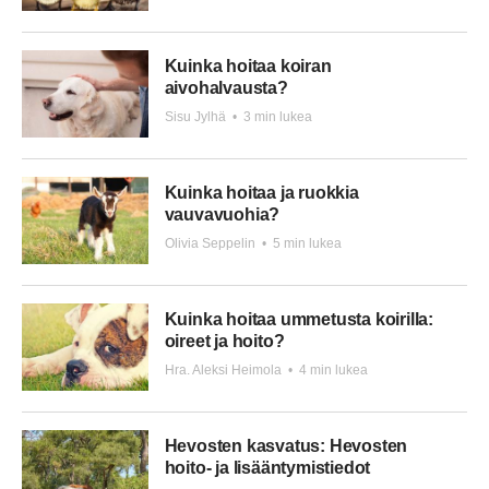
Kuinka hoitaa koiran
aivohalvausta?
Sisu Jylhä
•
3 min lukea
Kuinka hoitaa ja ruokkia
vauvavuohia?
Olivia Seppelin
•
5 min lukea
Kuinka hoitaa ummetusta koirilla:
oireet ja hoito?
Hra. Aleksi Heimola
•
4 min lukea
Hevosten kasvatus: Hevosten
hoito- ja lisääntymistiedot