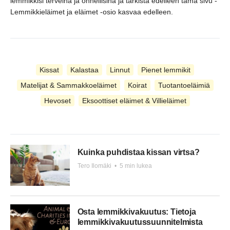
lemmikkisi terveinä ja onnellisina ja tarkista edelleen tämä sivu -
Lemmikkieläimet ja eläimet -osio kasvaa edelleen.
Kissat
Kalastaa
Linnut
Pienet lemmikit
Matelijat & Sammakkoeläimet
Koirat
Tuotantoeläimiä
Hevoset
Eksoottiset eläimet & Villieläimet
Kuinka puhdistaa kissan virtsa?
Tero Ilomäki
•
5 min lukea
Osta lemmikkivakuutus: Tietoja
lemmikkivakuutussuunnitelmista