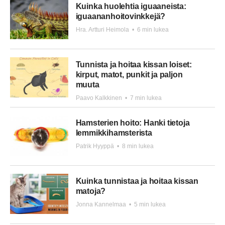
Kuinka huolehtia iguaaneista:
iguaananhoitovinkkejä?
Hra. Artturi Heimola
•
6 min lukea
Tunnista ja hoitaa kissan loiset:
kirput, matot, punkit ja paljon
muuta
Paavo Kalkkinen
•
7 min lukea
Hamsterien hoito: Hanki tietoja
lemmikkihamsterista
Patrik Hyyppä
•
8 min lukea
Kuinka tunnistaa ja hoitaa kissan
matoja?
Jonna Kannelmaa
•
5 min lukea