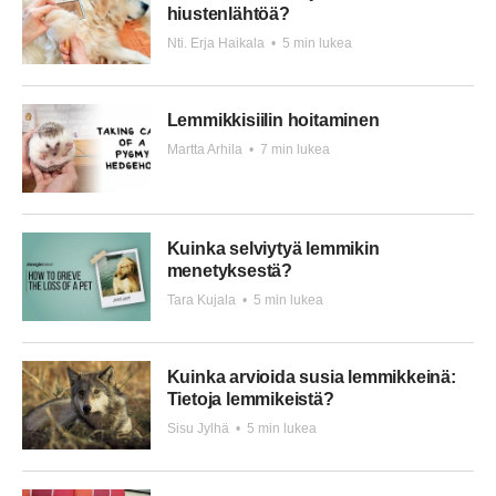
hiustenlähtöä?
Nti. Erja Haikala
•
5 min lukea
Lemmikkisiilin hoitaminen
Martta Arhila
•
7 min lukea
Kuinka selviytyä lemmikin
menetyksestä?
Tara Kujala
•
5 min lukea
Kuinka arvioida susia lemmikkeinä:
Tietoja lemmikeistä?
Sisu Jylhä
•
5 min lukea