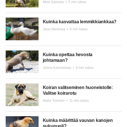
Mimi Salmela
•
5 min lukea
Kuinka kasvattaa lemmikkiankkaa?
Jooa Niinimaa
•
6 min lukea
Kuinka opettaa hevosta
johtamaan?
Jonna Kannelmaa
•
9 min lukea
Koiran valitseminen huoneistolle:
Valitse koirarotu
Malla Tolonen
•
11 min lukea
Kuinka määrittää vauvan kanojen
sukupuoli?