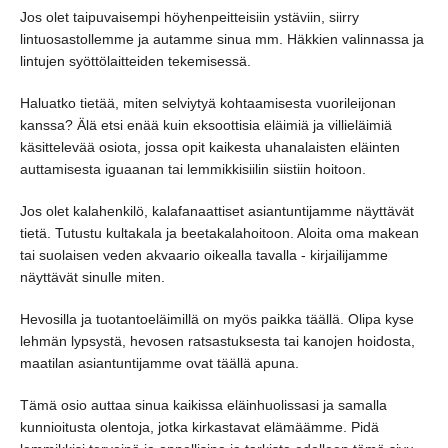
Jos olet taipuvaisempi höyhenpeitteisiin ystäviin, siirry
lintuosastollemme ja autamme sinua mm. Häkkien valinnassa ja
lintujen syöttölaitteiden tekemisessä.
Haluatko tietää, miten selviytyä kohtaamisesta vuorileijonan
kanssa? Älä etsi enää kuin eksoottisia eläimiä ja villieläimiä
käsittelevää osiota, jossa opit kaikesta uhanalaisten eläinten
auttamisesta iguaanan tai lemmikkisiilin siistiin hoitoon.
Jos olet kalahenkilö, kalafanaattiset asiantuntijamme näyttävät
tietä. Tutustu kultakala ja beetakalahoitoon. Aloita oma makean
tai suolaisen veden akvaario oikealla tavalla - kirjailijamme
näyttävät sinulle miten.
Hevosilla ja tuotantoeläimillä on myös paikka täällä. Olipa kyse
lehmän lypsystä, hevosen ratsastuksesta tai kanojen hoidosta,
maatilan asiantuntijamme ovat täällä apuna.
Tämä osio auttaa sinua kaikissa eläinhuolissasi ja samalla
kunnioitusta olentoja, jotka kirkastavat elämäämme. Pidä