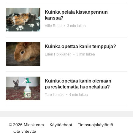
Kuinka pelata kissanpennun
kanssa?
Ville Ruutti
•
3 min lukea
Kuinka opettaa kanin temppuja?
Ellen Hoikkanen
•
3 min lukea
Kuinka opettaa kanin olemaan
pureskelematta huonekaluja?
Tero Ilomäki
•
4 min lukea
© 2026 Mlesk.com
Käyttöehdot
Tietosuojakäytäntö
Ota yhteyttä