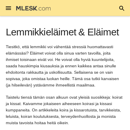
Lemmikkieläimet & Eläimet
Tiesitkö, että lemmikki voi vähentää stressiä huomattavasti
elämässäsi? Eläimet voivat olla sinua varten tavoilla, joita
ihmiset toisinaan eivät voi. He voivat olla hyviä kuuntelijoita,
saada hauskimpia kiusauksia ja ennen kaikkea antaa sinulle
ehdoitonta rakkautta ja uskollisuutta. Sellaisena se on vain
sopivaa, joka omistaa luokan heille. Tämä osa tutkii karvaisen
(ja hilseilevän) ystävämme ihmeellistä maailmaa.
Taistelu tiensä tämän osan alkuun ovat yleisiä suosikkeja: koirat
ja kissat. Kaivamme jokaiseen aiheeseen koirasi ja kissasi
kumppaneita. On artikkeleita koira ja kissarotuista, tarvikkeista,
leluista, koiran koulutuksesta, terveydenhuollosta ja monista
muista tavoista hoitaa heitä oikein.