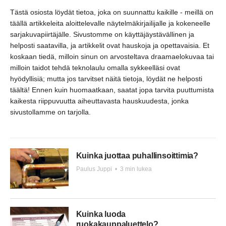
Tästä osiosta löydät tietoa, joka on suunnattu kaikille - meillä on
täällä artikkeleita aloittelevalle näytelmäkirjailijalle ja kokeneelle
sarjakuvapiirtäjälle. Sivustomme on käyttäjäystävällinen ja
helposti saatavilla, ja artikkelit ovat hauskoja ja opettavaisia. Et
koskaan tiedä, milloin sinun on arvosteltava draamaelokuvaa tai
milloin taidot tehdä teknolaulu omalla sykkeelläsi ovat
hyödyllisiä; mutta jos tarvitset näitä tietoja, löydät ne helposti
täältä! Ennen kuin huomaatkaan, saatat jopa tarvita puuttumista
kaikesta riippuvuutta aiheuttavasta hauskuudesta, jonka
sivustollamme on tarjolla.
Kuinka juottaa puhallinsoittimia?
Paulus Juppi
•
3 min lukea
Kuinka luoda
ruokakauppaluettelo?