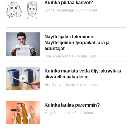
Kuinka piirtää kasvot?
Jonna Kannelmaa
•
3 min lukea
Näyttelijäksi tuleminen:
Näyttelijöiden työpaikat, ura ja
edustajat
Rva. Anna Vähälä
•
6 min lukea
Kuinka maalata vettä öljy, akryyli- ja
akvarellimaalauksiin
Hra. Santeri Nuotio
•
5 min lukea
Kuinka laulaa paremmin?
Maiju Kinnunen
•
3 min lukea