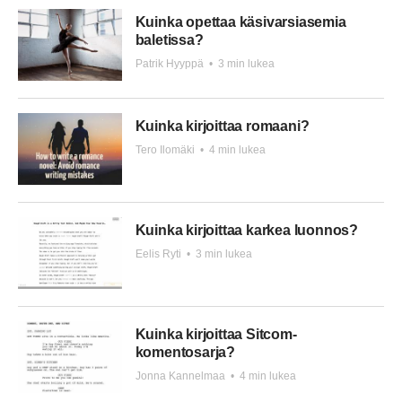
Kuinka opettaa käsivarsiasemia
baletissa?
Patrik Hyyppä
•
3 min lukea
Kuinka kirjoittaa romaani?
Tero Ilomäki
•
4 min lukea
Kuinka kirjoittaa karkea luonnos?
Eelis Ryti
•
3 min lukea
Kuinka kirjoittaa Sitcom-
komentosarja?
Jonna Kannelmaa
•
4 min lukea