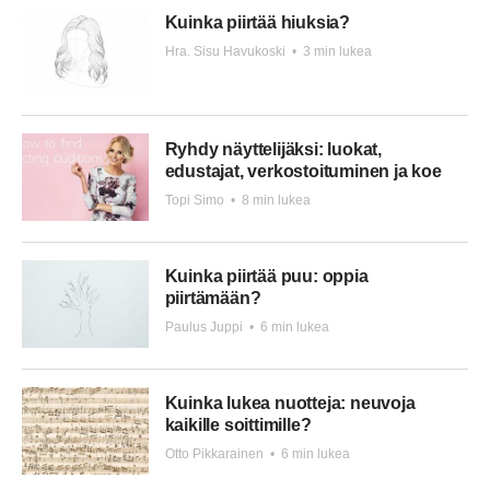
Kuinka piirtää hiuksia?
Hra. Sisu Havukoski
•
3 min lukea
Ryhdy näyttelijäksi: luokat,
edustajat, verkostoituminen ja koe
Topi Simo
•
8 min lukea
Kuinka piirtää puu: oppia
piirtämään?
Paulus Juppi
•
6 min lukea
Kuinka lukea nuotteja: neuvoja
kaikille soittimille?
Otto Pikkarainen
•
6 min lukea