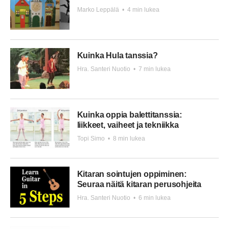
Marko Leppälä
•
4 min lukea
Kuinka Hula tanssia?
Hra. Santeri Nuotio
•
7 min lukea
Kuinka oppia balettitanssia:
liikkeet, vaiheet ja tekniikka
Topi Simo
•
8 min lukea
Kitaran sointujen oppiminen:
Seuraa näitä kitaran perusohjeita
Hra. Santeri Nuotio
•
6 min lukea