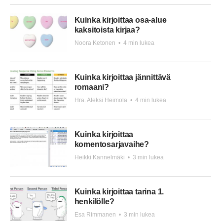
Kuinka kirjoittaa osa-alue
kaksitoista kirjaa?
Noora Ketonen
•
4 min lukea
Kuinka kirjoittaa jännittävä
romaani?
Hra. Aleksi Heimola
•
4 min lukea
Kuinka kirjoittaa
komentosarjavaihe?
Heikki Kannelmäki
•
3 min lukea
Kuinka kirjoittaa tarina 1.
henkilölle?
Esa Rimmanen
•
3 min lukea