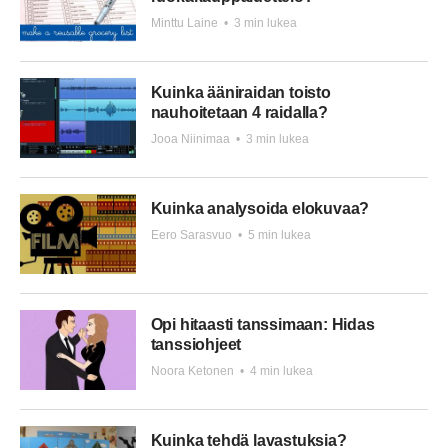
Minttu Laine
•
3 min lukea
Kuinka ääniraidan toisto
nauhoitetaan 4 raidalla?
Jooa Niinimaa
•
3 min lukea
Kuinka analysoida elokuvaa?
Eero Sarasvuo
•
5 min lukea
Opi hitaasti tanssimaan: Hidas
tanssiohjeet
Noora Ketonen
•
4 min lukea
Kuinka tehdä lavastuksia?