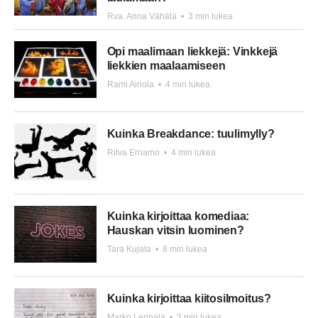
Rva. Anna Vähälä
•
3 min lukea
Opi maalimaan liekkejä: Vinkkejä
liekkien maalaamiseen
Rami Ainola
•
4 min lukea
Kuinka Breakdance: tuulimylly?
Ritva Ernamo
•
4 min lukea
Kuinka kirjoittaa komediaa:
Hauskan vitsin luominen?
Tara Kujala
•
8 min lukea
Kuinka kirjoittaa kiitosilmoitus?
Marko Leppälä
•
3 min lukea