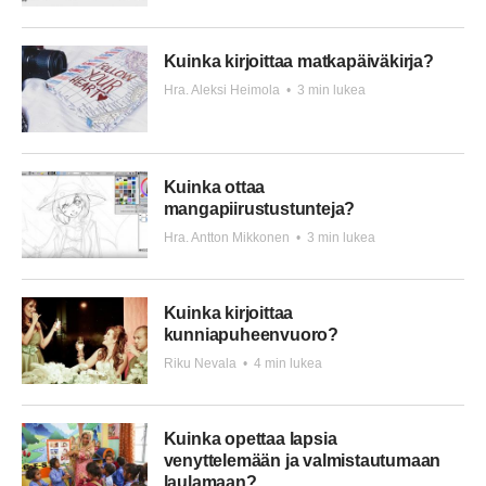
Kuinka kirjoittaa matkapäiväkirja?
Hra. Aleksi Heimola
•
3 min lukea
Kuinka ottaa
mangapiirustustunteja?
Hra. Antton Mikkonen
•
3 min lukea
Kuinka kirjoittaa
kunniapuheenvuoro?
Riku Nevala
•
4 min lukea
Kuinka opettaa lapsia
venyttelemään ja valmistautumaan
laulamaan?