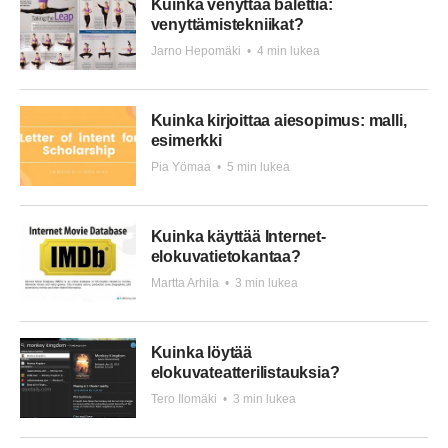
Kuinka venyttää balettia:
venyttämistekniikat?
Jarno Hepomäki
•
4 min lukea
Kuinka kirjoittaa aiesopimus: malli,
esimerkki
Pia Yömaa
•
5 min lukea
Kuinka käyttää Internet-
elokuvatietokantaa?
Martta Arhila
•
3 min lukea
Kuinka löytää
elokuvateatterilistauksia?
Tero Ilomäki
•
3 min lukea