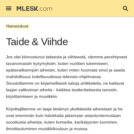
Harrastukset
Taide & Viihde
Jos olet kiinnostunut taiteesta ja viihteestä, olemme perehtyneet
tavanomaisiin kysymyksiin, kuten nuottien lukemiseen,
epätavallisempiin aiheisiin, kuten miten huomata sinut ja saada
mahdollisuus todellisuudessa televisio-ohjelmassa.
Sivustollamme on kirjaimellisesti satoja artikkeleita; ne kattavat
laajan valikoiman aiheita - kaikkea teatteritaiteesta tanssiin,
kirjoittamiseen ja musiikkiin.
Kirjoittajillamme on laaja tietämys yksittäisistä aiheistaan ja he
ovat enemmän kuin halukkaita jakamaan asiantuntemustaan
suosituista aiheista, kuten komedia, karikatyyrien luominen,
ilmoittautuminen musiikkikouluun ja muissa.