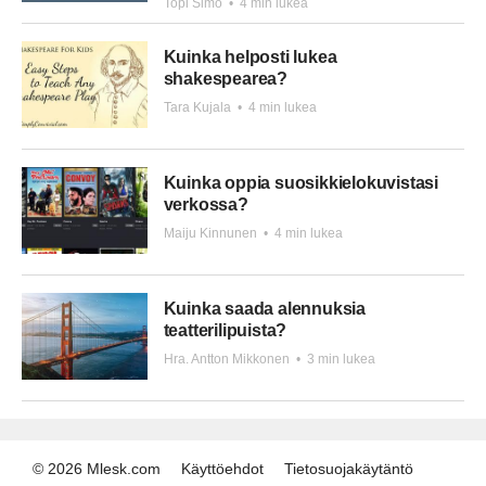
Topi Simo
•
4 min lukea
Kuinka helposti lukea
shakespearea?
Tara Kujala
•
4 min lukea
Kuinka oppia suosikkielokuvistasi
verkossa?
Maiju Kinnunen
•
4 min lukea
Kuinka saada alennuksia
teatterilipuista?
Hra. Antton Mikkonen
•
3 min lukea
© 2026 Mlesk.com
Käyttöehdot
Tietosuojakäytäntö