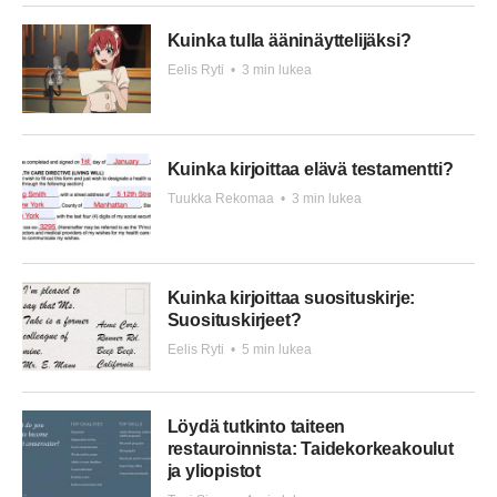
Kuinka tulla ääninäyttelijäksi?
Eelis Ryti
•
3 min lukea
Kuinka kirjoittaa elävä testamentti?
Tuukka Rekomaa
•
3 min lukea
Kuinka kirjoittaa suosituskirje:
Suosituskirjeet?
Eelis Ryti
•
5 min lukea
Löydä tutkinto taiteen
restauroinnista: Taidekorkeakoulut
ja yliopistot