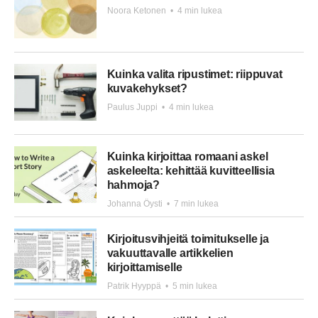
Noora Ketonen
•
4 min lukea
Kuinka valita ripustimet: riippuvat
kuvakehykset?
Paulus Juppi
•
4 min lukea
Kuinka kirjoittaa romaani askel
askeleelta: kehittää kuvitteellisia
hahmoja?
Johanna Öysti
•
7 min lukea
Kirjoitusvihjeitä toimitukselle ja
vakuuttavalle artikkelien
kirjoittamiselle
Patrik Hyyppä
•
5 min lukea