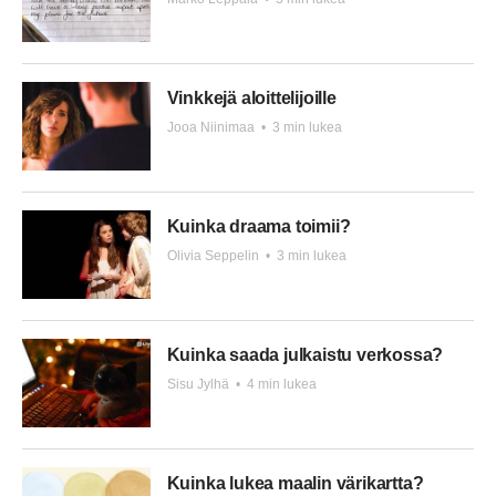
Vinkkejä aloittelijoille
Jooa Niinimaa
•
3 min lukea
Kuinka draama toimii?
Olivia Seppelin
•
3 min lukea
Kuinka saada julkaistu verkossa?
Sisu Jylhä
•
4 min lukea
Kuinka lukea maalin värikartta?