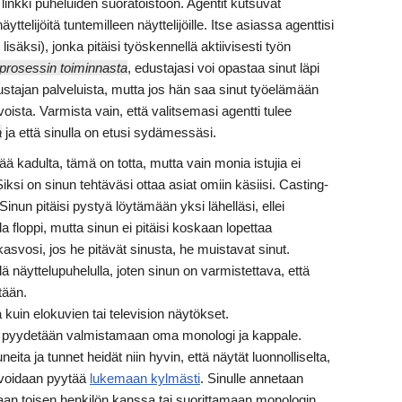
linkki puheluiden suoratoistoon. Agentit kutsuvat
yttelijöitä tuntemilleen näyttelijöille. Itse asiassa agenttisi
 lisäksi), jonka pitäisi työskennellä aktiivisesti työn
prosessin toiminnasta
, edustajasi voi opastaa sinut läpi
stajan palveluista, mutta jos hän saa sinut työelämään
voista. Varmista vain, että valitsemasi agentti tulee
a
ja että sinulla on etusi sydämessäsi.
ä kadulta, tämä on totta, mutta vain monia istujia ei
iksi on sinun tehtäväsi ottaa asiat omiin käsiisi. Casting-
inun pitäisi pystyä löytämään yksi lähelläsi, ellei
loppi, mutta sinun ei pitäisi koskaan lopettaa
 kasvosi, jos he pitävät sinusta, he muistavat sinut.
ä näyttelupuhelulla, joten sinun on varmistettava, että
tään.
a kuin elokuvien tai television näytökset.
 pyydetään valmistamaan oma monologi ja kappale.
eita ja tunnet heidät niin hyvin, että näytät luonnolliselta,
 voidaan pyytää
lukemaan kylmästi
. Sinulle annetaan
imaan toisen henkilön kanssa tai suorittamaan monologin