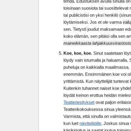
tehdä. Edustuksen avulla sinulla on 
toisinaan suosiota tai suosittelevat nä
tai publicistisi on yksi henkilö (sinun
löytämiseksi. Jos et ole varma
valu
sen. Tietysti joudut maksamaan edu
koko elämän, sen pitäisi olla sen ar
maineikkaasta lahjakkuusvirastost
Koe, koe, koe.
Sinut saatetaan löytä
löydy vain istumalla ja haluamalla. S
puheluja on kaikkialla maailmassa. S
enemmän. Ensimmäinen koe voi olla f
yrittämistä. Kun näyttelijät tuntevat
Kuitenkin tuhannet naiset koe yhdell
löydät keinon erottua heidän mieles
Teatteriesitykset
ovat paljon erilaisi
Teatterikokouksessa sinua yleensä
Varmista, että sinulla on valmistautun
kun luet
näyttelijöille
. Joskus sinua
käsikirjoitus ja saatat joutua toim