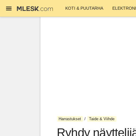
KOTI & PUUTARHA
ELEKTRONI
Harrastukset
Taide & Viihde
Ryhdy näyttelijä