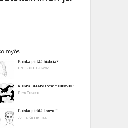
so myös
Kuinka piirtää hiuksia?
Hra. Sisu Havukoski
Kuinka Breakdance: tuulimylly?
Ritva Ernamo
Kuinka piirtää kasvot?
Jonna Kannelmaa