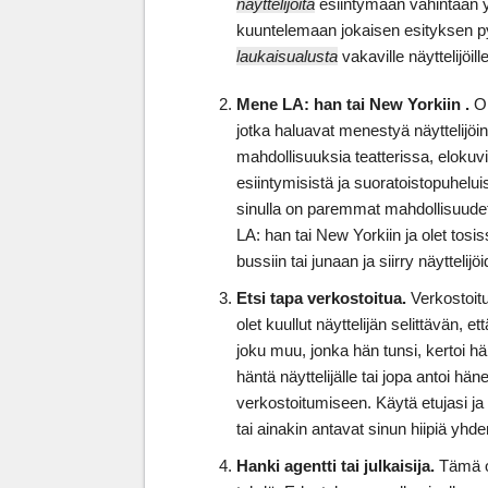
näyttelijöitä
esiintymään vähintään 
kuuntelemaan jokaisen esityksen p
laukaisualusta
vakaville näyttelijöille
Mene LA: han tai New Yorkiin
.
On
jotka haluavat menestyä näyttelijöi
mahdollisuuksia teatterissa, elokuv
esiintymisistä ja suoratoistopuhelu
sinulla on paremmat mahdollisuude
LA: han tai New Yorkiin ja olet tosi
bussiin tai junaan ja siirry näytteli
Etsi tapa verkostoitua.
Verkostoit
olet kuullut näyttelijän selittävän,
joku muu, jonka hän tunsi, kertoi hän
häntä näyttelijälle tai jopa antoi h
verkostoitumiseen. Käytä etujasi ja
tai ainakin antavat sinun hiipiä yhde
Hanki agentti tai julkaisija.
Tämä on