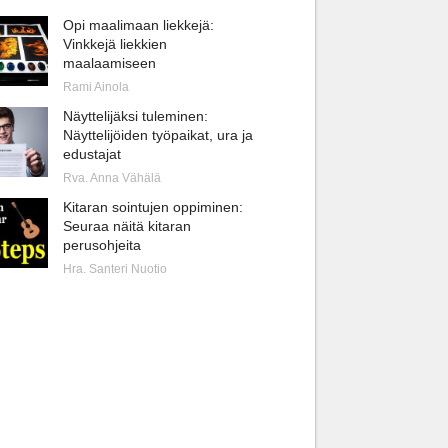
Opi maalimaan liekkejä:
Vinkkejä liekkien
maalaamiseen
Rami Ainola
Näyttelijäksi tuleminen:
Näyttelijöiden työpaikat, ura ja
edustajat
Rva. Anna Vähälä
Kitaran sointujen oppiminen:
Seuraa näitä kitaran
perusohjeita
Hra. Santeri Nuotio