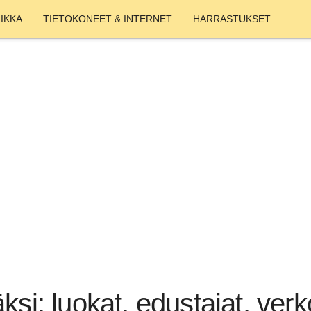
IKKA
TIETOKONEET & INTERNET
HARRASTUKSET
ksi: luokat, edustajat, ver