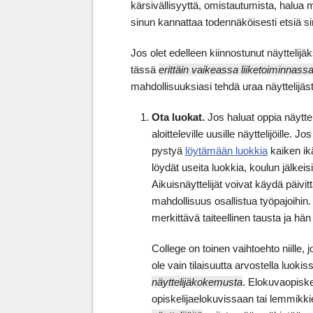
kärsivällisyyttä, omistautumista, halua me
sinun kannattaa todennäköisesti etsiä si
Jos olet edelleen kiinnostunut näyttelijä
tässä
erittäin vaikeassa liiketoiminnass
mahdollisuuksiasi tehdä uraa näyttelijäs
Ota luokat.
Jos haluat oppia näyttel
aloitteleville uusille näyttelijöille. 
pystyä
löytämään luokkia
kaiken ikäi
löydät useita luokkia, koulun jälkeis
Aikuisnäyttelijät voivat käydä päivittä
mahdollisuus osallistua työpajoihin.
merkittävä taiteellinen tausta ja hän
College on toinen vaihtoehto niille, 
ole vain tilaisuutta arvostella luo
näyttelijäkokemusta
. Elokuvaopiskel
opiskelijaelokuvissaan tai lemmikki