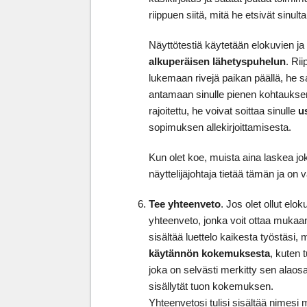
riippuen siitä, mitä he etsivät sinulta
Näyttötestiä käytetään elokuvien ja 
alkuperäisen lähetyspuhelun
. Rii
lukemaan rivejä paikan päällä, he s
antamaan sinulle pienen kohtauksen
rajoitettu, he voivat soittaa sinulle
u
sopimuksen allekirjoittamisesta.
Kun olet koe, muista aina laskea jok
näyttelijäjohtaja tietää tämän ja o
Tee yhteenveto
. Jos olet ollut elo
yhteenveto, jonka voit ottaa mukaan 
sisältää luettelo kaikesta työstäsi, m
käytännön kokemuksesta
, kuten t
joka on selvästi merkitty sen alaosaa
sisällytät tuon kokemuksen.
Yhteenvetosi tulisi sisältää nimes