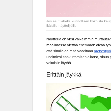
Jos asut lähellä kunnollisen kokoista kau
ikäisille näyttelijöille.
Näyttelijä on yksi vaikeimmin murtautuvi
maailmassa viettää enemmän aikaa tyött
että sinulla on mitä vaaditaan
menestyv
unelmiesi saavuttamisen aikana, sinun pit
voitaisiin löytää.
Erittäin jäykkä