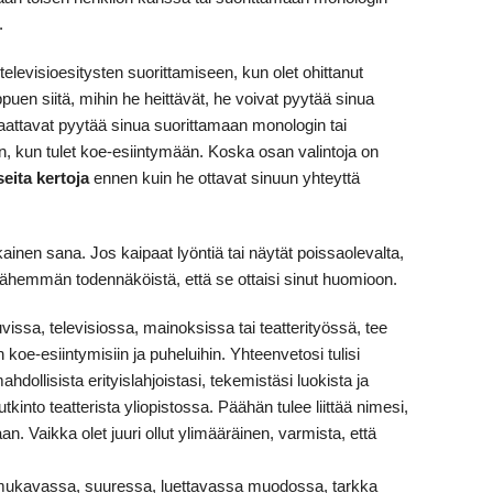
.
televisioesitysten suorittamiseen, kun olet ohittanut
ppuen siitä, mihin he heittävät, he voivat pyytää sinua
aattavat pyytää sinua suorittamaan monologin tai
, kun tulet koe-esiintymään. Koska osan valintoja on
seita kertoja
ennen kuin he ottavat sinuun yhteyttä
ainen sana. Jos kaipaat lyöntiä tai näytät poissaolevalta,
n vähemmän todennäköistä, että se ottaisi sinut huomioon.
kuvissa, televisiossa, mainoksissa tai teatterityössä, tee
koe-esiintymisiin ja puheluihin. Yhteenvetosi tulisi
ahdollisista erityislahjoistasi, tekemistäsi luokista ja
utkinto teatterista yliopistossa. Päähän tulee liittää nimesi,
n. Vaikka olet juuri ollut ylimääräinen, varmista, että
i mukavassa, suuressa, luettavassa muodossa, tarkka