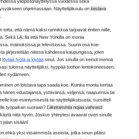
yhdessä yliopistonäyttelyssä vuodessa sekä
ysyäkseen ohjelmassaan. Näyttelijäkoulu on
loistava
.
 totta, että nämä kaksi rannikkoa tarjoavat eniten niille,
nä. Sekä LA: lla että New Yorkilla on monia
issa, mainoksissa ja televisiossa. Suurin osa koe-
ista järjestetään näissä kahdessa kaupungissa, joten
t
löytää työtä ja löytää
sinut. Jos sinulla on keinot mennä
ssasi tulossa näyttelijäksi, hyppää tuohon lentokoneeseen,
jöiden sydämeen.
uminen on loistava tapa saada koe. Kuinka monta kertaa
 että hänen edustajansa, ystävänsä, veljensä, naapurinsa tai
elle koe-esiintymisestä tai näyttelijäkutsusta, suositteli
änelle työpaikan suoraan?
Liiketoiminta nojaa vahvasti
 käytä niitä hyvin. Joskus yhteytesi avaavat oven sinulle
n jalan sisään!
 ehkä yksi viisaimmista asioista, jotka sinun pitäisi