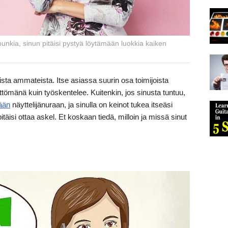
punkia, sinun pitäisi pystyä löytämään luokkia kaiken
sta ammateista. Itse asiassa suurin osa toimijoista
ömänä kuin työskentelee. Kuitenkin, jos sinusta tuntuu,
ään
näyttelijänuraan, ja sinulla on keinot tukea itseäsi
äisi ottaa askel. Et koskaan tiedä, milloin ja missä sinut