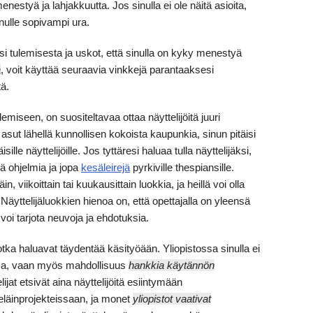
nestyä ja lahjakkuutta. Jos sinulla ei ole näitä asioita,
nulle sopivampi ura.
ksi tulemisesta ja uskot, että sinulla on kyky menestyä
a
, voit käyttää seuraavia vinkkejä parantaaksesi
tä.
emiseen, on suositeltavaa ottaa näyttelijöitä juuri
Jos asut lähellä kunnollisen kokoista kaupunkia, sinun pitäisi
sille näyttelijöille. Jos tyttäresi haluaa tulla näyttelijäksi,
iä ohjelmia ja jopa
kesäleirejä
pyrkiville thespiansille.
in, viikoittain tai kuukausittain luokkia, ja heillä voi olla
 Näyttelijäluokkien hienoa on, että opettajalla on yleensä
 voi tarjota neuvoja ja ehdotuksia.
jotka haluavat täydentää käsityöään. Yliopistossa sinulla ei
kissa, vaan myös mahdollisuus
hankkia käytännön
ijat etsivät aina näyttelijöitä esiintymään
eläinprojekteissaan, ja monet
yliopistot vaativat