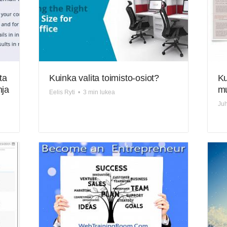
ta
Kuinka valita toimisto-osiot?
Ku
nja?
mu
Eelis Ryti
•
3 min lukea
Juh