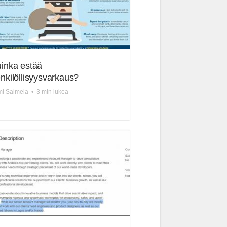
inka estää
nkilöllisyysvarkaus?
mi Salmela
•
3 min lukea