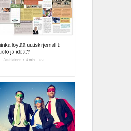
inka löytää uutiskirjemallit:
oto ja ideat?
a Jauhiainen
•
4 min lukea