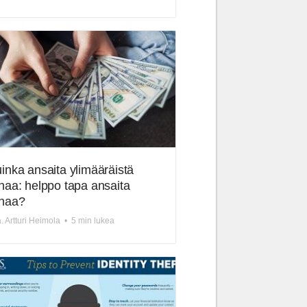
inka ansaita ylimääräistä
haa: helppo tapa ansaita
haa?
. Artturi Heimola
•
5 min lukea