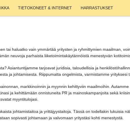
IKKA
TIETOKONEET & INTERNET
HARRASTUKSET
sen tai haluatko vain ymmärtää yritysten ja ryhmittymien maailman, voim
e-elämän neuvoja parhaista liiketoimintakäytännöistä menestyvän kotitoim
sta? Asiantuntijamme tarjoavat juridisia, taloudellisia ja henkilöstöhallin
esta ja johtamisesta. Riippumatta ongelmista, varmistamme yrityksesi t
inonnan, markkinoinnin ja myynnin kehittyviin maailmoihin. Autamme
asi ja kehittämään onnistuneita PR ja mainoskampanjoita sekä kriisinha
vatat myyntitulojasi.
aista johtamistaitoa ja yrittäjyystaitoja. Tässä on todellakin lukuisia 
ataan sopivasti johtamaan ja valvomaan yritystäsi kohti menestystä.