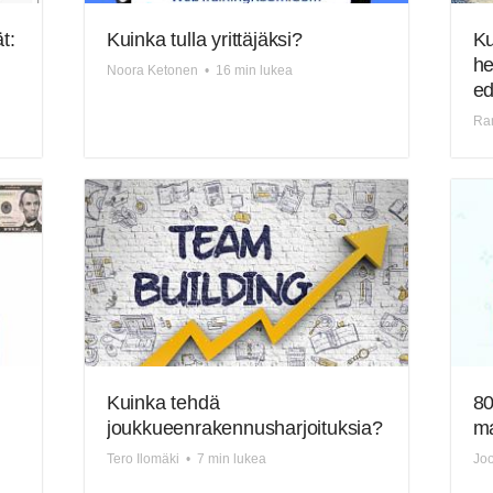
t:
Kuinka tulla yrittäjäksi?
Ku
he
Noora Ketonen
•
16 min lukea
ed
Ram
Kuinka tehdä
80
joukkueenrakennusharjoituksia?
ma
Tero Ilomäki
•
7 min lukea
Joo