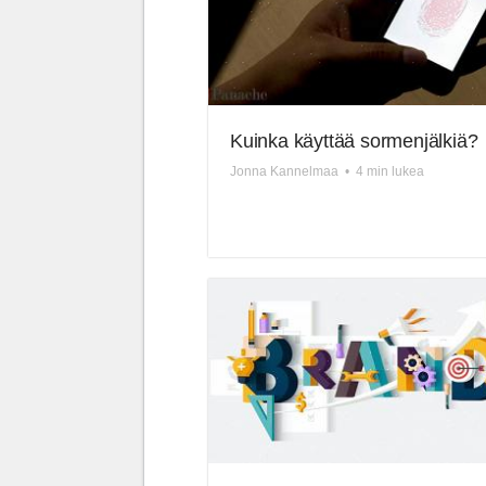
Kuinka käyttää sormenjälkiä?
Jonna Kannelmaa
•
4 min lukea