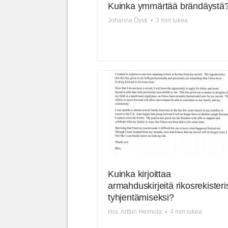
Kuinka ymmärtää brändäystä
Johanna Öysti
•
3 min lukea
Kuinka kirjoittaa
armahduskirjeitä rikosrekisteri
tyhjentämiseksi?
Hra. Artturi Heimola
•
4 min lukea