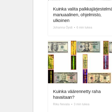
Kuinka valita palkkajärjestelmä
manuaalinen, ohjelmisto,
ulkoinen
Johanna Öysti
•
6 min lukea
Kuinka väärennetty raha
havaitaan?
Riku Nevala
•
3 min lukea