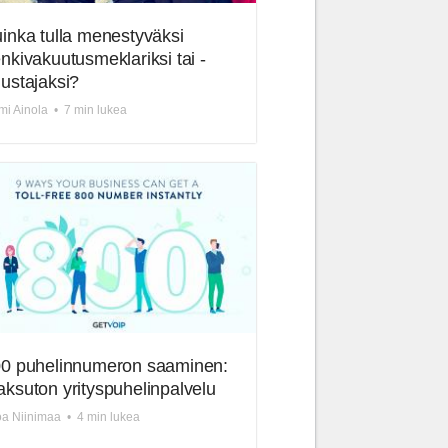
inka tulla menestyväksi
nkivakuutusmeklariksi tai -
ustajaksi?
i Ainola
•
7 min lukea
0 puhelinnumeron saaminen:
ksuton yrityspuhelinpalvelu
a Niinimaa
•
4 min lukea