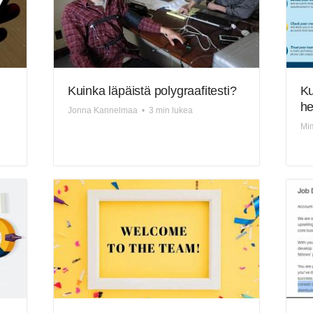
Kuinka läpäistä polygraafitesti?
Ku
he
Jonna Kannelmaa
•
3 min lukea
Mi