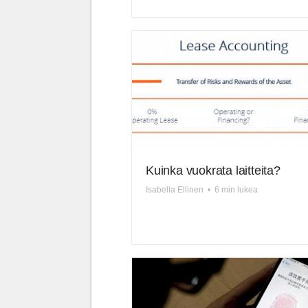
Kuinka vuokrata laitteita?
Isabella Ellinen
•
6 min lukea