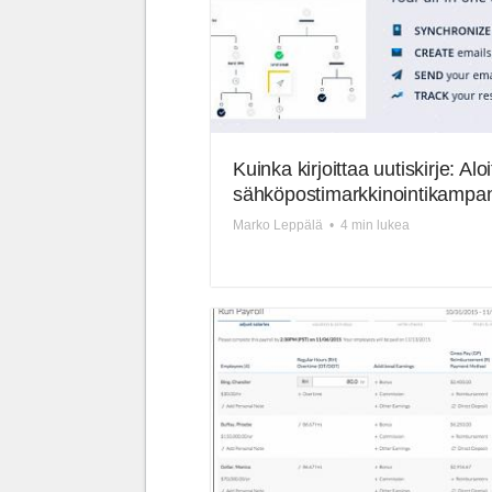
Kuinka kirjoittaa uutiskirje: Aloi
sähköpostimarkkinointikampa
Marko Leppälä
•
4 min lukea