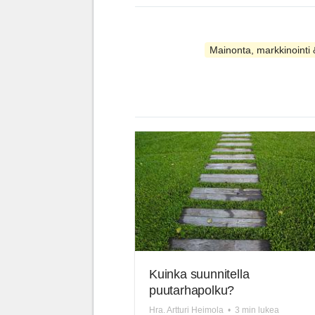
Mainonta, markkinointi 
Kuinka suunnitella
puutarhapolku?
Hra. Artturi Heimola
•
3 min lukea