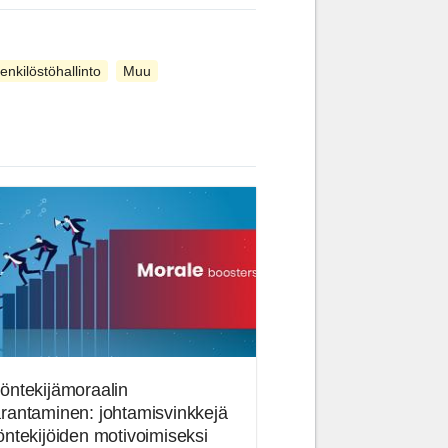
enkilöstöhallinto
Muu
öntekijämoraalin
rantaminen: johtamisvinkkejä
öntekijöiden motivoimiseksi