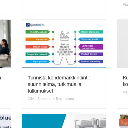
Pi
n
Tunnista kohdemarkkinointi:
Ku
suunnitelma, tutkimus ja
ko
tutkimukset
Mar
Olivia Seppelin
•
5 min lukea