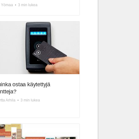
a Yömaa
•
3 min lukea
inka ostaa käytettyjä
ntteja?
tta Arhila
•
3 min lukea