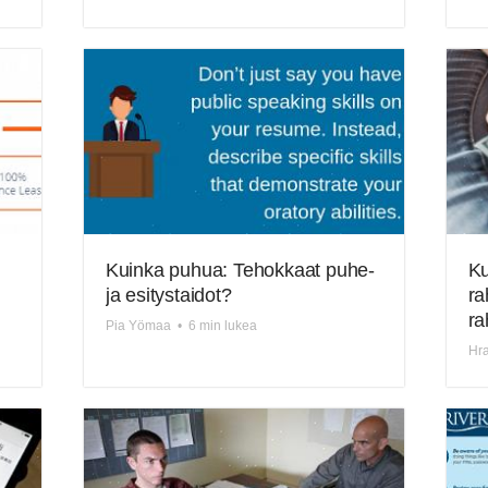
Kuinka puhua: Tehokkaat puhe-
Ku
ja esitystaidot?
ra
ra
Pia Yömaa
•
6 min lukea
Hra