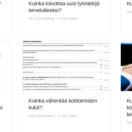
?
Kuinka toivottaa uusi työntekijä
Ku
tervetulleeksi?
No
Nti. Erja Haikala
•
4 min lukea
Kuinka vähentää kotitoimiston
Ku
si
kulut?
ko
la
Kaija Kauppala
•
6 min lukea
Tar