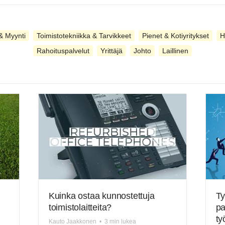
& Myynti
Toimistotekniikka & Tarvikkeet
Pienet & Kotiyritykset
H
Rahoituspalvelut
Yrittäjä
Johto
Laillinen
Kuinka ostaa kunnostettuja
Ty
toimistolaitteita?
pa
ty
Kauto Jaakkonen
•
3 min lukea