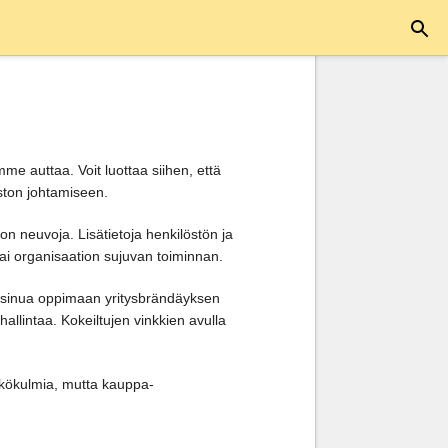
me auttaa. Voit luottaa siihen, että
iston johtamiseen.
non neuvoja. Lisätietoja henkilöstön ja
ai organisaation sujuvan toiminnan.
 sinua oppimaan yritysbrändäyksen
llintaa. Kokeiltujen vinkkien avulla
näkökulmia, mutta kauppa-