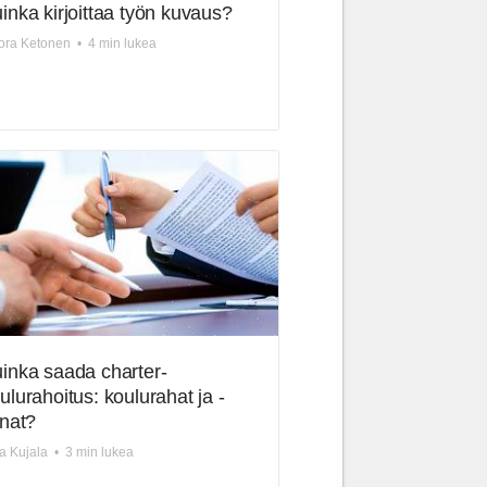
inka kirjoittaa työn kuvaus?
ora Ketonen
•
4 min lukea
inka saada charter-
ulurahoitus: koulurahat ja -
inat?
a Kujala
•
3 min lukea