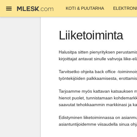
KOTI & PUUTARHA
ELEKTRONI
Liiketoiminta
Halusitpa sitten pienyrityksen perustami
kirjoittajat antavat sinulle vahvoja liik
Tarvitsetko ohjeita back office -toiminnoi
työntekijöiden palkkaamisesta, erottamis
Tarjoamme myös kattavan katsauksen ma
hienot puolet, tunnistamaan kohdemarkkin
saavutat tehokkaammin markkinasi ja kas
Edistyminen liiketoiminnassa on asianmuk
asiantuntijoidemme viisaudella sinua ohj