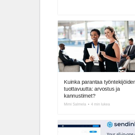
Kuinka parantaa työntekijöide
tuottavuutta: arvostus ja
kannustimet?
Mimi Salmela
•
4 min lukea