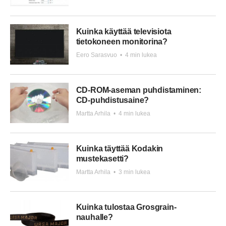
Kuinka käyttää televisiota
tietokoneen monitorina?
Eero Sarasvuo
•
4 min lukea
CD-ROM-aseman puhdistaminen:
CD-puhdistusaine?
Martta Arhila
•
4 min lukea
Kuinka täyttää Kodakin
mustekasetti?
Martta Arhila
•
3 min lukea
Kuinka tulostaa Grosgrain-
nauhalle?