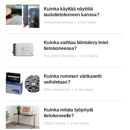
Kuinka käyttää näyttöä
taulutietokoneen kanssa?
Jonna Kannelmaa
•
3 min lukea
Kuinka vaihtaa kiintolevy Intel-
tietokoneessa?
Hra. Artturi Heimola
•
4 min lukea
Kuinka rummun värikasetti
vaihdetaan?
Ellen Hoikkanen
•
4 min lukea
Kuinka mitata työpöytä
tietokoneelle?
Patrik Otsamo
•
3 min lukea