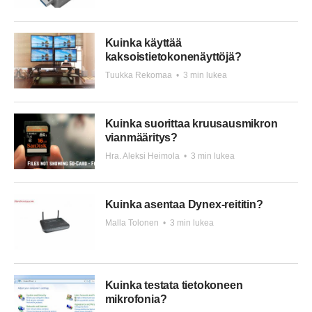
Kuinka käyttää
kaksoistietokonenäyttöjä?
Tuukka Rekomaa
•
3 min lukea
Kuinka suorittaa kruusausmikron
vianmääritys?
Hra. Aleksi Heimola
•
3 min lukea
Kuinka asentaa Dynex-reititin?
Malla Tolonen
•
3 min lukea
Kuinka testata tietokoneen
mikrofonia?