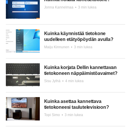
Jonna Kannelmaa
•
3 min lukea
Kuinka käynnistää tietokone
uudelleen etätyöpöydän avulla?
Maiju Kinnunen
•
3 min lukea
Kuinka korjata Dellin kannettavan
tietokoneen näppäimistöavaimet?
Sisu Jylhä
•
4 min lukea
Kuinka asettaa kannettava
tietokoneesi taulutelevisioon?
Topi Simo
•
3 min lukea