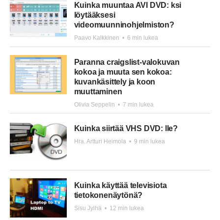
Kuinka muuntaa AVI DVD: ksi
löytääksesi
videomuunninohjelmiston?
Paavo Kalkkinen
•
6 min lukea
Paranna craigslist-valokuvan
kokoa ja muuta sen kokoa:
kuvankäsittely ja koon
muuttaminen
Olivia Seppelin
•
7 min lukea
Kuinka siirtää VHS DVD: lle?
Hra. Artturi Heimola
•
9 min lukea
Kuinka käyttää televisiota
tietokonenäytönä?
Sisu Jylhä
•
12 min lukea