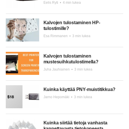
Eelis Ryti
•
4 min lukea
Kalvojen tulostaminen HP-
tulostimille?
Esa Rimmanen
•
3 min lukea
Kalvojen tulostaminen
mustesuihkutulostimella?
Juha Jauhiainen
•
3 min lukea
Kuinka käyttää PNY-muistitikkua?
Jarno Hepomäki
•
3 min lukea
Kuinka siirtää tietoja vanhasta
kannettavasta tietokoneesta