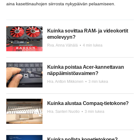
aina kasettinauhojen siirrosta nykypäivän pelaamiseen.
Kuinka sovittaa RAM- ja videokortit
emolevyyn?
Rva. Anna Vähälä
•
4 min lukea
Kuinka poistaa Acer-kannettavan
näppäimistöavaimen?
Hra. Antton Mikkonen
•
3 min lukea
Kuinka alustaa Compaq-tietokone?
Hra. Santeri Nuotio
•
3 min lukea
Kuinka nollata konetietokone?