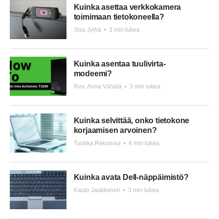
Kuinka asettaa verkkokamera
toimimaan tietokoneella?
Sisu Jylhä
•
3 min lukea
Kuinka asentaa tuulivirta-
modeemi?
Rva. Anna Vähälä
•
3 min lukea
Kuinka selvittää, onko tietokone
korjaamisen arvoinen?
Tuukka Rekomaa
•
4 min lukea
Kuinka avata Dell-näppäimistö?
Kauto Jaakkonen
•
3 min lukea