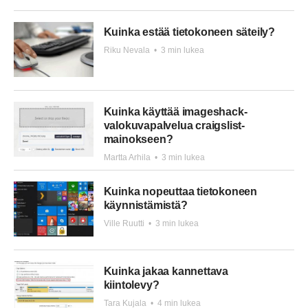
Kuinka estää tietokoneen säteily?
Riku Nevala
•
3 min lukea
Kuinka käyttää imageshack-
valokuvapalvelua craigslist-
mainokseen?
Martta Arhila
•
3 min lukea
Kuinka nopeuttaa tietokoneen
käynnistämistä?
Ville Ruutti
•
3 min lukea
Kuinka jakaa kannettava
kiintolevy?
Tara Kujala
•
4 min lukea