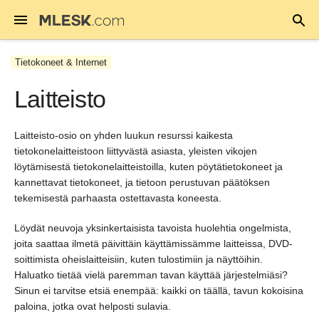
Tietokoneet & Internet
Laitteisto
Laitteisto-osio on yhden luukun resurssi kaikesta
tietokonelaitteistoon liittyvästä asiasta, yleisten vikojen
löytämisestä tietokonelaitteistoilla, kuten pöytätietokoneet ja
kannettavat tietokoneet, ja tietoon perustuvan päätöksen
tekemisestä parhaasta ostettavasta koneesta.
Löydät neuvoja yksinkertaisista tavoista huolehtia ongelmista,
joita saattaa ilmetä päivittäin käyttämissämme laitteissa, DVD-
soittimista oheislaitteisiin, kuten tulostimiin ja näyttöihin.
Haluatko tietää vielä paremman tavan käyttää järjestelmiäsi?
Sinun ei tarvitse etsiä enempää: kaikki on täällä, tavun kokoisina
paloina, jotka ovat helposti sulavia.