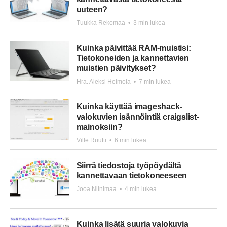
uuteen?
Tuukka Rekomaa
•
3 min lukea
Kuinka päivittää RAM-muistisi:
Tietokoneiden ja kannettavien
muistien päivitykset?
Hra. Aleksi Heimola
•
7 min lukea
Kuinka käyttää imageshack-
valokuvien isännöintiä craigslist-
mainoksiin?
Ville Ruutti
•
6 min lukea
Siirrä tiedostoja työpöydältä
kannettavaan tietokoneeseen
Jooa Niinimaa
•
4 min lukea
Kuinka lisätä suuria valokuvia