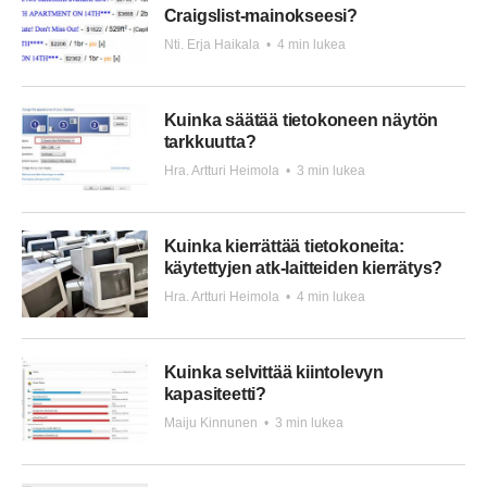
Craigslist-mainokseesi?
Nti. Erja Haikala
•
4 min lukea
Kuinka säätää tietokoneen näytön
tarkkuutta?
Hra. Artturi Heimola
•
3 min lukea
Kuinka kierrättää tietokoneita:
käytettyjen atk-laitteiden kierrätys?
Hra. Artturi Heimola
•
4 min lukea
Kuinka selvittää kiintolevyn
kapasiteetti?
Maiju Kinnunen
•
3 min lukea