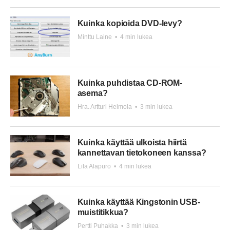
Kuinka kopioida DVD-levy?
Minttu Laine
•
4 min lukea
Kuinka puhdistaa CD-ROM-
asema?
Hra. Artturi Heimola
•
3 min lukea
Kuinka käyttää ulkoista hiirtä
kannettavan tietokoneen kanssa?
Lila Alapuro
•
4 min lukea
Kuinka käyttää Kingstonin USB-
muistitikkua?
Pertti Puhakka
•
3 min lukea