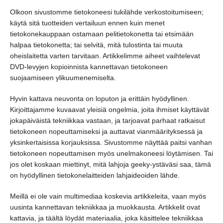
Olkoon sivustomme tietokoneesi tukilähde verkostoitumiseen;
käytä sitä tuotteiden vertailuun ennen kuin menet
tietokonekauppaan ostamaan pelitietokonetta tai etsimään
halpaa tietokonetta; tai selvitä, mitä tulostinta tai muuta
oheislaitetta varten tarvitaan. Artikkelimme aiheet vaihtelevat
DVD-levyjen kopioinnista kannettavan tietokoneen
suojaamiseen ylikuumenemiselta.
Hyvin kattava neuvonta on loputon ja erittäin hyödyllinen.
Kirjoittajamme kuvaavat yleisiä ongelmia, joita ihmiset käyttävät
jokapäiväistä tekniikkaa vastaan, ja tarjoavat parhaat ratkaisut
tietokoneen nopeuttamiseksi ja auttavat vianmäärityksessä ja
yksinkertaisissa korjauksissa. Sivustomme näyttää paitsi vanhan
tietokoneen nopeuttamisen myös unelmakoneesi löytämisen. Tai
jos olet koskaan miettinyt, mitä lahjoja geeky-ystäväsi saa, tämä
on hyödyllinen tietokonelaitteiden lahjaideoiden lähde.
Meillä ei ole vain multimediaa koskevia artikkeleita, vaan myös
uusinta kannettavan tekniikkaa ja muokkausta. Artikkelit ovat
kattavia, ja täältä löydät materiaalia, joka käsittelee tekniikkaa