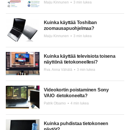
Maiju Kinnunen
•
3 min lukea
Kuinka käyttää Toshiban
zoomausapuohjelmaa?
Maiju Kinnunen
•
3 min lukea
Kuinka käyttää televisiota toisena
näyttönä tietokoneellesi?
Rva. Anna Vähälä
•
3 min lukea
Videokortin poistaminen Sony
VAIO -tietokoneelta?
Patrik Otsamo
•
4 min lukea
Kuinka puhdistaa tietokoneen
näytöt?