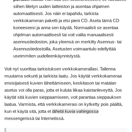
siihen liitetyn uuden laitteiston ja asentaa ohjaimen
automaattisesti. Jos näin ei tapahdu, tarkista
verkkokameran paketti ja etsi pieni CD. Aseta tämä CD
koneeseesi ja anna sen käydä. Normaalisti se asentaa
ohjelman automaattisesti tai voit valita manuaalisesti
asennustiedoston, joka yleensä on merkitty Asennus- tai
Asennustiedostoilla. Asetusten voimaantulo edellyttää
useimmiten uudelleenkäynnistystä.
Voit nyt suorittaa tarkistuksen verkkokamerallasi. Tallenna
muutama sekunti ja tarkista laatu. Jos käytät verkkokameraa
ensisijaisesti kuvien lähettämiseen, keskitason tai matalan
asetus voi olla paras, jotta et kuluta liikaa kaistanleveyttä. Jos
käytät sitä kuvien sieppaamiseen, voit parantaa sieppauksen
laatua. Varmista, että verkkokamerasi on kytketty pois päältä,
kun et käytä sitä, jotta et
lähetä kuvia vahingossa
messengerissä tai Internetissä.