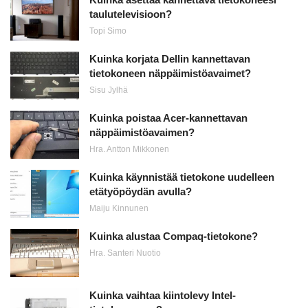
taulutelevisioon?
Topi Simo
Kuinka korjata Dellin kannettavan
tietokoneen näppäimistöavaimet?
Sisu Jylhä
Kuinka poistaa Acer-kannettavan
näppäimistöavaimen?
Hra. Antton Mikkonen
Kuinka käynnistää tietokone uudelleen
etätyöpöydän avulla?
Maiju Kinnunen
Kuinka alustaa Compaq-tietokone?
Hra. Santeri Nuotio
Kuinka vaihtaa kiintolevy Intel-