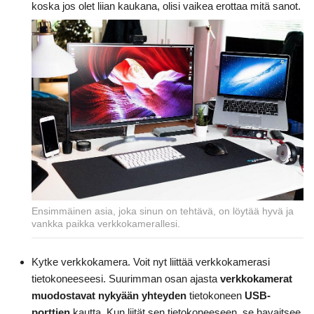
koska jos olet liian kaukana, olisi vaikea erottaa mitä sanot.
Ensimmäinen asia, joka sinun on tehtävä, on löytää hyvä ja
vankka paikka verkkokamerallesi.
Kytke verkkokamera. Voit nyt liittää verkkokamerasi
tietokoneeseesi. Suurimman osan ajasta
verkkokamerat
muodostavat nykyään yhteyden
tietokoneen
USB-
porttien
kautta. Kun liität sen tietokoneeseen, se havaitsee