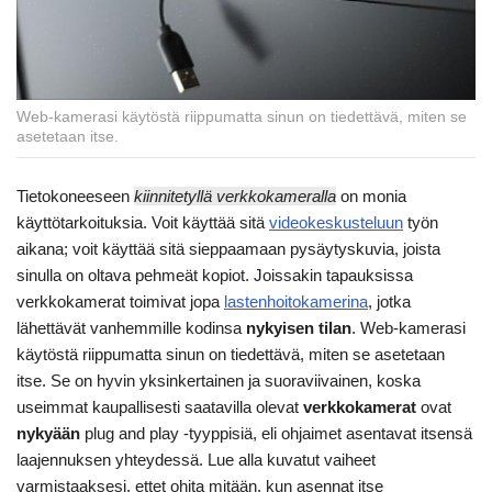
Web-kamerasi käytöstä riippumatta sinun on tiedettävä, miten se
asetetaan itse.
Tietokoneeseen
kiinnitetyllä verkkokameralla
on monia
käyttötarkoituksia. Voit käyttää sitä
videokeskusteluun
työn
aikana; voit käyttää sitä sieppaamaan pysäytyskuvia, joista
sinulla on oltava pehmeät kopiot. Joissakin tapauksissa
verkkokamerat toimivat jopa
lastenhoitokamerina
, jotka
lähettävät vanhemmille kodinsa
nykyisen tilan
. Web-kamerasi
käytöstä riippumatta sinun on tiedettävä, miten se asetetaan
itse. Se on hyvin yksinkertainen ja suoraviivainen, koska
useimmat kaupallisesti saatavilla olevat
verkkokamerat
ovat
nykyään
plug and play -tyyppisiä, eli ohjaimet asentavat itsensä
laajennuksen yhteydessä. Lue alla kuvatut vaiheet
varmistaaksesi, ettet ohita mitään, kun asennat itse