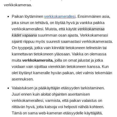
verkkokameraa.
Paikan löytäminen
verkkokamerallesi
. Ensimmäinen asia,
joka sinun on tehtävä, on löytää hyvä ja vankka paikka
verkkokamerallesi. Muista, että käytät
verkkokameraa
kädet vapaana
suurimman osan ajasta. Verkkokamerasi
sijainti riippuu myös suuresti saamastasi verkkokamerasta.
On tyyppejä, jotka vain kiinnität tietokoneen telineisiin tai
kannettavan tietokoneen yläosaan. Vaikka on olemassa
muita
verkkokameroita,
joilla on omat jalustat ja jotka
voidaan vain sijoittaa vierekkäin tietokoneen kanssa. Kun
olet löytänyt kameralle hyvän paikan, olet valmis tekemään
asennuksen.
Valaistuksen ja pääkäyttäjän etäisyyden tarkistaminen.
Juuri ennen kuin aloitat ohjainten asentamisen
verkkokamerallesi, varmista, että paikan valaistus on
riittävän hyvä, jotta katsoja voi helposti nähdä kohteen.
Tämä on sama web-kameran etäisyydelle käyttäjältä,