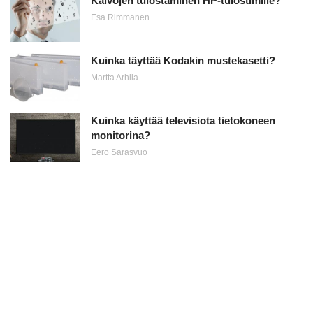
Kalvojen tulostaminen HP-tulostimille?
Esa Rimmanen
Kuinka täyttää Kodakin mustekasetti?
Martta Arhila
Kuinka käyttää televisiota tietokoneen
monitorina?
Eero Sarasvuo