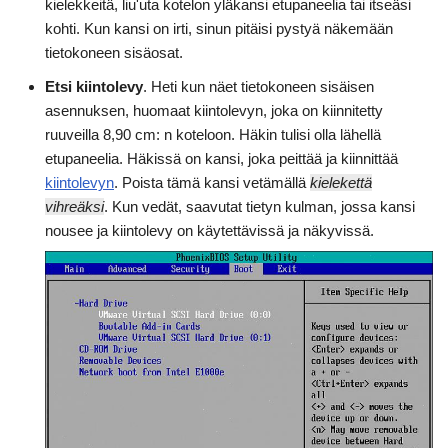
kielekkeitä, liu'uta kotelon yläkansi etupaneelia tai itseäsi
kohti. Kun kansi on irti, sinun pitäisi pystyä näkemään
tietokoneen sisäosat.
Etsi kiintolevy
. Heti kun näet tietokoneen sisäisen
asennuksen, huomaat kiintolevyn, joka on kiinnitetty
ruuveilla 8,90 cm: n koteloon. Häkin tulisi olla lähellä
etupaneelia. Häkissä on kansi, joka peittää ja kiinnittää
kiintolevyn
. Poista tämä kansi vetämällä
kielekettä
vihreäksi
. Kun vedät, saavutat tietyn kulman, jossa kansi
nousee ja kiintolevy on käytettävissä ja näkyvissä.