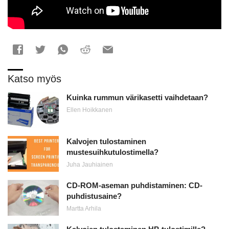
Katso myös
Kuinka rummun värikasetti vaihdetaan?
Ellen Hoikkanen
Kalvojen tulostaminen
mustesuihkutulostimella?
Juha Jauhiainen
CD-ROM-aseman puhdistaminen: CD-
puhdistusaine?
Martta Arhila