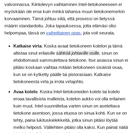
valvonnassa. Kiintolevyn vaihtaminen Intel-tietokoneeseen ei
myöskään ole eroa kuin minkä tahansa muun tietokonemerkin
korvaaminen. Tämä johtuu siitä, että prosessi on tietyssä
määrin standardoitu. Joka tapauksessa, jotta elämäsi olisi
helpompaa, tässä on
vaiheittainen opas
, jota voit seurata.
Katkaise virta
. Koska avaat tietokoneen kotelon ja tämä
altistaa sinut erilaisille
sähköä johtaville osille
, sinun on
ehdottomasti sammutettava tietokone. Itse asiassa sinun ei
pitäisi koskaan vaihtaa mitään tietokoneen sisäistä osaa,
kun se on kytketty päälle tai pistorasiaan. Katkaise
tietokoneesta virta ja irrota virtajohto.
Avaa kotelo
. Koska Intel-tietokoneiden kotelo tai kotelo
eroaa tavallisista malleista, kotelon aukko voi olla erilainen
kuin muut. Intel-suunnittelua varten sinun on asetettava
tietokone asentoon, jossa etuosa on sinua kohti. Kun se on
tehty, paina lukituskielekkeitä, jotka sinun pitäisi löytää
melko helposti. Välilehtien pitäisi olla kaksi. Kun painat näitä