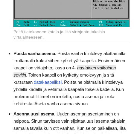
Peitä tietokoneen kotelo ja liitä virtajohto takaisin
virtalähteeseen.
Poista vanha asema
. Poista vanha kiintolevy aloittamalla
irrottamalla kaksi siihen kytkettyä kaapelia. Ensimmäinen
kaapeli on virtajohto, jossa on 4-
nastainen valkoinen
sovitin
. Toinen kaapeli on kytketty emolevyyn ja sitä
kutsutaan
datakaapeliksi
. Poista ne pitämällä kiintolevyä
yhdellä kädellä ja vetämällä kaapelia toisella kädellä. Kun
molemmat liittimet on irrotettu, nosta asema ja irrota
kehikosta. Aseta vanha asema sivuun.
Asenna uusi asema
. Uuden aseman asentaminen on
helppoa. Sinun tarvitsee vain sijoittaa uusi asema takaisin
samalla tavalla kuin otit vanhan. Kun se on paikallaan, liitä