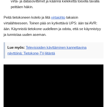
virta- ja datasovittimet ja käännä kielekettä toisella tavalla
peittäen häkin.
Peitä tietokoneen kotelo ja liitä
virtajohto
takaisin
virtalähteeseen. Toinen pää on kytkettävä UPS: ään tai AVR:
ään. Käynnistä tietokone uudelleen ja odota, että se käynnistyy
ja tunnistaa uuden aseman.
Lue myös:
Televisioiden käyttäminen kannettavina
näyttöinä: Tietokone-TV-liitäntä