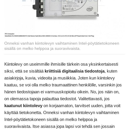
Onneksi vanhan kiintolevyn vaihtaminen Intel-pöytätietokoneen
sisällä on melko helppoa ja suoraviivaista.
Kiintolevy on useimmille ihmisille tärkein osa yksinkertaisesti
siksi, että se sisältää
kriittisiä digitaalisia tiedostoja
, kuten
asiakirjoja, kuvia, videoita ja musiikkia. Joten kun kiintolevy
kaatuu, se voi olla melko traumaattinen henkilölle, varsinkin jos
hänen tiedostojaan ei varmuuskopioitu oikein. No, jos näin on,
on olemassa tapoja palauttaa tiedostot. Valitettavasti, jos
kaatunut kiintolevy
on korjaamaton, tarvitset uuden, jotta voit
käyttää tietokonetta. Onneksi vanhan kiintolevyn vaihtaminen
Intel-pöytätietokoneen sisällä on melko helppoa ja
suoraviivaista. Itse asiassa jopa lapsi voi tehdä sen jossain