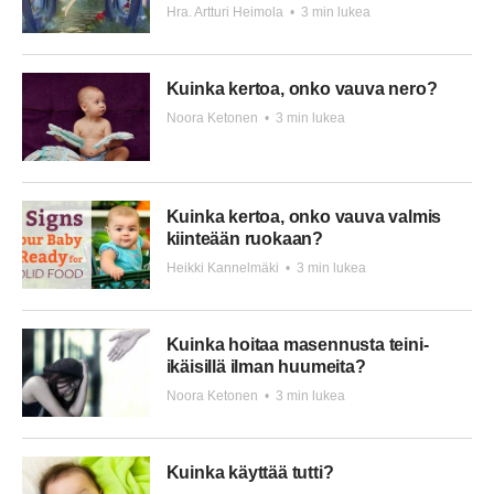
Hra. Artturi Heimola
•
3 min lukea
Kuinka kertoa, onko vauva nero?
Noora Ketonen
•
3 min lukea
Kuinka kertoa, onko vauva valmis
kiinteään ruokaan?
Heikki Kannelmäki
•
3 min lukea
Kuinka hoitaa masennusta teini-
ikäisillä ilman huumeita?
Noora Ketonen
•
3 min lukea
Kuinka käyttää tutti?