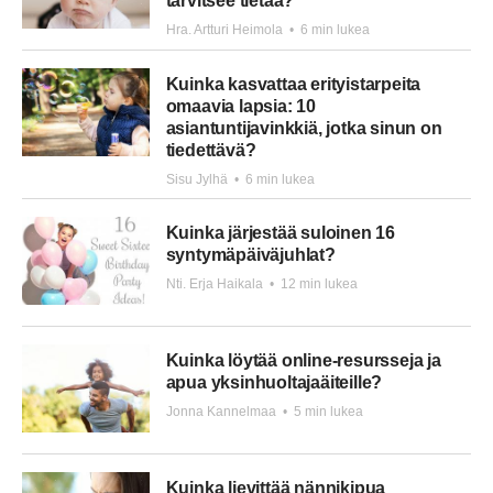
tarvitsee tietää?
Hra. Artturi Heimola
•
6 min lukea
Kuinka kasvattaa erityistarpeita
omaavia lapsia: 10
asiantuntijavinkkiä, jotka sinun on
tiedettävä?
Sisu Jylhä
•
6 min lukea
Kuinka järjestää suloinen 16
syntymäpäiväjuhlat?
Nti. Erja Haikala
•
12 min lukea
Kuinka löytää online-resursseja ja
apua yksinhuoltajaäiteille?
Jonna Kannelmaa
•
5 min lukea
Kuinka lievittää nännikipua