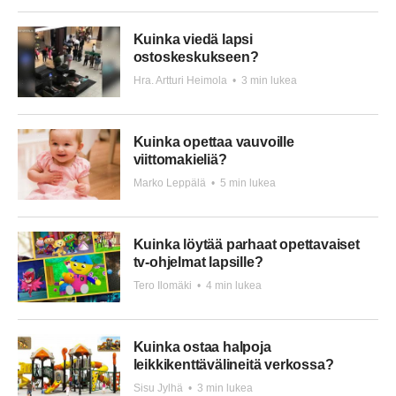
Kuinka viedä lapsi
ostoskeskukseen?
Hra. Artturi Heimola
•
3 min lukea
Kuinka opettaa vauvoille
viittomakieliä?
Marko Leppälä
•
5 min lukea
Kuinka löytää parhaat opettavaiset
tv-ohjelmat lapsille?
Tero Ilomäki
•
4 min lukea
Kuinka ostaa halpoja
leikkikenttävälineitä verkossa?
Sisu Jylhä
•
3 min lukea