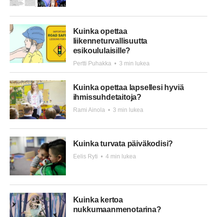
Kuinka opettaa
liikenneturvallisuutta
esikoululaisille?
Pertti Puhakka
•
3 min lukea
Kuinka opettaa lapsellesi hyviä
ihmissuhdetaitoja?
Rami Ainola
•
3 min lukea
Kuinka turvata päiväkodisi?
Eelis Ryti
•
4 min lukea
Kuinka kertoa
nukkumaanmenotarina?