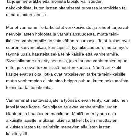
Tarjoamme artikkeleita monista lapsiturvallisuuden
näkökohdista, kuten lasten pitämisestä turvassa lemmikkien tai
uima-altaiden lähellä.
Monet vanhemmille tarkoitetut verkkosivustot ja lehdet tarjoavat
neuvoja lasten hoidosta ja varhaislapsuudesta, mutta teini-
ikäisten vanhemmille on vain vähän resursseja. Teini-ikäiset ovat
suuren kasvun aikaa, kun lapsi siirtyy aikuisuuteen, mutta myös
täynnä uusia haasteita sekä teini-ikäisille että vanhemmille.
Sivustollamme on erityinen osio, joka tarjoaa vanhempien apua
niille, jotka ovat tekemisissä nuorten kanssa. Nämä artikkelit
käsittelevät asioita, jotka ovat ratkaisevan tärkeitä teini-ikäisille,
mutta vanhempien ei ole aina helppo puhua, kuten seksuaalista
toimintaa tai tupakointia.
Vanhemmat saattavat ajatella työnsä olevan tehty, kun aikuinen
lapsi lähtee kotoa. Sen sijaan se avaa vanhemmille uuden
tilanteen ja haasteiden maailman. Meillä on erityinen osio
aikuisille lapsille, mukaan lukien artikkelit kotiin muuttavien
aikuisten lasten tai naimisiin menevien aikuisten lasten
käsittelystä.