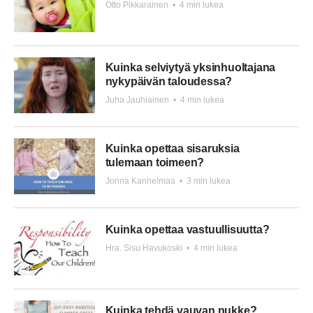
Otto Pikkarainen
•
4 min lukea
Kuinka selviytyä yksinhuoltajana
nykypäivän taloudessa?
Juha Jauhiainen
•
4 min lukea
Kuinka opettaa sisaruksia
tulemaan toimeen?
Jonna Kannelmaa
•
3 min lukea
Kuinka opettaa vastuullisuutta?
Hra. Sisu Havukoski
•
4 min lukea
Kuinka tehdä vauvan nukke?