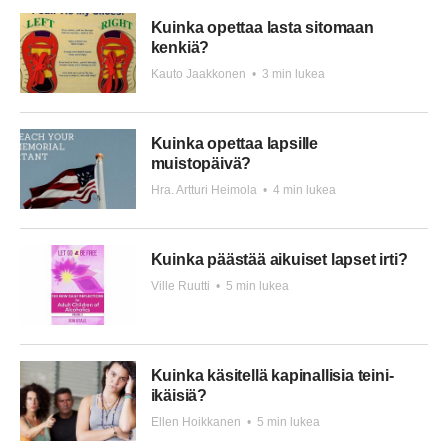
Kuinka opettaa lasta sitomaan
kenkiä?
Kauto Jaakkonen
•
3 min lukea
Kuinka opettaa lapsille
muistopäivä?
Hra. Artturi Heimola
•
4 min lukea
Kuinka päästää aikuiset lapset irti?
Ville Ruutti
•
5 min lukea
Kuinka käsitellä kapinallisia teini-
ikäisiä?
Ellen Hoikkanen
•
5 min lukea