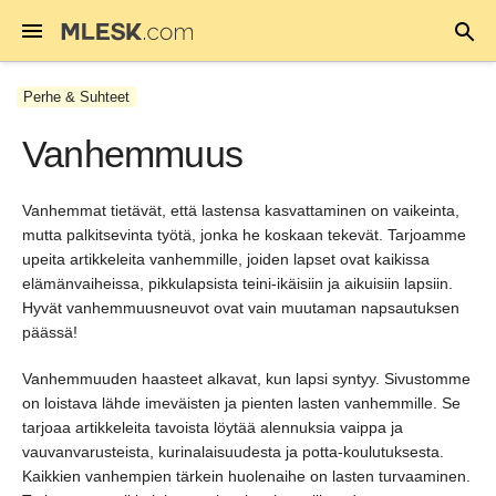
Perhe & Suhteet
Vanhemmuus
Vanhemmat tietävät, että lastensa kasvattaminen on vaikeinta,
mutta palkitsevinta työtä, jonka he koskaan tekevät. Tarjoamme
upeita artikkeleita vanhemmille, joiden lapset ovat kaikissa
elämänvaiheissa, pikkulapsista teini-ikäisiin ja aikuisiin lapsiin.
Hyvät vanhemmuusneuvot ovat vain muutaman napsautuksen
päässä!
Vanhemmuuden haasteet alkavat, kun lapsi syntyy. Sivustomme
on loistava lähde imeväisten ja pienten lasten vanhemmille. Se
tarjoaa artikkeleita tavoista löytää alennuksia vaippa ja
vauvanvarusteista, kurinalaisuudesta ja potta-koulutuksesta.
Kaikkien vanhempien tärkein huolenaihe on lasten turvaaminen.