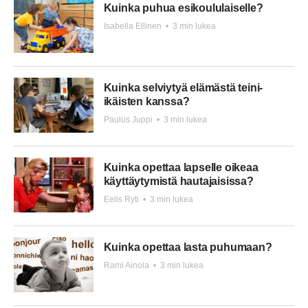
Kuinka puhua esikoululaiselle?
Isabella Ellinen
•
3 min lukea
Kuinka selviytyä elämästä teini-
ikäisten kanssa?
Paulus Juppi
•
3 min lukea
Kuinka opettaa lapselle oikeaa
käyttäytymistä hautajaisissa?
Eelis Ryti
•
3 min lukea
Kuinka opettaa lasta puhumaan?
Rami Ainola
•
3 min lukea