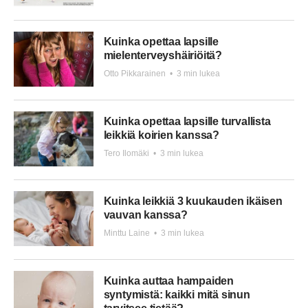
Kuinka opettaa lapsille
mielenterveyshäiriöitä?
Otto Pikkarainen
•
3 min lukea
Kuinka opettaa lapsille turvallista
leikkiä koirien kanssa?
Tero Ilomäki
•
3 min lukea
Kuinka leikkiä 3 kuukauden ikäisen
vauvan kanssa?
Minttu Laine
•
3 min lukea
Kuinka auttaa hampaiden
syntymistä: kaikki mitä sinun