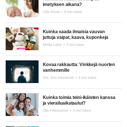
imetyksen aikana?
Ville Ruutti
•
9 min lukea
Kuinka saada ilmaisia vauvan
juttuja vaipat, kaava, kuponkeja
Minttu Laine
•
3 min lukea
Kovaa rakkautta: Vinkkejä nuorten
vanhemmille
Hra. Sisu Havukoski
•
4 min lukea
Kuinka toimia teini-ikäisten kanssa
ja vierailuaikataulut?
Otto Pikkarainen
•
3 min lukea