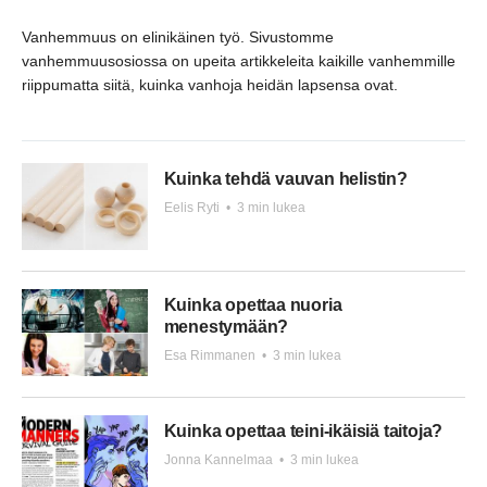
Vanhemmuus on elinikäinen työ. Sivustomme
vanhemmuusosiossa on upeita artikkeleita kaikille vanhemmille
riippumatta siitä, kuinka vanhoja heidän lapsensa ovat.
Kuinka tehdä vauvan helistin?
Eelis Ryti
•
3 min lukea
Kuinka opettaa nuoria
menestymään?
Esa Rimmanen
•
3 min lukea
Kuinka opettaa teini-ikäisiä taitoja?
Jonna Kannelmaa
•
3 min lukea