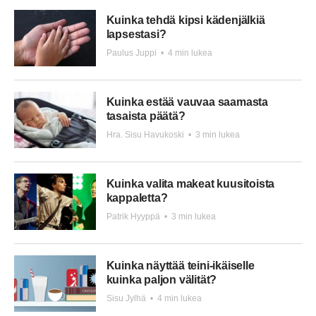
Kuinka tehdä kipsi kädenjälkiä
lapsestasi?
Paulus Juppi
•
4 min lukea
Kuinka estää vauvaa saamasta
tasaista päätä?
Hra. Sisu Havukoski
•
3 min lukea
Kuinka valita makeat kuusitoista
kappaletta?
Patrik Hyyppä
•
3 min lukea
Kuinka näyttää teini-ikäiselle
kuinka paljon välität?
Sisu Jylhä
•
4 min lukea