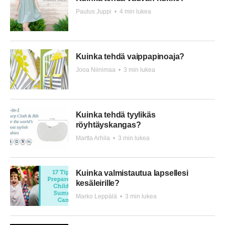
Paulus Juppi
•
4 min lukea
Kuinka tehdä vaippapinoaja?
Jooa Niinimaa
•
3 min lukea
Kuinka tehdä tyylikäs
röyhtäyskangas?
Martta Arhila
•
3 min lukea
Kuinka valmistautua lapsellesi
kesäleirille?
Marko Leppälä
•
3 min lukea