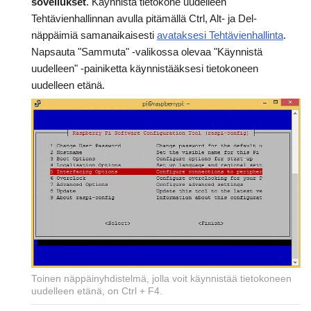
sovellukset
. Käynnistä tietokone uudelleen
Tehtävienhallinnan avulla pitämällä Ctrl, Alt- ja Del-
näppäimiä samanaikaisesti
avataksesi Tehtävienhallinta
.
Napsauta "Sammuta" -valikossa olevaa "Käynnistä
uudelleen" -painiketta käynnistääksesi tietokoneen
uudelleen etänä.
Toinen näppäinyhdistelmä, jolla voit käynnistää tietokoneen
uudelleen etänä, on Ctrl + F4.