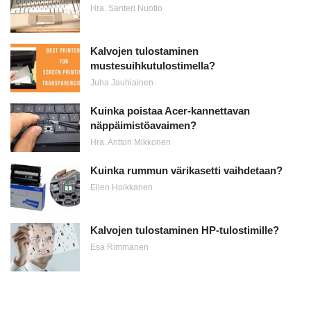
Hra. Santeri Nuotio
Kalvojen tulostaminen
mustesuihkutulostimella?
Juha Jauhiainen
Kuinka poistaa Acer-kannettavan
näppäimistöavaimen?
Hra. Antton Mikkonen
Kuinka rummun värikasetti vaihdetaan?
Ellen Hoikkanen
Kalvojen tulostaminen HP-tulostimille?
Esa Rimmanen