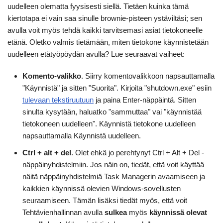
uudelleen olematta fyysisesti siellä. Tietäen kuinka tämä
kiertotapa ei vain saa sinulle brownie-pisteen ystäviltäsi; sen
avulla voit myös tehdä kaikki tarvitsemasi asiat tietokoneelle
etänä. Oletko valmis tietämään, miten tietokone käynnistetään
uudelleen etätyöpöydän avulla? Lue seuraavat vaiheet:
Komento-valikko
. Siirry komentovalikkoon napsauttamalla
"Käynnistä" ja sitten "Suorita". Kirjoita "shutdown.exe" esiin
tulevaan tekstiruutuun
ja paina Enter-näppäintä. Sitten
sinulta kysytään, haluatko "sammuttaa" vai "käynnistää
tietokoneen uudelleen". Käynnistä tietokone uudelleen
napsauttamalla Käynnistä uudelleen.
Ctrl + alt + del
. Olet ehkä jo perehtynyt Ctrl + Alt + Del -
näppäinyhdistelmiin. Jos näin on, tiedät, että voit käyttää
näitä näppäinyhdistelmiä Task Managerin avaamiseen ja
kaikkien käynnissä olevien Windows-sovellusten
seuraamiseen. Tämän lisäksi tiedät myös, että voit
Tehtävienhallinnan avulla
sulkea
myös
käynnissä olevat