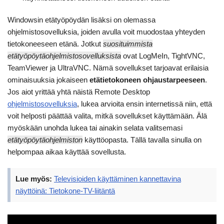
Windowsin etätyöpöydän lisäksi on olemassa
ohjelmistosovelluksia, joiden avulla voit muodostaa yhteyden
tietokoneeseen etänä. Jotkut
suosituimmista
etätyöpöytäohjelmistosovelluksista
ovat LogMeIn, TightVNC,
TeamViewer ja UltraVNC. Nämä sovellukset tarjoavat erilaisia
ominaisuuksia jokaiseen
etätietokoneen ohjaustarpeeseen
.
Jos aiot yrittää yhtä näistä Remote Desktop
ohjelmistosovelluksia
, lukea arvioita ensin internetissä niin, että
voit helposti päättää valita, mitkä sovellukset käyttämään. Älä
myöskään unohda lukea tai ainakin selata valitsemasi
etätyöpöytäohjelmiston
käyttöopasta. Tällä tavalla sinulla on
helpompaa aikaa käyttää sovellusta.
Lue myös:
Televisioiden käyttäminen kannettavina
näyttöinä: Tietokone-TV-liitäntä