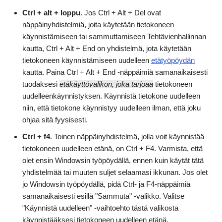
Ctrl + alt + loppu
. Jos Ctrl + Alt + Del ovat
näppäinyhdistelmiä, joita käytetään tietokoneen
käynnistämiseen tai sammuttamiseen Tehtävienhallinnan
kautta, Ctrl + Alt + End on yhdistelmä, jota käytetään
tietokoneen käynnistämiseen uudelleen
etätyöpöydän
kautta. Paina Ctrl + Alt + End -näppäimiä samanaikaisesti
tuodaksesi
etäkäyttövalikon, joka tarjoaa
tietokoneen
uudelleenkäynnistyksen. Käynnistä tietokone uudelleen
niin, että tietokone käynnistyy uudelleen ilman, että joku
ohjaa sitä fyysisesti.
Ctrl + f4
. Toinen näppäinyhdistelmä, jolla voit käynnistää
tietokoneen uudelleen etänä, on Ctrl + F4. Varmista, että
olet ensin Windowsin työpöydällä, ennen kuin käytät tätä
yhdistelmää tai muuten suljet selaamasi ikkunan. Jos olet
jo Windowsin työpöydällä, pidä Ctrl- ja F4-näppäimiä
samanaikaisesti esillä "Sammuta" -valikko. Valitse
"Käynnistä uudelleen" -vaihtoehto tästä valikosta
käynnistääksesi tietokoneen uudelleen etänä.