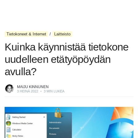
Tietokoneet & Internet
Laitteisto
Kuinka käynnistää tietokone
uudelleen etätyöpöydän
avulla?
MAIJU KINNUNEN
3 HEINÄ 2022
•
3 MIN LUKEA