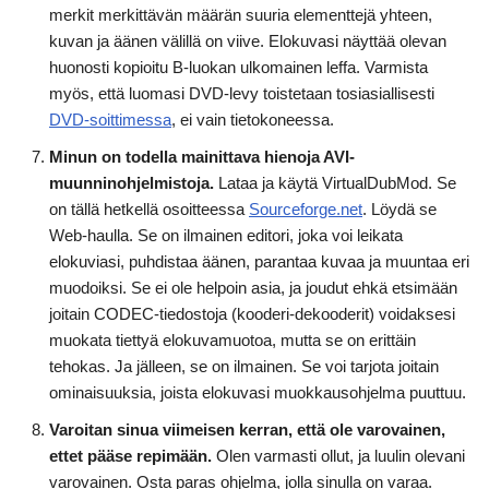
merkit merkittävän määrän suuria elementtejä yhteen,
kuvan ja äänen välillä on viive. Elokuvasi näyttää olevan
huonosti kopioitu B-luokan ulkomainen leffa. Varmista
myös, että luomasi DVD-levy toistetaan tosiasiallisesti
DVD-soittimessa
, ei vain tietokoneessa.
Minun on todella mainittava hienoja AVI-
muunninohjelmistoja.
Lataa ja käytä VirtualDubMod. Se
on tällä hetkellä osoitteessa
Sourceforge.net
. Löydä se
Web-haulla. Se on ilmainen editori, joka voi leikata
elokuviasi, puhdistaa äänen, parantaa kuvaa ja muuntaa eri
muodoiksi. Se ei ole helpoin asia, ja joudut ehkä etsimään
joitain CODEC-tiedostoja (kooderi-dekooderit) voidaksesi
muokata tiettyä elokuvamuotoa, mutta se on erittäin
tehokas. Ja jälleen, se on ilmainen. Se voi tarjota joitain
ominaisuuksia, joista elokuvasi muokkausohjelma puuttuu.
Varoitan sinua viimeisen kerran, että ole varovainen,
ettet pääse repimään.
Olen varmasti ollut, ja luulin olevani
varovainen. Osta paras ohjelma, jolla sinulla on varaa.