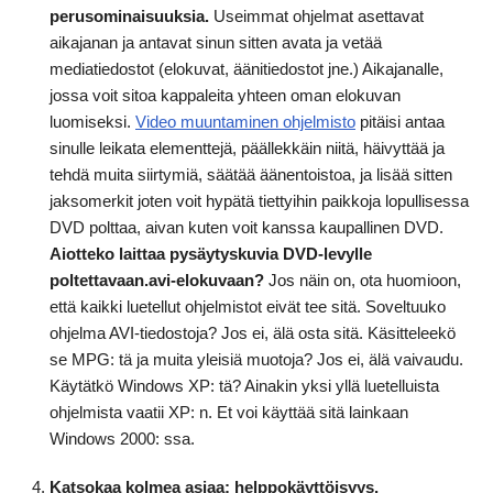
perusominaisuuksia.
Useimmat ohjelmat asettavat
aikajanan ja antavat sinun sitten avata ja vetää
mediatiedostot (elokuvat, äänitiedostot jne.) Aikajanalle,
jossa voit sitoa kappaleita yhteen oman elokuvan
luomiseksi.
Video muuntaminen ohjelmisto
pitäisi antaa
sinulle leikata elementtejä, päällekkäin niitä, häivyttää ja
tehdä muita siirtymiä, säätää äänentoistoa, ja lisää sitten
jaksomerkit joten voit hypätä tiettyihin paikkoja lopullisessa
DVD polttaa, aivan kuten voit kanssa kaupallinen DVD.
Aiotteko laittaa pysäytyskuvia DVD-levylle
poltettavaan.avi-elokuvaan?
Jos näin on, ota huomioon,
että kaikki luetellut ohjelmistot eivät tee sitä. Soveltuuko
ohjelma AVI-tiedostoja? Jos ei, älä osta sitä. Käsitteleekö
se MPG: tä ja muita yleisiä muotoja? Jos ei, älä vaivaudu.
Käytätkö Windows XP: tä? Ainakin yksi yllä luetelluista
ohjelmista vaatii XP: n. Et voi käyttää sitä lainkaan
Windows 2000: ssa.
Katsokaa kolmea asiaa: helppokäyttöisyys,