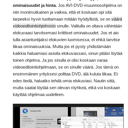
ominaisuudet ja hinta.
Jos AVI-DVD-muunnosohjelma on
niin monimutkainen ja vaikea, että et koskaan opi sitä
tarpeeksi hyvin tuottamaan mitään hyödyllistä, se on
väärä
videoeditointiohjelmisto
sinulle. Valitulla on oltava vähintään
elokuvaasi tarvitsemasi kriittiset ominaisuudet. Jos et aio
tulla asiantuntijaksi elokuvien luomisessa, et ehkä tarvitse
liikaa ominaisuuksia. Mutta jos et pysty yhdistämään
kaikkia haluamiasi asioita elokuvassasi, sinun pitäisi löytää
toinen ohjelma. Ja jos sinulla ei olisi koskaan varaa
videoeditointiohjelmaan, se on sinulle väärä. Jos tämä on
ensimmäinen yrityksesi polttaa DVD, älä kuluta liikaa. Et
edes tiedä, haluatko tehdä omia elokuviasi. Nautin siitä,
mutta saatat löytää sen olevan röyhkeä, etkä voi koskaan
käyttää ohjelmaa uudelleen.