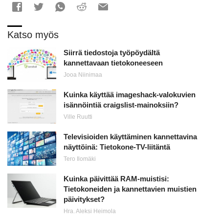
Katso myös
Siirrä tiedostoja työpöydältä
kannettavaan tietokoneeseen
Jooa Niinimaa
Kuinka käyttää imageshack-valokuvien
isännöintiä craigslist-mainoksiin?
Ville Ruutti
Televisioiden käyttäminen kannettavina
näyttöinä: Tietokone-TV-liitäntä
Tero Ilomäki
Kuinka päivittää RAM-muistisi:
Tietokoneiden ja kannettavien muistien
päivitykset?
Hra. Aleksi Heimola