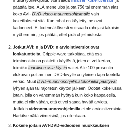
muilta työntekijöiltä. Voit saada
ilmaisen kokeiluversion
ja
päättää itse. ÄLÄ mene ulos ja ota 75€ tai enemmän alas
koko AVI-
DVD-video-muunnosohjelmalle
vain
kokeillaksesi sitä. Kun rahat on käytetty, ne ovat
kadonneet. Et todennäköisesti voi saada rahojasi takaisin
myöhemmin, jos päätät, ettet pidä ohjelmistosta.
Jotkut AVI: n ja DVD: n arviointiversiot ovat
lonkatuotteita.
Cripple-ware tarkoittaa, että osa
toiminnoista on poistettu käytöstä, joten et voi kertoa,
toimiiko
todellinen asia täysin
vai ei. Alle 100 prosentin
elokuvan polttaminen DVD-levylle on yleinen tapa koetella
versio. Muut
DVD-muunnosohjelmistokokeilut päättyvät
lyhyen ajan tai rajoitetun käytön jälkeen. Odotat kokeilussa
jotain, jolla on vähemmän hyötyä kuin koko kappaleella,
mutta ei niin vähän, että et voi saada hyvää arviota.
Joillakin
videonmuunnosohjelmilla
ei ole arviointiversiota.
Harkitse näitä viimeisinä, jos ollenkaan.
Kokeile joitain AVI-DVD-videoiden muokkauksen