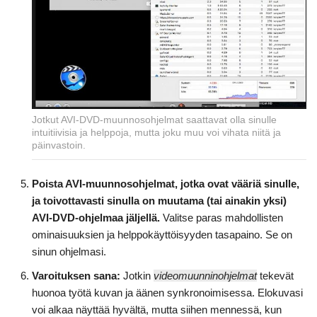
Jotkut AVI-DVD-muunnosohjelmat saattavat olla sinulle
intuitiivisia ja helppoja, mutta joku muu voi vihata niitä ja
päinvastoin.
Poista AVI-muunnosohjelmat, jotka ovat vääriä sinulle,
ja toivottavasti sinulla on muutama (tai ainakin yksi)
AVI-DVD-ohjelmaa jäljellä.
Valitse paras mahdollisten
ominaisuuksien ja helppokäyttöisyyden tasapaino. Se on
sinun ohjelmasi.
Varoituksen sana:
Jotkin
videomuunninohjelmat
tekevät
huonoa työtä kuvan ja äänen synkronoimisessa. Elokuvasi
voi alkaa näyttää hyvältä, mutta siihen mennessä, kun