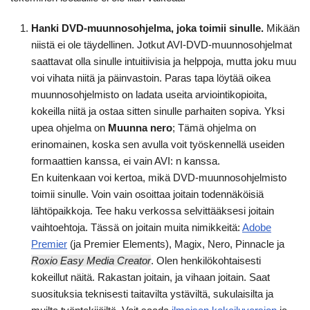
Hanki DVD-muunnosohjelma, joka toimii sinulle.
Mikään
niistä ei ole täydellinen. Jotkut AVI-DVD-muunnosohjelmat
saattavat olla sinulle intuitiivisia ja helppoja, mutta joku muu
voi vihata niitä ja päinvastoin. Paras tapa löytää oikea
muunnosohjelmisto on ladata useita arviointikopioita,
kokeilla niitä ja ostaa sitten sinulle parhaiten sopiva. Yksi
upea ohjelma on
Muunna nero
; Tämä ohjelma on
erinomainen, koska sen avulla voit työskennellä useiden
formaattien kanssa, ei vain AVI: n kanssa.
En kuitenkaan voi kertoa, mikä DVD-muunnosohjelmisto
toimii sinulle. Voin vain osoittaa joitain todennäköisiä
lähtöpaikkoja. Tee haku verkossa selvittääksesi joitain
vaihtoehtoja. Tässä on joitain muita nimikkeitä:
Adobe
Premier
(ja Premier Elements), Magix, Nero, Pinnacle ja
Roxio Easy Media Creator
. Olen henkilökohtaisesti
kokeillut näitä. Rakastan joitain, ja vihaan joitain. Saat
suosituksia teknisesti taitavilta ystäviltä, sukulaisilta ja