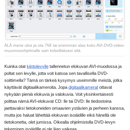
ÄLÄ mene ulos ja ota 75€ tai enemmän alas koko AVI-DVD-video-
muunnosohjelmalle vain kokeillaksesi sitä.
Kuinka otat
kiintolevylle
tallennetun elokuvan AVI-muodossa ja
poltat sen levylle, jotta voit katsoa sen tavallisella DVD-
soittimella? Tämä on tärkeä kysymys useimmille meistä, jotka
käyttävät digitaalikameroita. Jopa
digitaalikamerat
ottavat
nykyään pieniä elokuvia ja valokuvia. Voit yksinkertaisesti
polttaa nämä AVI-elokuvat CD: lle tai DVD: lle tiedostoina
jaettavaksi tietokoneiden omaavien ystävien ja perheen kanssa,
mutta jos haluat lähettää elokuvan isoäidille eikä hänellä ole
tietokonetta, olet jumissa. Oikealla ohjelmistolla DVD-levyn
tekeminen isoäidille ei ole liian vaikeaa.