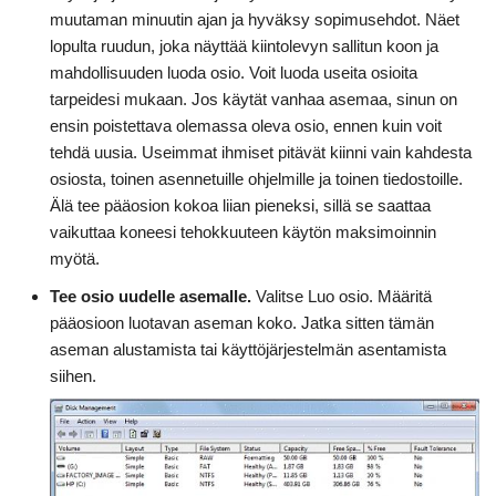
muutaman minuutin ajan ja hyväksy sopimusehdot. Näet
lopulta ruudun, joka näyttää kiintolevyn sallitun koon ja
mahdollisuuden luoda osio. Voit luoda useita osioita
tarpeidesi mukaan. Jos käytät vanhaa asemaa, sinun on
ensin poistettava olemassa oleva osio, ennen kuin voit
tehdä uusia. Useimmat ihmiset pitävät kiinni vain kahdesta
osiosta, toinen asennetuille ohjelmille ja toinen tiedostoille.
Älä tee pääosion kokoa liian pieneksi, sillä se saattaa
vaikuttaa koneesi tehokkuuteen käytön maksimoinnin
myötä.
Tee osio uudelle asemalle.
Valitse Luo osio. Määritä
pääosioon luotavan aseman koko. Jatka sitten tämän
aseman alustamista tai käyttöjärjestelmän asentamista
siihen.