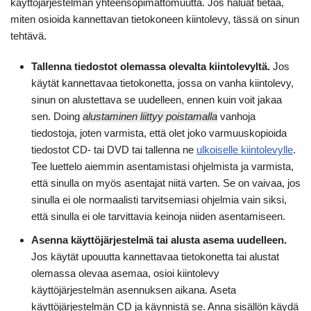
käyttöjärjestelmän yhteensopimattomuutta. Jos haluat tietää,
miten osioida kannettavan tietokoneen kiintolevy, tässä on sinun
tehtävä.
Tallenna tiedostot olemassa olevalta kiintolevyltä.
Jos
käytät kannettavaa tietokonetta, jossa on vanha kiintolevy,
sinun on alustettava se uudelleen, ennen kuin voit jakaa
sen. Doing
alustaminen liittyy poistamalla
vanhoja
tiedostoja, joten varmista, että olet joko varmuuskopioida
tiedostot CD- tai DVD tai tallenna ne
ulkoiselle kiintolevylle
.
Tee luettelo aiemmin asentamistasi ohjelmista ja varmista,
että sinulla on myös asentajat niitä varten. Se on vaivaa, jos
sinulla ei ole normaalisti tarvitsemiasi ohjelmia vain siksi,
että sinulla ei ole tarvittavia keinoja niiden asentamiseen.
Asenna käyttöjärjestelmä tai alusta asema uudelleen.
Jos käytät upouutta kannettavaa tietokonetta tai alustat
olemassa olevaa asemaa, osioi kiintolevy
käyttöjärjestelmän asennuksen aikana. Aseta
käyttöjärjestelmän CD ja käynnistä se. Anna sisällön käydä