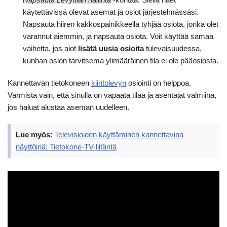
käytettävissä olevat asemat ja osiot järjestelmässäsi.
Napsauta hiiren kakkospainikkeella tyhjää osiota, jonka olet
varannut aiemmin, ja napsauta osiota. Voit käyttää samaa
vaihetta, jos aiot
lisätä uusia osioita
tulevaisuudessa,
kunhan osion tarvitsema ylimääräinen tila ei ole pääosiosta.
Kannettavan tietokoneen
kiintolevyn
osiointi on helppoa.
Varmista vain, että sinulla on vapaata tilaa ja asentajat valmiina,
jos haluat alustaa aseman uudelleen.
Lue myös:
Televisioiden käyttäminen kannettavina
näyttöinä: Tietokone-TV-liitäntä