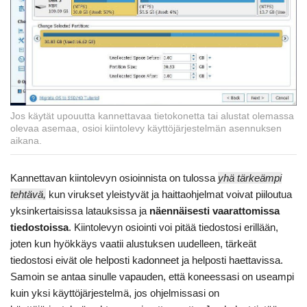
Jos käytät upouutta kannettavaa tietokonetta tai alustat olemassa
olevaa asemaa, osioi kiintolevy käyttöjärjestelmän asennuksen
aikana.
Kannettavan kiintolevyn osioinnista on tulossa
yhä tärkeämpi
tehtävä,
kun virukset yleistyvät ja haittaohjelmat voivat piiloutua
yksinkertaisissa latauksissa ja
näennäisesti vaarattomissa
tiedostoissa
. Kiintolevyn osiointi voi pitää tiedostosi erillään,
joten kun hyökkäys vaatii alustuksen uudelleen, tärkeät
tiedostosi eivät ole helposti kadonneet ja helposti haettavissa.
Samoin se antaa sinulle vapauden, että koneessasi on useampi
kuin yksi käyttöjärjestelmä, jos ohjelmissasi on