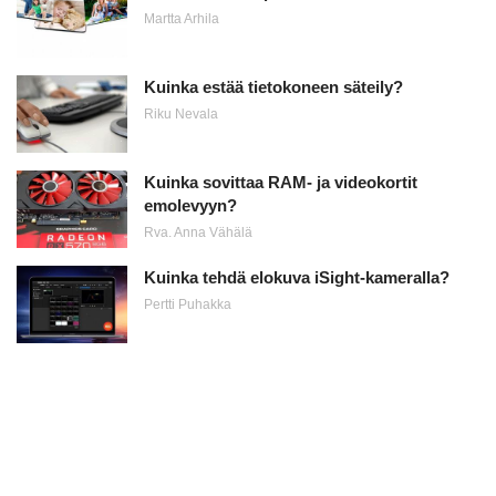
Martta Arhila
Kuinka estää tietokoneen säteily?
Riku Nevala
Kuinka sovittaa RAM- ja videokortit
emolevyyn?
Rva. Anna Vähälä
Kuinka tehdä elokuva iSight-kameralla?
Pertti Puhakka