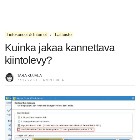
Tietokoneet & Internet
Laitteisto
Kuinka jakaa kannettava
kiintolevy?
TARA KUJALA
7 SYYS 2021
•
4 MIN LUKEA