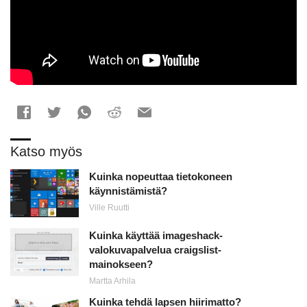
Katso myös
Kuinka nopeuttaa tietokoneen
käynnistämistä?
Ville Ruutti
Kuinka käyttää imageshack-
valokuvapalvelua craigslist-
mainokseen?
Martta Arhila
Kuinka tehdä lapsen hiirimatto?