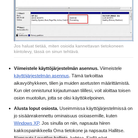
Jos haluat tietää, miten osioida kannettavan tietokoneen
kiintolevy, tässä on sinun tehtävä.
Viimeistele käyttöjärjestelmän asennus.
Viimeistele
käyttöjärjestelmän asennus
. Tämä tarkoittaa
aikavyöhykkeen, tilien ja muiden asetusten määrittämistä.
Kun olet onnistunut kirjautumaan tilillesi, voit aloittaa toisen
osion muotoilun, jotta se olisi käyttökelpoinen.
Alusta loput osiosta.
Useimmissa käyttöjärjestelmissä on
jo sisäänrakennettu ominaisuus osioasemille, kuten
Windows XP
. Jos sinulla on niin, napsauta hiiren
kakkospainikkeella Oma tietokone ja napsauta Hallitse.
Napsauta Levytilan hallinta
-kohtaa. Siellä näet