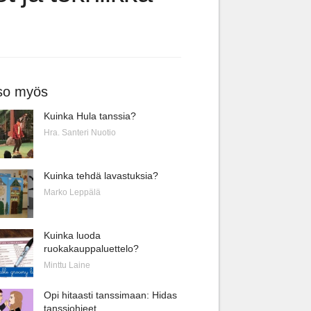
so myös
Kuinka Hula tanssia?
Hra. Santeri Nuotio
Kuinka tehdä lavastuksia?
Marko Leppälä
Kuinka luoda
ruokakauppaluettelo?
Minttu Laine
Opi hitaasti tanssimaan: Hidas
tanssiohjeet