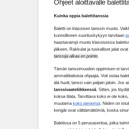
Ohjeet aloittavalle balettita
Kuinka oppia balettitanssia
Baletti on klassisen tanssin muoto. Vaikka 
kunnolliseen suorituskykyyn tarvitaan
p
haastavampi muoto klassisessa baletissa,
jälkeen. Rakkulat ja tuskalliset jalat ovat
tanssija alkaa en pointe
.
Tämän tanssimuodon oppimisen ei tarvits
ammattitaitoisia ohjaajia. Voit ostaa balet
älä huoli; tanssi vain paljain jaloin. Jos 
tanssivaateliikkeessä
. Sitten, jos löy
kokoa tilata. Tarvittava koko ei ole koko,
muutama
koko pienempi
. Niiden on istu
kengät ovat välttämättömiä, koska sinun
Baletissa on 5 perusasentoa, jotka toim