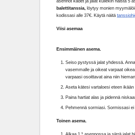
asennot kädet ja jalat kullekin näistä 5 
balettitanssia,
löytyy monien myymälöide
kodissasi alle 37€. Käytä näitä
tanssiohj
Viisi asemaa
Ensimmäinen asema.
Seiso pystyssä jalat yhdessä. Ann
vasemmalle ja oikeat varpaat oikeal
varpaasi osoittavat aina niin hiema
Aseta kätesi vartaloesi eteen ikään k
Paina hartiat alas ja pidennä niskaa
Pehmennä sormiasi. Sormissasi ei sa
Toinen asema.
s
Alkaa 1
asennossa ja siirrä jalat h