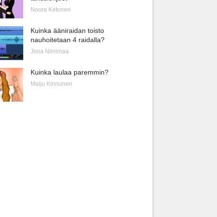
Noora Ketonen
Kuinka ääniraidan toisto
nauhoitetaan 4 raidalla?
Jooa Niinimaa
Kuinka laulaa paremmin?
Maiju Kinnunen