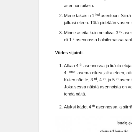
asennon oikein.
kpl
Mene takaisin 1
asentoon. Siirrä 
jalkasi eteen. Tätä pidetään vas
rd
Minne aseita kuin ne olivat 3
asenn
s
oli 1
asennossa halailemassa rant
Viides sijainti.
th
Alkaa 4
asennossa ja liu'uta etujal
: nnen
4
asema oikea jalka eteen, oi
rd
th
th
Kuten näette, 3
, 4
, ja 5
asemis
Jokaisessa näistä asennoista on va
tehdä näitä.
th
Aluksi kädet 4
asennossa ja siirrä 