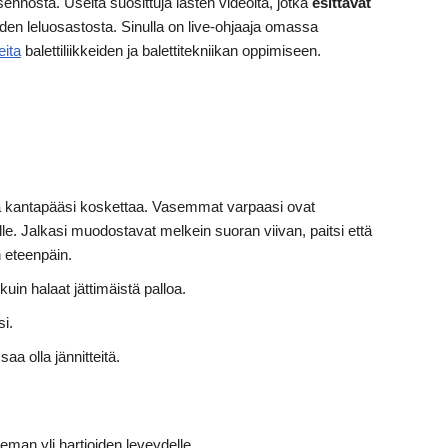
asennosta. Useita suosittuja lasten videoita, jotka
esittävät
n leluosastosta. Sinulla on live-ohjaaja omassa
eita
balettiliikkeiden ja balettitekniikan oppimiseen.
a kantapääsi koskettaa. Vasemmat varpaasi ovat
le. Jalkasi muodostavat melkein suoran viivan, paitsi että
n eteenpäin.
uin halaat jättimäistä palloa.
si.
a olla jännitteitä.
ieman yli hartioiden leveydelle.