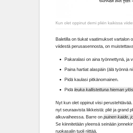
Kun olet oppinut demi plién kaikissa viide
Baletilla on tiukat vaatimukset vartalo
viidestä perusasennosta, on muistettava 
Pakaralasi on aina työnnettynä, ja v
Paina hartiat alaspäin (älä työnnä ni
Pidä kaulasi pitkänomainen.
Pidä
leuka kallistettuna hieman ylö
Nyt kun olet oppinut viisi perustehtävää.
nyt seuraavista liikkeistä: plié ja grand p
alkuvaiheessa. Barre on
puinen kaide, jo
Se kiinnitetään yleensä seinään jonnekin
ruokasalin tuoli riittää.