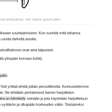
ssä tehtävässä, olet valmis grand pliés.
n oikeaan suuntaamiseen. Kun suoritat mitä tahansa
useita tärkeitä asioita.
atsalihaksesi ovat aina taipuneet.
itä ylöspäin korviasi kohti).
späin
.
 Voit yrittää tehdä joitain perusliikkeitä. Keskustelemme
lié. Ne tehdään perinteisesti barren harjoittelun
ka on kiinnitetty
seinään ja jota käytetään harjoitteluun.
 vyötärön ja olkapään korkeuden väliin. Toistaiseksi