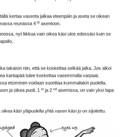
tällä kertaa vasenta jalkaa eteenpäin ja aseta se oikean
th
emmassa reunassa 4
asentoon.
ossa, nyt liikkua vain oikea käsi ulos edessäsi kuin se
apallo.
ka takaisin niin, että se koskettaa selkää jalka. Jos alkoi
kea kantapää tulee koskettaa vasemmalla varpaat.
sa etsiminen voidaan suorittaa kummallakin puolella.
st
nd
sen ja oikea puoli. 1
ja 2
asemissa, on vain yksi tapa
oikea käsi yläpuolella yhtä vasen käsi jo on sijoitettu.