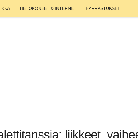
IKKA
TIETOKONEET & INTERNET
HARRASTUKSET
ettitanssia: liikkeet, vaihee