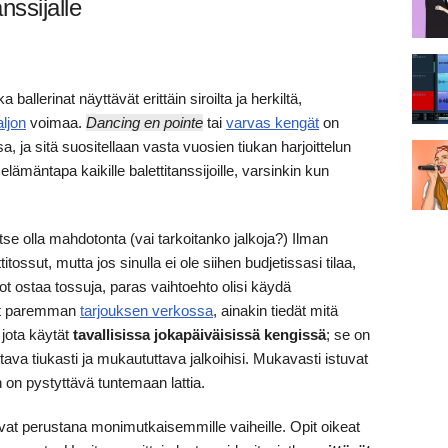
nssijalle
ballerinat näyttävät erittäin siroilta ja herkiltä,
aljon
voimaa.
Dancing en pointe
tai
varvas kengät
on
 ja sitä suositellaan vasta vuosien tiukan harjoittelun
 elämäntapa kaikille balettitanssijoille, varsinkin kun
e olla mahdotonta (vai tarkoitanko jalkoja?) Ilman
titossut, mutta jos sinulla ei ole siihen budjetissasi tilaa,
aiot ostaa tossuja, paras vaihtoehto olisi käydä
dät paremman
tarjouksen verkossa
, ainakin tiedät mitä
 jota käytät
tavallisissa jokapäiväisissä kengissä
; se on
ttava tiukasti ja mukaututtava jalkoihisi. Mukavasti istuvat
 on pystyttävä tuntemaan lattia.
ivat perustana monimutkaisemmille vaiheille. Opit oikeat