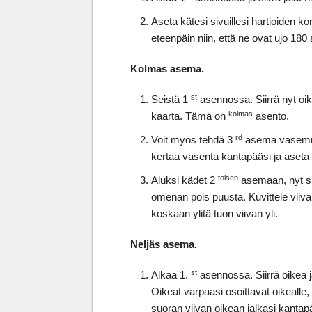
Aseta kätesi sivuillesi hartioiden k
eteenpäin niin, että ne ovat ujo 18
Kolmas asema.
st
Seistä 1
asennossa. Siirrä nyt oi
kolmas
kaarta. Tämä on
asento.
rd
Voit myös tehdä 3
asema vasemmal
kertaa vasenta kantapääsi ja aseta 
toisen
Aluksi kädet 2
asemaan, nyt sii
omenan pois puusta. Kuvittele viiva
koskaan ylitä tuon viivan yli.
Neljäs asema.
st
Alkaa 1.
asennossa. Siirrä oikea ja
Oikeat varpaasi osoittavat oikealle,
suoran viivan oikean jalkasi kantap