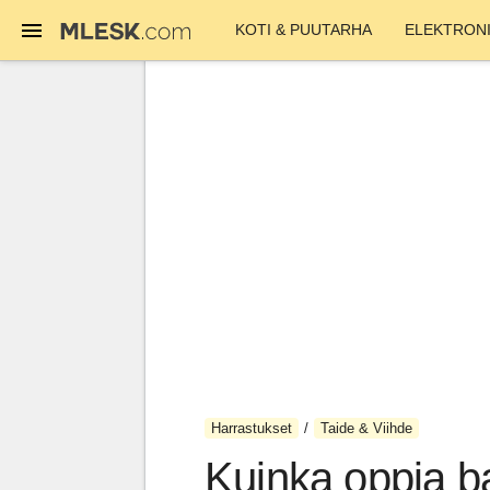
KOTI & PUUTARHA
ELEKTRONI
Harrastukset
Taide & Viihde
Kuinka oppia bal