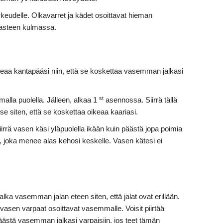
orkeudelle. Olkavarret ja kädet osoittavat hieman
0 asteen kulmassa.
keaa kantapääsi niin, että se koskettaa vasemman jalkasi
st
la puolella. Jälleen, alkaa 1
asennossa. Siirrä tällä
se siten, että se koskettaa oikeaa kaariasi.
rrä vasen käsi yläpuolella ikään kuin päästä jopa poimia
, joka menee alas kehosi keskelle. Vasen kätesi ei
lka vasemman jalan eteen siten, että jalat ovat erillään.
 vasen varpaat osoittavat vasemmalle. Voisit piirtää
äästä vasemman jalkasi varpaisiin, jos teet tämän