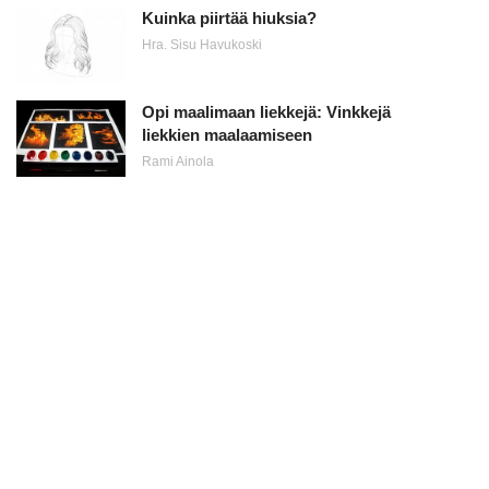
Kuinka piirtää hiuksia?
Hra. Sisu Havukoski
Opi maalimaan liekkejä: Vinkkejä
liekkien maalaamiseen
Rami Ainola