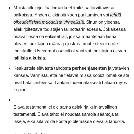
Muista allekirjoittaa lomakkeet kaikissa tarvittavissa
paikoissa. Yhden allekirjoituksen puuttuminen voi
tehdä
oikeudellisista muodoista virheellisiä
. Sinun on yleensä
allekirjoitettava todistajien tai notaarin edessä. Jokaisessa
osavaltiossa on erilaiset lait, joissa määritetään läsnä
olevien todistajien määrä ja joskus muut kriteerit näille
todistajille. Useimmat osavaltiot vaativat todistajien olevan
laillisia aikuisia
.
Keskustele elävästä tahdosta
perheenjäsenten
ja ystävien
kanssa. Varmista, että he tietävät missä kopiot lomakkeista
ovat hätätilanteessa. Lääkäri todennäköisesti haluaa myös
kopion.
Elävä testamentti ei ole sama asiakirja kuin tavallinen
testamentti. Elävä tahto ei noudata samoja sääntöjä tai
lakeja, eikä sitä voida koota jo olemassa olevalla tahdolla.