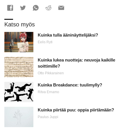
Katso myös
Kuinka tulla ääninäyttelijäksi?
Eelis Ryti
Kuinka lukea nuotteja: neuvoja kaikille
soittimille?
Otto Pikkarainen
Kuinka Breakdance: tuulimylly?
Ritva Ernamo
Kuinka piirtää puu: oppia piirtämään?
Paulus Juppi