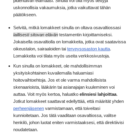
pidentävän elämääsi. Sinulla voi olla myös tiettyjä
uskonnollisia vakaumuksia, jotka vaikuttavat tähän
päätökseen.
Selvitä, mitkä lomakkeet sinulla on oltava osavaltiossasi
laillisesti sitovan elävän
testamentin kirjoittamiseksi.
Jokaisella osavaltiolla on lomakkeita, jotka ovat saatavissa
oikeustalon, sairaaloiden tai
terveysosaston kautta
.
Lomakkeita voi tilata myös useita verkkosivustoja.
Kun sinulla on lomakkeet, ole mahdollisimman
yksityiskohtainen kuvailemalla haluamiasi
hoitovaihtoehtoja. Jos et ole varma mahdollisista
skenaarioista, lääkärin tai asianajajan kuuleminen voi
auttaa. Voit myös kertoa, haluatko
elinsiesi lahjoittaa
.
Jotkut lomakkeet saattavat edellyttää, että määrität yhden
perheenjäsenen
varmistamaan, että toiveitasi
kunnioitetaan. Jos tätä vaaditaan osavaltiossa, valitse
henkilö, johon luotat eniten varmistaaksesi, että direktiivisi
noudatetaan.