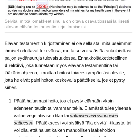
Selvitä, mitkä lomakkeet sinulla on oltava osavaltiossasi laillisesti
sitovan elävän testamentin kirjoittamiseksi.
Elävän testamentin kirjoittaminen ei ole sellaista, mitä useimmat
ihmiset odottavat tekevänsä, mutta se voi säästää sukulaisiltasi
paljon sydänsuruja tulevaisuudessa. Ennakkolääketieteellinen
direktiivi
, joka tunnetaan myös elävänä testamenttina tai
lääkärin ohjeena, ilmoittaa hoitosi toiveesi ympärilläsi oleville,
jotta he eivät paini hoitoa koskevalla päätöksellä, jos et pysty
siihen.
Päätä haluamasi hoito, jos et pysty elämään yksin
edenneen taudin tai vamman takia. Elämästä tulee yleensä
väline vegetatiivisen tilan tai
vakavien aivovaurioiden
sattuessa
. Päätökseesi voi sisältyä "älä elvytä" -tilausta, tai
voi olla, että haluat kaiken mahdollisen lääkehoidon