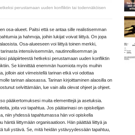
etkeksi perustamaan uuden konfliktin tai todennäköisen
en osa-alueet. Paitsi että se antaa sille realistisemman
htumia ja hahmoja, joihin lukijat voivat liittyä. On jopa
alaosista. Osa-alueeseen voi liittyä toinen merkki,
e tarinasta intensiivisemmän, nautinnollisemman ja
si pääpiirteestä hetkeksi perustamaan uuden konfliktin
liktiin. Se kiinnittää enemmän huomiota myös muihin
 jolloin aiot viimeistellä tarinan etkä voi odottaa
molle tarinan alaosassa. Tarinan kirjoittaminen alaosilla on
ostunut selvittämään, lue vain alla olevat ohjeet ja ohjeet.
so pääkertomuksesi muita elementtejä ja asetuksia.
teita, joita voi tapahtua. Jos päätarinasi on opiskelijan
a, niin yhdessä tapahtumassa hän voi opiskella
u häntä liittymään organisaatioon. Hän päättää liittyä ja
ä tuli ystävä. Se, mitä heidän ystävyydessään tapahtuu,