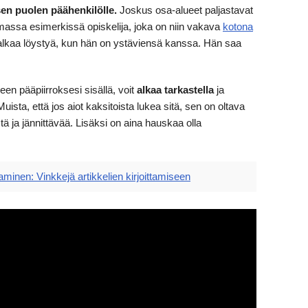
sen puolen päähenkilölle.
Joskus osa-alueet paljastavat
amassa esimerkissä opiskelija, joka on niin vakava
kotona
lkaa löystyä, kun hän on ystäviensä kanssa. Hän saa
en pääpiirroksesi sisällä, voit
alkaa tarkastella
ja
 Muista, että jos aiot kaksitoista lukea sitä, sen on oltava
istä ja jännittävää. Lisäksi on aina hauskaa olla
ttaminen: Vinkkejä artikkelien kirjoittamiseen