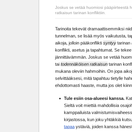
Joskus se vetää huomiosi pääpiirteestä h
ratkaisun tarinan konfliktiin.
Tarinoita tekevät dramaattisemmiksi niid
tunnelman, se lisää myös vaikutusta, tapa
aikoja, jolloin pääkonflikti
syntyy
tarinan 
konflikti, asetus ja tapahtumat. Se teke
jännittävämmän. Joskus se vetää huomio
tai
todennäköisen ratkaisun
tarinan konf
mukana oleviin hahmoihin. On jopa aikoja,
selvittääksesi, mitä tapahtuu tietylle hah
ehdottomasti haaste, mutta jos olet kiinn
Tule esiin osa-alueesi kanssa.
Kat
Sieltä voit miettiä mahdollisia osajoh
kamppailuista valmistumisvaiheess
kirjastossa, kun joku yhtäkkiä kutsu
tapaa
ystäviä, joiden kanssa hänest