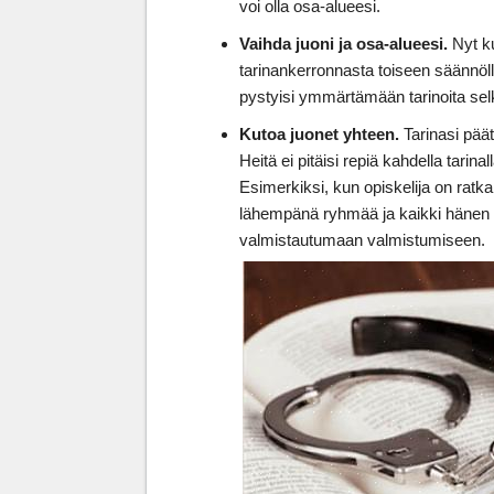
voi olla osa-alueesi.
Vaihda juoni ja osa-alueesi.
Nyt 
tarinankerronnasta toiseen säännöllis
pystyisi ymmärtämään tarinoita se
Kutoa juonet yhteen.
Tarinasi päät
Heitä ei pitäisi repiä kahdella tarin
Esimerkiksi, kun opiskelija on ratk
lähempänä ryhmää ja kaikki hänen
valmistautumaan valmistumiseen.