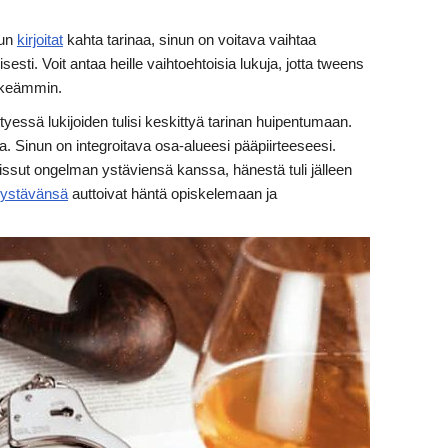
kun
kirjoitat
kahta tarinaa, sinun on voitava vaihtaa
esti. Voit antaa heille vaihtoehtoisia lukuja, jotta tweens
lkeämmin.
tyessä lukijoiden tulisi keskittyä tarinan huipentumaan.
alla. Sinun on integroitava osa-alueesi pääpiirteeseesi.
aissut ongelman ystäviensä kanssa, hänestä tuli jälleen
ystävänsä
auttoivat häntä opiskelemaan ja