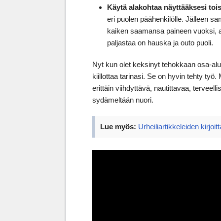
Käytä alakohtaa näyttääksesi toi
eri puolen päähenkilölle. Jälleen s
kaiken saamansa paineen vuoksi, a
paljastaa on hauska ja outo puoli.
Nyt kun olet keksinyt tehokkaan osa-alue
kiillottaa tarinasi. Se on hyvin tehty työ.
erittäin viihdyttävä, nautittavaa, terveell
sydämeltään nuori.
Lue myös:
Urheiliartikkeleiden kirjoi