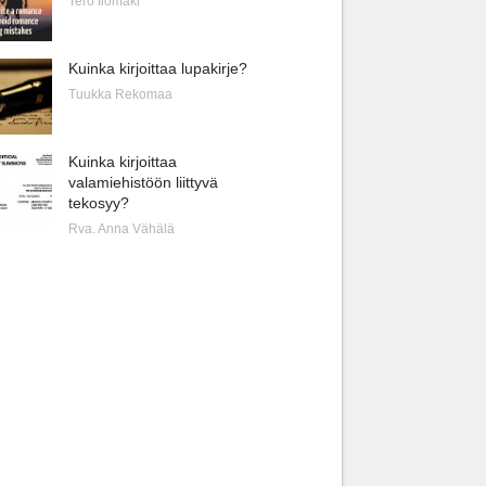
Tero Ilomäki
Kuinka kirjoittaa lupakirje?
Tuukka Rekomaa
Kuinka kirjoittaa
valamiehistöön liittyvä
tekosyy?
Rva. Anna Vähälä