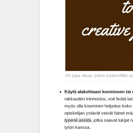
On jopa aikoja, jolloin pääkonflikti s
Käytä alakohtaasi koomiseen tai r
rakkauden kiinnostus, voit lisätä ta
myös olla koominen helpotus koko 
opiskelijan ystävät veivät hänet er
typeriä asioita
, jotka saavat lukija
tytön kanssa.