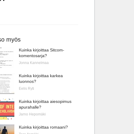
so myös
Kuinka kirjoittaa Sitcom-
komentosarja?
Jonna Kannelmaa
Kuinka kirjoittaa karkea
luonnos?
Eelis Ryti
Kuinka kirjoittaa aiesopimus
apurahalle?
Jarno Hepomäki
Kuinka kirjoittaa romaani?