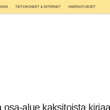
IKKA
TIETOKONEET & INTERNET
HARRASTUKSET
a osa-alue kaksitoista kirja