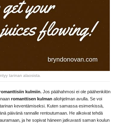
yntyy tarinan alaosista.
omanttisiin kulmiin.
Jos päähahmosi ei ole päähenkilön
rinaan
romanttisen kulman
aliohjelman avulla. Se voi
tarinan keventämiseksi. Kuten samassa esimerkissä,
äänä päivänä rannalle rentoutumaan. He alkoivat tehdä
t nauramaan, ja he sopivat häneen jatkuvasti saman koulun