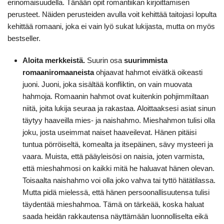
erinomaisuudella. Tänään opit romantiikan kirjoittamisen
perusteet. Näiden perusteiden avulla voit kehittää taitojasi lopulta
kehittää romaani, joka ei vain lyö sukat lukijasta, mutta on myös
bestseller.
Aloita merkkeistä.
Suurin osa
suurimmista
romaaniromaaneista
ohjaavat hahmot eivätkä oikeasti
juoni. Juoni, joka sisältää konfliktin, on vain muovata
hahmoja. Romaanin hahmot ovat kuitenkin pohjimmiltaan
niitä, joita lukija seuraa ja rakastaa. Aloittaaksesi asiat sinun
täytyy haaveilla mies- ja naishahmo. Mieshahmon tulisi olla
joku, josta useimmat naiset haaveilevat. Hänen pitäisi
tuntua pörröiseltä, komealta ja itsepäinen, sävy mysteeri ja
vaara. Muista, että pääyleisösi on naisia, joten varmista,
että mieshahmosi on kaikki mitä he haluavat hänen olevan.
Toisaalta naishahmo voi olla joko vahva tai tyttö hätätilassa.
Mutta pidä mielessä, että hänen persoonallisuutensa tulisi
täydentää mieshahmoa. Tämä on tärkeää, koska haluat
saada heidän rakkautensa näyttämään luonnolliselta eikä