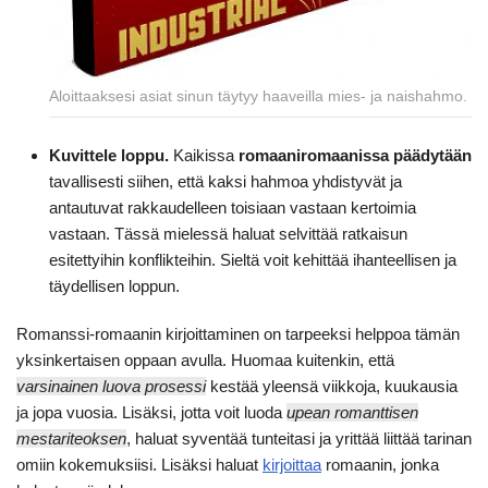
Aloittaaksesi asiat sinun täytyy haaveilla mies- ja naishahmo.
Kuvittele loppu.
Kaikissa
romaaniromaanissa päädytään
tavallisesti siihen, että kaksi hahmoa yhdistyvät ja
antautuvat rakkaudelleen toisiaan vastaan kertoimia
vastaan. Tässä mielessä haluat selvittää ratkaisun
esitettyihin konflikteihin. Sieltä voit kehittää ihanteellisen ja
täydellisen loppun.
Romanssi-romaanin kirjoittaminen on tarpeeksi helppoa tämän
yksinkertaisen oppaan avulla. Huomaa kuitenkin, että
varsinainen luova prosessi
kestää yleensä viikkoja, kuukausia
ja jopa vuosia. Lisäksi, jotta voit luoda
upean romanttisen
mestariteoksen
, haluat syventää tunteitasi ja yrittää liittää tarinan
omiin kokemuksiisi. Lisäksi haluat
kirjoittaa
romaanin, jonka