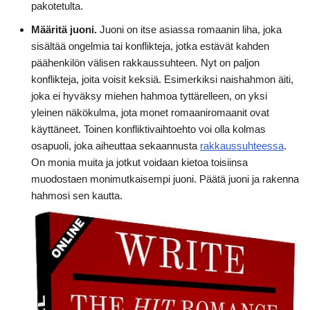
pakotetulta.
Määritä juoni.
Juoni on itse asiassa romaanin liha, joka
sisältää ongelmia tai konflikteja, jotka estävät kahden
päähenkilön välisen rakkaussuhteen. Nyt on paljon
konflikteja, joita voisit keksiä. Esimerkiksi naishahmon äiti,
joka ei hyväksy miehen hahmoa tyttärelleen, on yksi
yleinen näkökulma, jota monet romaaniromaanit ovat
käyttäneet. Toinen konfliktivaihtoehto voi olla kolmas
osapuoli, joka aiheuttaa sekaannusta
rakkaussuhteessa
.
On monia muita ja jotkut voidaan kietoa toisiinsa
muodostaen monimutkaisempi juoni. Päätä juoni ja rakenna
hahmosi sen kautta.