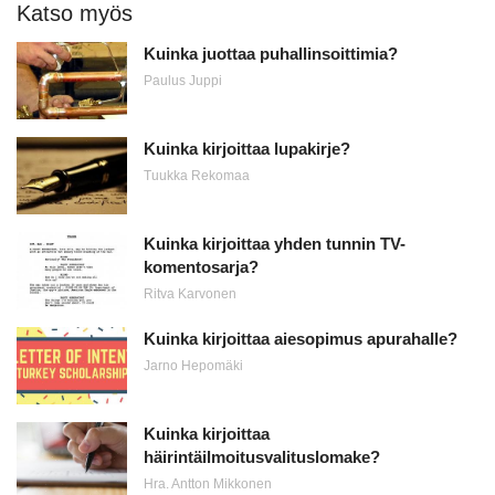
Katso myös
Kuinka juottaa puhallinsoittimia?
Paulus Juppi
Kuinka kirjoittaa lupakirje?
Tuukka Rekomaa
Kuinka kirjoittaa yhden tunnin TV-
komentosarja?
Ritva Karvonen
Kuinka kirjoittaa aiesopimus apurahalle?
Jarno Hepomäki
Kuinka kirjoittaa
häirintäilmoitusvalituslomake?
Hra. Antton Mikkonen