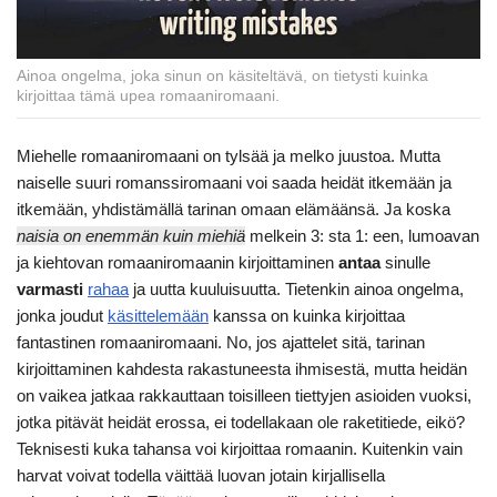
Ainoa ongelma, joka sinun on käsiteltävä, on tietysti kuinka
kirjoittaa tämä upea romaaniromaani.
Miehelle romaaniromaani on tylsää ja melko juustoa. Mutta
naiselle suuri romanssiromaani voi saada heidät itkemään ja
itkemään, yhdistämällä tarinan omaan elämäänsä. Ja koska
naisia on enemmän kuin miehiä
melkein 3: sta 1: een, lumoavan
ja kiehtovan romaaniromaanin kirjoittaminen
antaa
sinulle
varmasti
rahaa
ja uutta kuuluisuutta. Tietenkin ainoa ongelma,
jonka joudut
käsittelemään
kanssa on kuinka kirjoittaa
fantastinen romaaniromaani. No, jos ajattelet sitä, tarinan
kirjoittaminen kahdesta rakastuneesta ihmisestä, mutta heidän
on vaikea jatkaa rakkauttaan toisilleen tiettyjen asioiden vuoksi,
jotka pitävät heidät erossa, ei todellakaan ole raketitiede, eikö?
Teknisesti kuka tahansa voi kirjoittaa romaanin. Kuitenkin vain
harvat voivat todella väittää luovan jotain kirjallisella