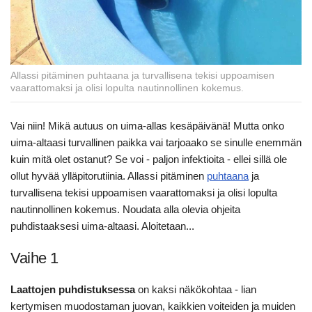
Allassi pitäminen puhtaana ja turvallisena tekisi uppoamisen
vaarattomaksi ja olisi lopulta nautinnollinen kokemus.
Vai niin! Mikä autuus on uima-allas kesäpäivänä! Mutta onko
uima-altaasi turvallinen paikka vai tarjoaako se sinulle enemmän
kuin mitä olet ostanut? Se voi - paljon infektioita - ellei sillä ole
ollut hyvää ylläpitorutiinia. Allassi pitäminen
puhtaana
ja
turvallisena tekisi uppoamisen vaarattomaksi ja olisi lopulta
nautinnollinen kokemus. Noudata alla olevia ohjeita
puhdistaaksesi uima-altaasi. Aloitetaan...
Vaihe 1
Laattojen puhdistuksessa
on kaksi näkökohtaa - lian
kertymisen muodostaman juovan, kaikkien voiteiden ja muiden