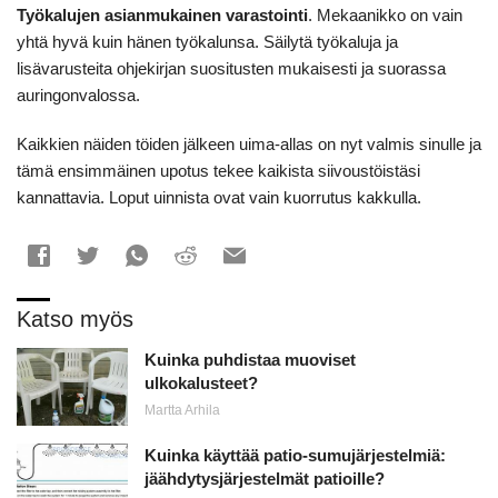
Työkalujen asianmukainen varastointi
. Mekaanikko on vain
yhtä hyvä kuin hänen työkalunsa. Säilytä työkaluja ja
lisävarusteita ohjekirjan suositusten mukaisesti ja suorassa
auringonvalossa.
Kaikkien näiden töiden jälkeen uima-allas on nyt valmis sinulle ja
tämä ensimmäinen upotus tekee kaikista siivoustöistäsi
kannattavia. Loput uinnista ovat vain kuorrutus kakkulla.
Katso myös
Kuinka puhdistaa muoviset
ulkokalusteet?
Martta Arhila
Kuinka käyttää patio-sumujärjestelmiä:
jäähdytysjärjestelmät patioille?