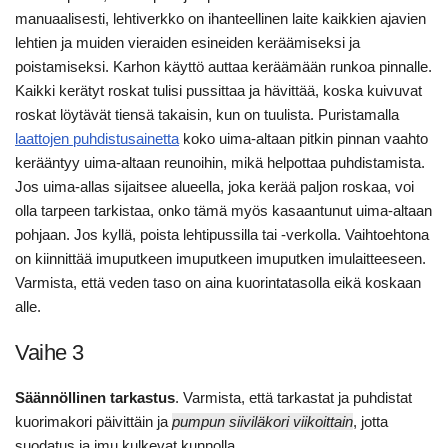
manuaalisesti, lehtiverkko on ihanteellinen laite kaikkien ajavien
lehtien ja muiden vieraiden esineiden keräämiseksi ja
poistamiseksi. Karhon käyttö auttaa keräämään runkoa pinnalle.
Kaikki kerätyt roskat tulisi pussittaa ja hävittää, koska kuivuvat
roskat löytävät tiensä takaisin, kun on tuulista. Puristamalla
laattojen puhdistusainetta
koko uima-altaan pitkin pinnan vaahto
kerääntyy uima-altaan reunoihin, mikä helpottaa puhdistamista.
Jos uima-allas sijaitsee alueella, joka kerää paljon roskaa, voi
olla tarpeen tarkistaa, onko tämä myös kasaantunut uima-altaan
pohjaan. Jos kyllä, poista lehtipussilla tai -verkolla. Vaihtoehtona
on kiinnittää imuputkeen imuputkeen imuputken imulaitteeseen.
Varmista, että veden taso on aina kuorintatasolla eikä koskaan
alle.
Vaihe 3
Säännöllinen tarkastus
. Varmista, että tarkastat ja puhdistat
kuorimakori päivittäin ja
pumpun siiviläkori viikoittain
, jotta
suodatus ja imu kulkevat kunnolla.