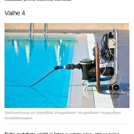
Vaihe 4
Vaihtoehtona on kiinnittää imuputkeen imuputkeen imuputken
imulaitteeseen.