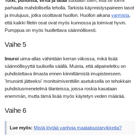
Tutki, puhdista, viritä ja lataa
suodatin siten, että se toimii
parhaalla mahdollisella teholla. Tarkista käynnistyspaineen tasot
ja imulujuus, jotka osoittavat huollon. Huollon aikana
varmista
,
että kaikki filetin osat ovat myös kunnossa ja toimivat hyvin.
Pumppua on myös huollettava säännöllisesti.
Vaihe 5
Imuroi
uima-allas vähintään kerran viikossa, mikä lisää
säännöllisyyttä tuulisella säällä. Muista, että alipaineletku on
puhdistettava ilmasta ennen kiinnittämistä imupisteeseen.
'Imurointi jätteeksi' monitoimiventtiilin asetuksella on tehokkain
puhdistusmenetelmä tilanteissa, joissa roskia kasataan
enemmän, mutta tämä lisää myös käytetyn veden määrää.
Vaihe 6
Lue myös:
Mistä löytää vanhoja maataloustarvikkeita?