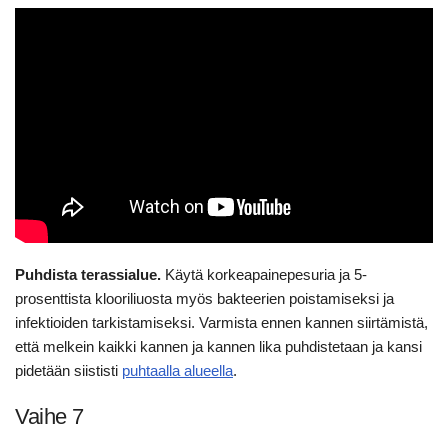
Puhdista terassialue.
Käytä korkeapainepesuria ja 5-
prosenttista klooriliuosta myös bakteerien poistamiseksi ja
infektioiden tarkistamiseksi. Varmista ennen kannen siirtämistä,
että melkein kaikki kannen ja kannen lika puhdistetaan ja kansi
pidetään siististi
puhtaalla alueella
.
Vaihe 7