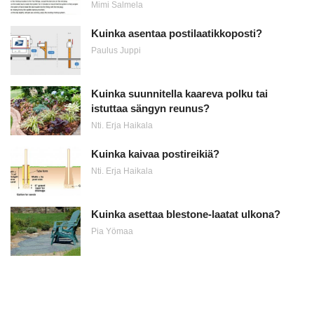
Mimi Salmela
Kuinka asentaa postilaatikkoposti?
Paulus Juppi
Kuinka suunnitella kaareva polku tai
istuttaa sängyn reunus?
Nti. Erja Haikala
Kuinka kaivaa postireikiä?
Nti. Erja Haikala
Kuinka asettaa blestone-laatat ulkona?
Pia Yömaa