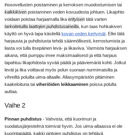
ihosovellusten poistaminen ja kerroksen muodostumisen tai
kalkkikiven
poistaminen veden kovuudesta johtuen. Likajohto
voidaan poistaa harjaamalla lika
erityisen
tätä varten
tarkoitetuilla laattojen puhdistusaineilla
, kun taas hohkakiven
käyttö on hyvä tapa käsitellä
kovan veden kertymät
. Ellei tätä
harjausta ja puhdistusta tehdä säännöllisesti, kerrostumista ja
liasta voi tulla itsepäinen levä- ja likaviiva. Varmista harjauksen
aikana, että pumppu imee maksimaalisesti ja että harjaus
tapahtuu likajohdosta syvää päätä ja pääviemäriä kohti. Jotkut
levät ja lika voittavat myös polun suoraan nurmimaisilta ja
vihreiltä poluilta uima-altaalle. Allasympäristön pitäminen
kaakeloituna tai
viheriöiden leikkaaminen
poissa polulta
auttaa.
Vaihe 2
Pinnan puhdistus
- Vahvista, että kuorimuri ja
suodatusjärjestelmä toimivat hyvin. Jos uima-altaassa ei ole
kuorintapäätä, kaikki pintojen puhdistus on tehtävä