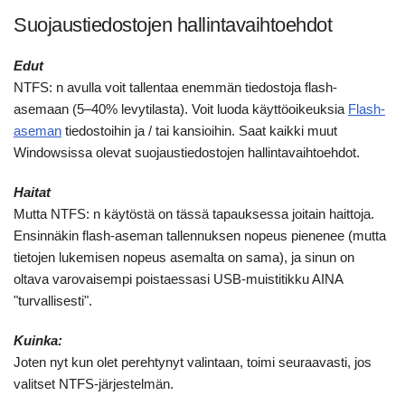
Suojaustiedostojen hallintavaihtoehdot
Edut
NTFS: n avulla voit tallentaa enemmän tiedostoja flash-
asemaan (5–40% levytilasta). Voit luoda käyttöoikeuksia
Flash-
aseman
tiedostoihin ja / tai kansioihin. Saat kaikki muut
Windowsissa olevat suojaustiedostojen hallintavaihtoehdot.
Haitat
Mutta NTFS: n käytöstä on tässä tapauksessa joitain haittoja.
Ensinnäkin flash-aseman tallennuksen nopeus pienenee (mutta
tietojen lukemisen nopeus asemalta on sama), ja sinun on
oltava varovaisempi poistaessasi USB-muistitikku AINA
"turvallisesti".
Kuinka:
Joten nyt kun olet perehtynyt valintaan, toimi seuraavasti, jos
valitset NTFS-järjestelmän.