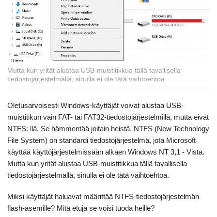
Mutta kun yrität alustaa USB-muistitikkua tällä tavallisella
tiedostojärjestelmällä, sinulla ei ole tätä vaihtoehtoa.
Oletusarvoisesti Windows-käyttäjät voivat alustaa USB-
muistitikun vain FAT- tai FAT32-tiedostojärjestelmillä, mutta eivät
NTFS: llä. Se hämmentää joitain heistä. NTFS (New Technology
File System) on standardi tiedostojärjestelmä, jota Microsoft
käyttää käyttöjärjestelmissään alkaen Windows NT 3,1 - Vista.
Mutta kun yrität alustaa USB-muistitikkua tällä tavallisella
tiedostojärjestelmällä, sinulla ei ole tätä vaihtoehtoa.
Miksi käyttäjät haluavat määrittää NTFS-tiedostojärjestelmän
flash-asemille? Mitä etuja se voisi tuoda heille?