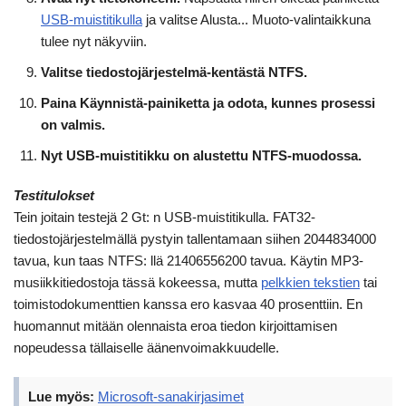
USB-muistitikulla
ja valitse Alusta... Muoto-valintaikkuna
tulee nyt näkyviin.
Valitse tiedostojärjestelmä-kentästä NTFS.
Paina Käynnistä-painiketta ja odota, kunnes prosessi
on valmis.
Nyt USB-muistitikku on alustettu NTFS-muodossa.
Testitulokset
Tein joitain testejä 2 Gt: n USB-muistitikulla. FAT32-
tiedostojärjestelmällä pystyin tallentamaan siihen 2044834000
tavua, kun taas NTFS: llä 21406556200 tavua. Käytin MP3-
musiikkitiedostoja tässä kokeessa, mutta
pelkkien tekstien
tai
toimistodokumenttien kanssa ero kasvaa 40 prosenttiin. En
huomannut mitään olennaista eroa tiedon kirjoittamisen
nopeudessa tällaiselle äänenvoimakkuudelle.
Lue myös:
Microsoft-sanakirjasimet