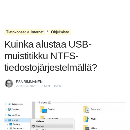
Tietokoneet & Internet
Ohjelmisto
Kuinka alustaa USB-
muistitikku NTFS-
tiedostojärjestelmällä?
ESA RIMMANEN
22 KESÄ 2023
•
3 MIN LUKEA