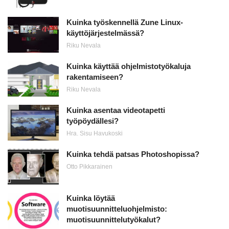
Kuinka työskennellä Zune Linux-
käyttöjärjestelmässä?
Riku Nevala
Kuinka käyttää ohjelmistotyökaluja
rakentamiseen?
Riku Nevala
Kuinka asentaa videotapetti
työpöydällesi?
Hra. Sisu Havukoski
Kuinka tehdä patsas Photoshopissa?
Otto Pikkarainen
Kuinka löytää
muotisuunnitteluohjelmisto:
muotisuunnittelutyökalut?