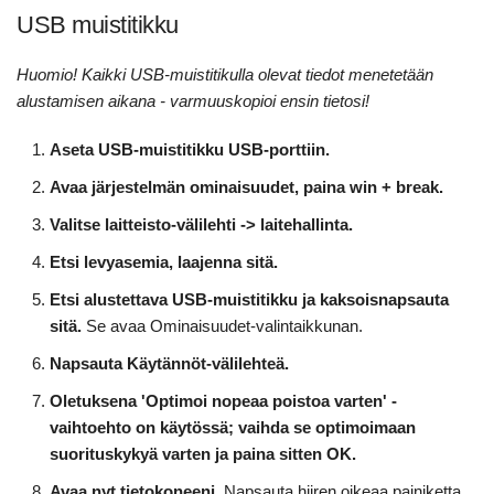
USB muistitikku
Huomio! Kaikki USB-muistitikulla olevat tiedot menetetään
alustamisen aikana - varmuuskopioi ensin tietosi!
Aseta USB-muistitikku USB-porttiin.
Avaa järjestelmän ominaisuudet, paina win + break.
Valitse laitteisto-välilehti -> laitehallinta.
Etsi levyasemia, laajenna sitä.
Etsi alustettava USB-muistitikku ja kaksoisnapsauta
sitä.
Se avaa Ominaisuudet-valintaikkunan.
Napsauta Käytännöt-välilehteä.
Oletuksena 'Optimoi nopeaa poistoa varten' -
vaihtoehto on käytössä; vaihda se optimoimaan
suorituskykyä varten ja paina sitten OK.
Avaa nyt tietokoneeni.
Napsauta hiiren oikeaa painiketta