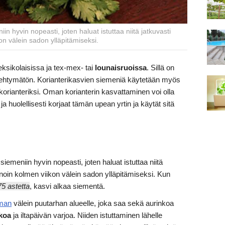
iin hyvin nopeasti, joten haluat istuttaa niitä jatkuvasti
n välein sadon ylläpitämiseksi.
 meksikolaisissa ja tex-mex- tai
lounaisruoissa
. Sillä on
rehtymätön. Korianterikasvien siemeniä käytetään myös
korianteriksi. Oman korianterin kasvattaminen voi olla
 huolellisesti korjaat tämän upean yrtin ja käytät sitä
 siemeniin hyvin nopeasti, joten haluat istuttaa niitä
noin kolmen viikon välein sadon ylläpitämiseksi. Kun
75 astetta
, kasvi alkaa siementä.
man
välein puutarhan alueelle, joka saa sekä aurinkoa
koa
ja iltapäivän varjoa. Niiden istuttaminen lähelle