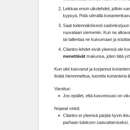
Leikkaa ensin ulkolehdet, jolloin v
kypsyä. Pidä silmällä korianterikas
Saat todennäköisesti sadonkorjuun l
ruuvataan siemeniin. Kun ne alkava
tai tallentaa ne kuivumaan ja istut
Cilantro-lehdet eivät yleensä ole kov
menettävät
makunsa, joten tätä yrt
Kun olet kasvanut ja korjannut korianter
lisätä hienonnettua, tuoretta korianteria
k
Varoitus:
Jos epäilet, että kasveissasi on vikoj
Nopeat vinkit:
Cilantro ei yleensä pärjää hyvin ikk
parhaan tuloksen saavuttamiseksi.