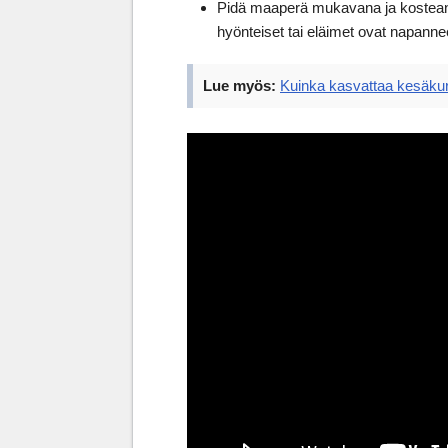
Pidä maaperä mukavana ja kosteana j
hyönteiset tai eläimet ovat napanne
Lue myös:
Kuinka kasvattaa kesäkur