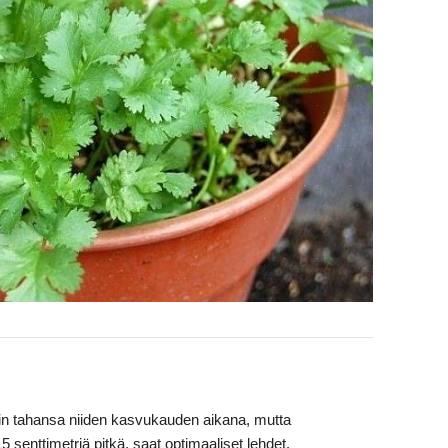
loin tahansa niiden kasvukauden aikana, mutta
 senttimetriä pitkä, saat optimaaliset lehdet.