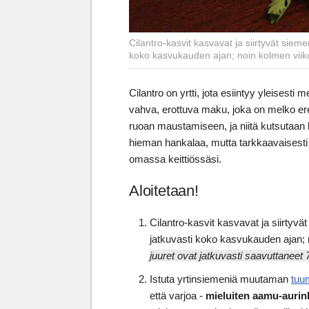
Cilantro-kasvit kasvavat ja siirtyvät siemen
koko kasvukauden ajan; noin kolmen viiko
Cilantro on yrtti, jota esiintyy yleisesti
vahva, erottuva maku, joka on melko e
ruoan maustamiseen, ja niitä kutsutaan 
hieman hankalaa, mutta tarkkaavaisesti ja
omassa keittiössäsi.
Aloitetaan!
Cilantro-kasvit kasvavat ja siirtyvät
jatkuvasti koko kasvukauden ajan; 
juuret ovat jatkuvasti saavuttaneet 
Istuta yrtinsiemeniä muutaman
tuu
että varjoa -
mieluiten aamu-aurin