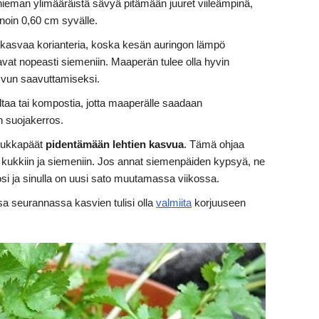
i hieman ylimääräistä sävyä pitämään juuret viileämpinä,
 noin 0,60 cm syvälle.
a kasvaa korianteria, koska kesän auringon lämpö
vat nopeasti siemeniin. Maaperän tulee olla hyvin
asvun saavuttamiseksi.
ltaa tai kompostia, jotta maaperälle saadaan
en suojakerros.
 kukkapäät
pidentämään lehtien kasvua
. Tämä ohjaa
kä kukkiin ja siemeniin. Jos annat siemenpäiden kypsyä, ne
osi ja sinulla on uusi sato muutamassa viikossa.
sa seurannassa kasvien tulisi olla
valmiita
korjuuseen