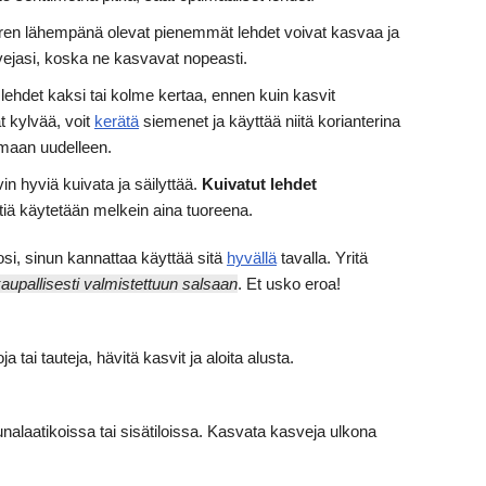
arren lähempänä olevat pienemmät lehdet voivat kasvaa ja
vejasi, koska ne kasvavat nopeasti.
ehdet kaksi tai kolme kertaa, ennen kuin kasvit
t kylvää, voit
kerätä
siemenet ja käyttää niitä korianterina
tamaan uudelleen.
in hyviä kuivata ja säilyttää.
Kuivatut lehdet
tiä käytetään melkein aina tuoreena.
osi, sinun kannattaa käyttää sitä
hyvällä
tavalla. Yritä
aupallisesti valmistettuun salsaan
. Et usko eroa!
a tai tauteja, hävitä kasvit ja aloita alusta.
unalaatikoissa tai sisätiloissa. Kasvata kasveja ulkona