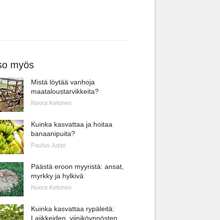
so myös
Mistä löytää vanhoja
maataloustarvikkeita?
Noora Ketonen
Kuinka kasvattaa ja hoitaa
banaanipuita?
Paulus Juppi
Päästä eroon myyristä: ansat,
myrkky ja hylkivä
Noora Ketonen
Kuinka kasvattaa rypäleitä:
Lajikkeiden, viiniköynnösten,