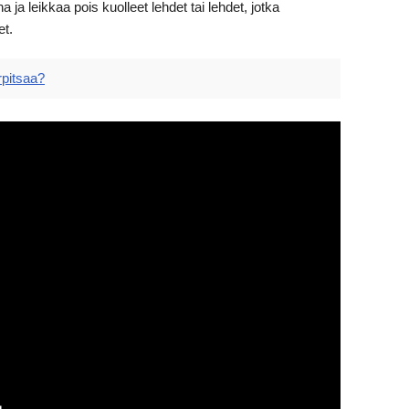
a leikkaa pois kuolleet lehdet tai lehdet, jotka
et.
pitsaa?