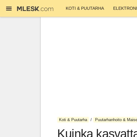
KOTI & PUUTARHA
ELEKTRONI
Koti & Puutarha
Puutarhanhoito & Maise
Kuinka kasvatta