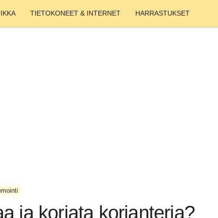
IKKA
TIETOKONEET & INTERNET
HARRASTUKSET
mointi
a ja korjata korianteria?