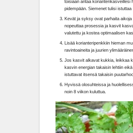
toisiaan antaa korianterikasveilles
pidempään. Siemenet tulisi istuttaa
Kevät ja syksy ovat parhaita aikoj
nopeuttaa prosessia ja kasvit kasva
valutettu ja kostea optimaalisen k
Lisää korianteripenkkiin hieman mu
ravintoaineita ja juurien ylimääräin
Jos kasvit alkavat kukkia, leikkaa
kasvin energian takaisin lehtiin ei
istuttavat itsensä takaisin puutarho
Hyvissä olosuhteissa ja huolellises
noin 8 viikon kuluttua.