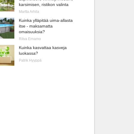
karsimisen, ristikon valinta
Martta Arhila
Kuinka ylläpitää uima-allasta
itse - maksamatta
omaisuuksia?
Ritva Ernamo
Kuinka kasvattaa kasveja
luokassa?
Patrik Hyyppä