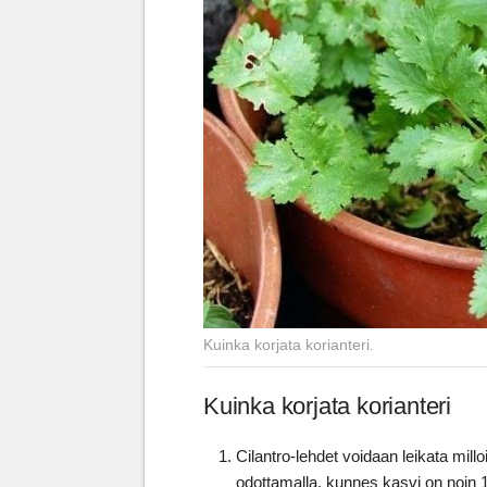
Kuinka korjata korianteri.
Kuinka korjata korianteri
Cilantro-lehdet voidaan leikata mil
odottamalla, kunnes kasvi on noin 15