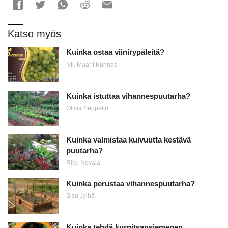
Katso myös
Kuinka ostaa viinirypäleitä?
Nti. Maarit Kunnas
Kuinka istuttaa vihannespuutarha?
Olivia Seppelin
Kuinka valmistaa kuivuutta kestävä
puutarha?
Riku Nevala
Kuinka perustaa vihannespuutarha?
Sisu Jylhä
Kuinka tehdä kurpitsansiemenen