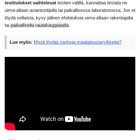
testitulokset vaihtelevat
testien välillä, kannattaa testata ne
uima-altaan asiantuntijalla tai paikallisessa laboratoriossa; Jos et
löydä sellaista, kysy jälleen ehdotuksia uima-altaan rakentajalta
tai
paikalliselta rautakauppiaalta
.
Lue myös:
Mistä löytää vanhoja maataloustarvikkeita?