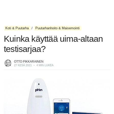
Koti & Puutarha
Puutarhanhoito & Maisemointi
Kuinka käyttää uima-altaan
testisarjaa?
OTTO PIKKARAINEN
27 KESÄ 2021
•
4 MIN LUKEA