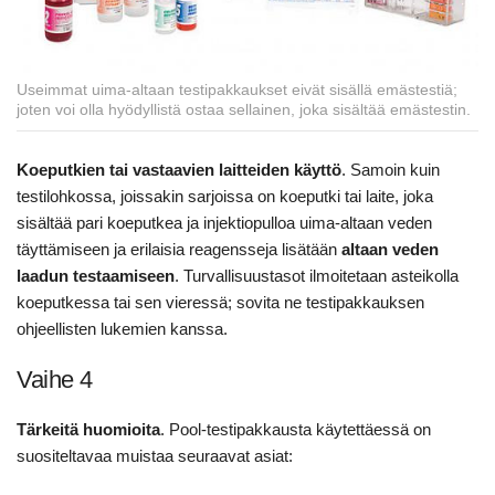
Useimmat uima-altaan testipakkaukset eivät sisällä emästestiä;
joten voi olla hyödyllistä ostaa sellainen, joka sisältää emästestin.
Koeputkien tai vastaavien laitteiden käyttö
. Samoin kuin
testilohkossa, joissakin sarjoissa on koeputki tai laite, joka
sisältää pari koeputkea ja injektiopulloa uima-altaan veden
täyttämiseen ja erilaisia reagensseja lisätään
altaan veden
laadun testaamiseen
. Turvallisuustasot ilmoitetaan asteikolla
koeputkessa tai sen vieressä; sovita ne testipakkauksen
ohjeellisten lukemien kanssa.
Vaihe 4
Tärkeitä huomioita
. Pool-testipakkausta käytettäessä on
suositeltavaa muistaa seuraavat asiat: