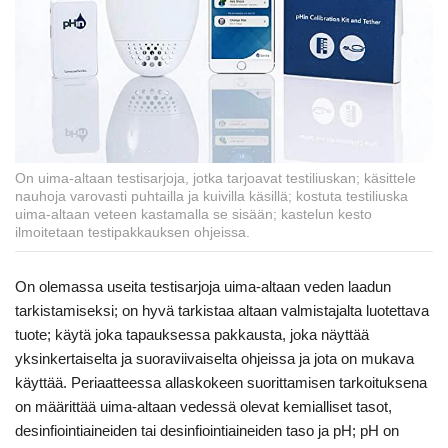
On uima-altaan testisarjoja, jotka tarjoavat testiliuskan; käsittele
nauhoja varovasti puhtailla ja kuivilla käsillä; kostuta testiliuska
uima-altaan veteen kastamalla se sisään; kastelun kesto
ilmoitetaan testipakkauksen ohjeissa.
On olemassa useita testisarjoja uima-altaan veden laadun
tarkistamiseksi; on hyvä tarkistaa altaan valmistajalta luotettava
tuote; käytä joka tapauksessa pakkausta, joka näyttää
yksinkertaiselta ja suoraviivaiselta ohjeissa ja jota on mukava
käyttää. Periaatteessa allaskokeen suorittamisen tarkoituksena
on määrittää uima-altaan vedessä olevat kemialliset tasot,
desinfiointiaineiden tai desinfiointiaineiden taso ja pH; pH on