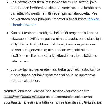
Jos käytät koeputkea, testilohkoa tai muuta laitetta, joka
vaatii veden keräämistä altaasta, varmista, että keräät sen
vähintään 46 senttimetriltä veden pinnan alapuolelta. Vesi
on kerättävä pois pumpun / moottorin tuloaukosta
tarkkaa
lukemista varten
.
Kun olet testannut vettä, älä heitä sitä reagenssin kanssa
altaaseen; hävitä vesi poissa uima-altaasta; puhdista laite ja
säilytä koko testipakkaus viileässä, kuivassa paikassa
poissa auringonvalosta; uima-altaan testipakkauksen
sisältö on melko herkkä ja lyhytkestoinen, joten käsittele
niitä varoen.
Jos käytät nauhamenetelmää, tarkista ohjekirjasta, kuinka
monta tippaa nauhalle syötetään tai onko se upotettava
suoraan altaaseen.
Noudata joka tapauksessa pool-testipakkauksen ohjeita
saadaksesi tarkat tulokset
; on ehdottomasti suositeltavaa
suorittaa tämä testi vähintään kerran seitsemässä päivässä; jos