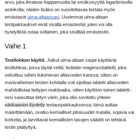
arvo, joka ilmaisee happamuutta tai emäksisyyttä logaritmisella
asteikolla; näiden lisäksi on suositeltavaa testata myös
emästasot
uima-altaassasi
. Useimmat uima-altaan
testipakkaukset eivät sisällä emästestiä; joten voi olla
hyödyllistä ostaa sellainen, joka sisältää emästestin.
Vaihe 1
Testilohkon käyttö
. Jotkut uima-altaan sarjat käyttävät
testilohkoa, jossa täytät vettä; lisätään reagenssitabletti, joka
sekoittuu siihen liukenevan allasveden kanssa; sitten on
monivaiheinen testien kohdalla voit sijoittaa tabletti allasveden
mahdollistaa tiettyjen reaktioaika, sitten käyttöön toinen tabletti -
vesi saavuttaa tietyn värin, joka olisi sovitettu yhteen
värikaavion löydetty
testauspakkauksessa; tämä auttaa
määrittämään, ovatko kemialliset pitoisuudet matalia, sopivia vai
korkeita, ja tarvittavat kemiallisten tasojen säädöt on tehtävä
testin päätyttyä.