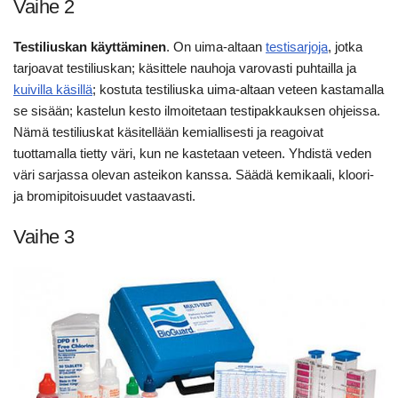
Vaihe 2
Testiliuskan käyttäminen
. On uima-altaan
testisarjoja
, jotka
tarjoavat testiliuskan; käsittele nauhoja varovasti puhtailla ja
kuivilla käsillä
; kostuta testiliuska uima-altaan veteen kastamalla
se sisään; kastelun kesto ilmoitetaan testipakkauksen ohjeissa.
Nämä testiliuskat käsitellään kemiallisesti ja reagoivat
tuottamalla tietty väri, kun ne kastetaan veteen. Yhdistä veden
väri sarjassa olevan asteikon kanssa. Säädä kemikaali, kloori-
ja bromipitoisuudet vastaavasti.
Vaihe 3