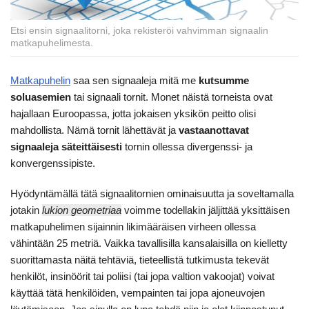
Etsi ensin signaalitorni, joka rekisteröi vahvimman signaalin
matkapuhelimesta.
Matkapuhelin
saa sen signaaleja mitä me
kutsumme
soluasemien
tai signaali tornit. Monet näistä torneista ovat
hajallaan Euroopassa, jotta jokaisen yksikön peitto olisi
mahdollista. Nämä tornit lähettävät ja
vastaanottavat
signaaleja säteittäisesti
tornin ollessa divergenssi- ja
konvergenssipiste.
Hyödyntämällä tätä signaalitornien ominaisuutta ja soveltamalla
jotakin
lukion geometriaa
voimme todellakin jäljittää yksittäisen
matkapuhelimen sijainnin likimääräisen virheen ollessa
vähintään 25 metriä. Vaikka tavallisilla kansalaisilla on kielletty
suorittamasta näitä tehtäviä, tieteellistä tutkimusta tekevät
henkilöt, insinöörit tai poliisi (tai jopa valtion vakoojat) voivat
käyttää tätä henkilöiden, vempainten tai jopa ajoneuvojen