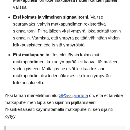
Matkapuhelin on todennäköisesti näiden kahden pisteen
välissä.
Etsi kolmas ja viimeinen signaalitorni.
Valitse
seuraavaksi vahvin matkapuhelimen rekisteröivä
signaalitorni. Piirrä jälleen yksi ympyrä, joka peittää tornin
signaalin. Varmista, että ympyrä peittää vähintään yhden
leikkauspisteen edellisistä ympyröistä.
Etsi matkapuhelin.
Jos olet täysin kolmioinut
matkapuhelimen, kolme ympyrää leikkaavat täsmälleen
yhden pisteen. Mutta jos ne eivät leikkaa toisiaan,
matkapuhelin olisi todennäköisesti kolmen ympyrän
leikkausalueella.
Yksi tämän menetelmän etu
GPS-sijainnista
on, että et tarvitse
matkapuhelimen lupia sen sijainnin jäljittämiseen.
Yksinkertaisesti käynnistämällä matkapuhelin, sen sijainti
löytyy.