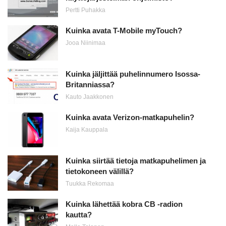
Pertti Puhakka
Kuinka avata T-Mobile myTouch?
Jooa Niinimaa
Kuinka jäljittää puhelinnumero Isossa-
Britanniassa?
Kauto Jaakkonen
Kuinka avata Verizon-matkapuhelin?
Kaija Kauppala
Kuinka siirtää tietoja matkapuhelimen ja
tietokoneen välillä?
Tuukka Rekomaa
Kuinka lähettää kobra CB -radion
kautta?