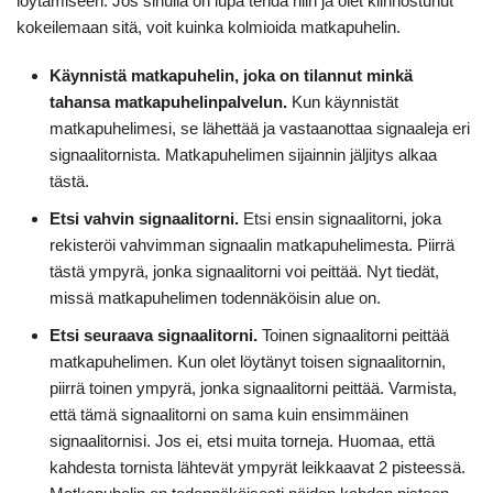
löytämiseen. Jos sinulla on lupa tehdä niin ja olet kiinnostunut
kokeilemaan sitä, voit kuinka kolmioida matkapuhelin.
Käynnistä matkapuhelin, joka on tilannut minkä
tahansa matkapuhelinpalvelun.
Kun käynnistät
matkapuhelimesi, se lähettää ja vastaanottaa signaaleja eri
signaalitornista. Matkapuhelimen sijainnin jäljitys alkaa
tästä.
Etsi vahvin signaalitorni.
Etsi ensin signaalitorni, joka
rekisteröi vahvimman signaalin matkapuhelimesta. Piirrä
tästä ympyrä, jonka signaalitorni voi peittää. Nyt tiedät,
missä matkapuhelimen todennäköisin alue on.
Etsi seuraava signaalitorni.
Toinen signaalitorni peittää
matkapuhelimen. Kun olet löytänyt toisen signaalitornin,
piirrä toinen ympyrä, jonka signaalitorni peittää. Varmista,
että tämä signaalitorni on sama kuin ensimmäinen
signaalitornisi. Jos ei, etsi muita torneja. Huomaa, että
kahdesta tornista lähtevät ympyrät leikkaavat 2 pisteessä.