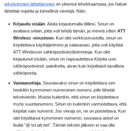
tekstiviestien lähettäminen
on yleensä tehokkaampaa, jos haluat
lähettää nopeita ja kiireellisiä viestejä. Näin.
Kirjaudu sisään
. Aloita kirjautumalla tilillesi. Sinun on
avattava selain, jotta voit tehdä tämän, ja mennä sitten
ATT
Wireless -sivustoon
. Kun olet verkkosivustolla, sinun on
kirjoitettava käyttäjänimesi ja salasanasi, jotta voit käyttää
ATT Wirelessin sähköpostiviestitoimintoja. Kun olet
kirjautunut sisään, sinun on napsautettava Kirjoita uusi
sähköpostiviesti -painiketta, aivan kuin kirjoittaisit tavallista
sähköpostia.
Vastaanottaja
. Seuraavaksi sinun on kirjoitettava sen
henkilön kymmenen numeroinen numero, jolle lähetät
tekstiviestin. Muista kuitenkin, että sinun on kirjoitettava
myös suuntanumero. Sinun on kuitenkin varmistettava, että
kirjoitat vain numerot. Jos viivoja on, ne on poistettava. Kun
olet kirjoittanut kymmenen numeron, seuraava askel on
lisätä "@ txt.att.net". Tämän tekstin jälkeen ei saa olla