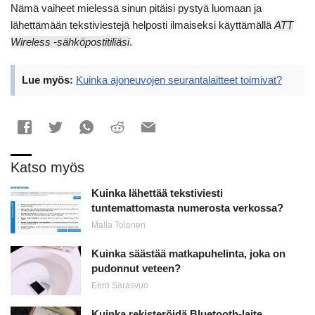
Nämä vaiheet mielessä sinun pitäisi pystyä luomaan ja
lähettämään tekstiviestejä helposti ilmaiseksi käyttämällä
ATT
Wireless -sähköpostitiliäsi
.
Lue myös:
Kuinka ajoneuvojen seurantalaitteet toimivat?
Katso myös
Kuinka lähettää tekstiviesti
tuntemattomasta numerosta verkossa?
Malla Tolonen
Kuinka säästää matkapuhelinta, joka on
pudonnut veteen?
Eero Sarasvuo
Kuinka rekisteröidä Bluetooth-laite