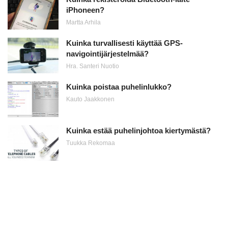
iPhoneen?
Martta Arhila
Kuinka turvallisesti käyttää GPS-
navigointijärjestelmää?
Hra. Santeri Nuotio
Kuinka poistaa puhelinlukko?
Kauto Jaakkonen
Kuinka estää puhelinjohtoa kiertymästä?
Tuukka Rekomaa