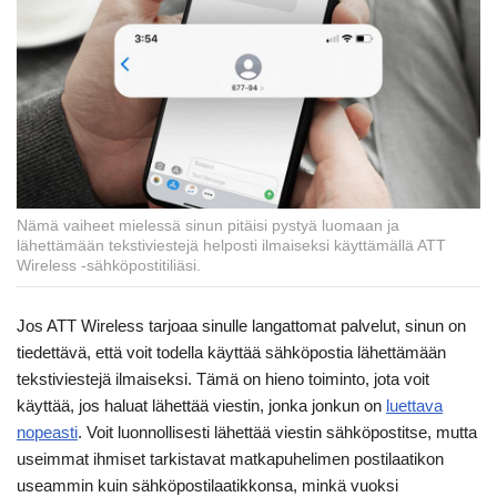
Nämä vaiheet mielessä sinun pitäisi pystyä luomaan ja
lähettämään tekstiviestejä helposti ilmaiseksi käyttämällä ATT
Wireless -sähköpostitiliäsi.
Jos ATT Wireless tarjoaa sinulle langattomat palvelut, sinun on
tiedettävä, että voit todella käyttää sähköpostia lähettämään
tekstiviestejä ilmaiseksi. Tämä on hieno toiminto, jota voit
käyttää, jos haluat lähettää viestin, jonka jonkun on
luettava
nopeasti
. Voit luonnollisesti lähettää viestin sähköpostitse, mutta
useimmat ihmiset tarkistavat matkapuhelimen postilaatikon
useammin kuin sähköpostilaatikkonsa, minkä vuoksi