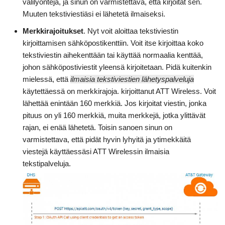
välilyöntejä, ja sinun on varmistettava, että kirjoitat sen.
Muuten tekstiviestiäsi ei lähetetä ilmaiseksi.
Merkkirajoitukset
. Nyt voit aloittaa tekstiviestin
kirjoittamisen sähköpostikenttiin. Voit itse kirjoittaa koko
tekstiviestin aihekenttään tai käyttää normaalia kenttää,
johon sähköpostiviestit yleensä kirjoitetaan. Pidä kuitenkin
mielessä, että
ilmaisia tekstiviestien lähetyspalveluja
käytettäessä on merkkirajoja. kirjoittanut ATT Wireless. Voit
lähettää enintään 160 merkkiä. Jos kirjoitat viestin, jonka
pituus on yli 160 merkkiä, muita merkkejä, jotka ylittävät
rajan, ei enää lähetetä. Toisin sanoen sinun on
varmistettava, että pidät hyvin lyhyitä ja ytimekkäitä
viestejä käyttäessäsi ATT Wirelessin ilmaisia
tekstipalveluja.