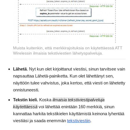
Muista kuitenkin, että merkkirajoituksia on käytettäessä ATT
Wirelessin ilmaisia tekstiviestien lähetyspalveluja.
Lähetä
. Nyt kun olet kirjoittanut viestisi, sinun tarvitsee vain
napsauttaa Lähetä-painiketta. Kun olet lähettänyt sen,
näyttöön tulee vahvistus, joka kertoo, että viesti on lähetetty
onnistuneesti.
Tekstin kieli.
Koska
ilmaisia tekstiviestipalveluja
käytettäessä
voi lähettää enintään 160 merkkiä, sinun
kannattaa harkita tekstikielen käyttämistä keinona lyhentää
viestiäsi ja saada enemmän
tekstiviestiin
.