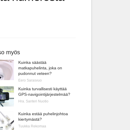
so myös
Kuinka säästää
matkapuhelinta, joka on
pudonnut veteen?
Eero Sarasvuo
Kuinka turvallisesti käyttää
GPS-navigointijärjestelmää?
Hra. Santeri Nuotio
Kuinka estää puhelinjohtoa
kiertymästä?
Tuukka Rekomaa