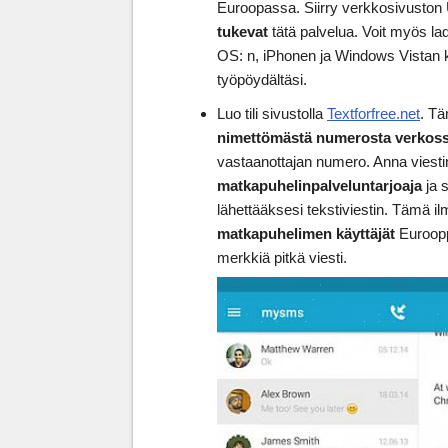
Euroopassa. Siirry verkkosivuston 
tukevat
tätä palvelua. Voit myös l
OS: n, iPhonen ja Windows Vistan k
työpöydältäsi.
Luo tili sivustolla
Textforfree.net
. Tä
nimettömästä numerosta verkos
vastaanottajan numero. Anna viestin a
matkapuhelinpalveluntarjoaja
ja s
lähettääksesi tekstiviestin. Tämä i
matkapuhelimen käyttäjät
Euroopp
merkkiä pitkä viesti.