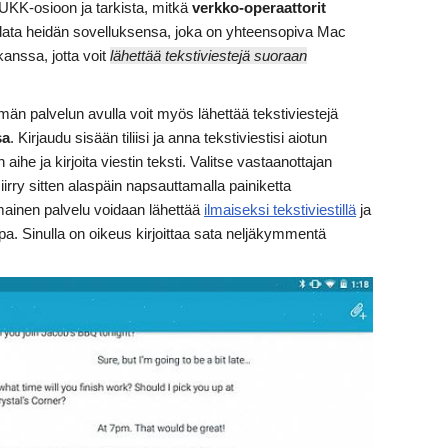
UKK-osioon ja tarkista, mitkä
verkko-operaattorit
adata heidän sovelluksensa, joka on yhteensopiva Mac
anssa, jotta voit
lähettää tekstiviestejä suoraan
män palvelun avulla voit myös lähettää tekstiviestejä
sa
. Kirjaudu sisään tiliisi ja anna tekstiviestisi aiotun
ihe ja kirjoita viestin teksti. Valitse vastaanottajan
iirry sitten alaspäin napsauttamalla painiketta
lmainen palvelu voidaan lähettää
ilmaiseksi tekstiviestillä
ja
a. Sinulla on oikeus kirjoittaa sata neljäkymmentä