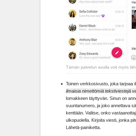
Tämän palvelun avulla voit myös läh
Toinen verkkosivusto, joka tarjoaa 
ilmaisia nimettömiä tekstiviestejä 
lomakkeen täyttyvän. Sinun on ann
suuntanumero, ja joko annettava sähk
kenttään. Valitse, onko vastaanot
ulkopuolella. Kirjoita viesti, jonka
Lähetä-painiketta.