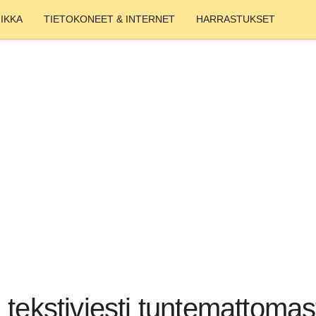
IKKA
TIETOKONEET & INTERNET
HARRASTUKSET
 tekstiviesti tuntemattoma