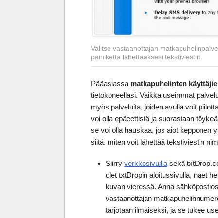
Valitse vastaanottajan matkapuhelinpalvel
painiketta lähettääksesi tekstiviestin.
Pääasiassa
matkapuhelinten käyttäjie
tietokoneellasi. Vaikka useimmat palvelu
myös palveluita, joiden avulla voit piilot
voi olla epäeettistä ja suorastaan töyke
se voi olla hauskaa, jos aiot kepponen ys
siitä, miten voit lähettää tekstiviestin
Siirry
verkkosivuilla
sekä txtDrop.com
olet txtDropin aloitussivulla, näet
kuvan vieressä. Anna sähköpostiosoit
vastaanottajan matkapuhelinnumero. 
tarjotaan ilmaiseksi, ja se tukee us