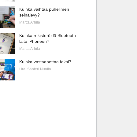
Kuinka vaihtaa puhelimen
seinälevy?
Martta Arhila
Kuinka rekisteröidä Bluetooth-
laite iPhoneen?
Martta Arhila
Kuinka vastaanottaa faksi?
Hra. Santeri Nuotio