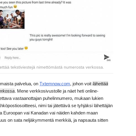
ettää tekstiviestejä nimettömästä numerosta verkossa.
ilmaista palvelua, on
Txtemnow.com
, johon voit
lähettää
verkossa
. Mene verkkosivustolle ja näet heti online-
ettava vastaanottajan puhelinnumero, mukaan lukien
öpostiosoitteesi, nimi tai jätettävä se tyhjäksi lähettäjän
taja Euroopan vai Kanadan vai näiden kahden maan
 pituus on sata neljäkymmentä merkkiä, ja napsauta sitten