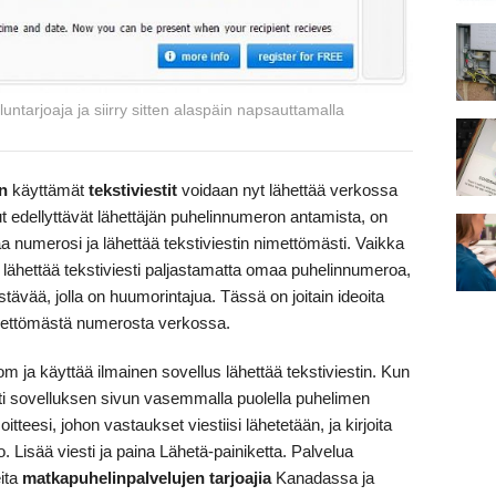
untarjoaja ja siirry sitten alaspäin napsauttamalla
n
käyttämät
tekstiviestit
voidaan nyt lähettää verkossa
t edellyttävät lähettäjän puhelinnumeron antamista, on
taa numerosi ja lähettää tekstiviestin nimettömästi. Vaikka
ä lähettää tekstiviesti paljastamatta omaa puhelinnumeroa,
tävää, jolla on huumorintajua. Tässä on joitain ideoita
 nimettömästä numerosta verkossa.
 ja käyttää ilmainen sovellus lähettää tekstiviestin. Kun
 heti sovelluksen sivun vasemmalla puolella puhelimen
teesi, johon vastaukset viestiisi lähetetään, ja kirjoita
Lisää viesti ja paina Lähetä-painiketta. Palvelua
eita
matkapuhelinpalvelujen tarjoajia
Kanadassa ja