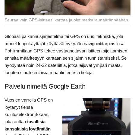
Seuraa vain GPS-laitteesi karttaa ja olet matkalla määränpäähän.
Globaali paikannusjärjestelmä tai GPS on uusi tekniikka, jota
monet loppukäyttäjät käyttävät nykyään navigointitarpeisiinsa.
Pohjimmiltaan GPS tekee vastaanottavan laitteen sijoittamisen
ennalta määritettyyn karttaan sen sijainnin tunnistamiseksi. Se
hyödyntää noin 24-32 satelliittia, jotka leijuvat ympäri maata,
tarjoten sinulle erilaisia maantieteellisiä tietoja.
Palvelu nimeltä Google Earth
Vuosien varrella GPS on
löytänyt tiensä
kulutuselektroniikkaan,
joka auttaa
tavallisia
kansalaisia löytämään