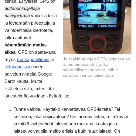
tiensä. Erityisesti GPS on
auttanut kuljettajia
navigoimaan
vaikeilla teillä
ja löytämään piilotettuja ja
vaihtoehtoisia kiertoteitä,
jotka auttavat
lyhentämään matka-
aikaa
. GPS on saatavana
Joissakin autojen GPS-laitteissa on
myös
matkapuhelimiin
ja
ääniominaisuudet, jotka
tietokoneisiin
uuden
säännöllisesti sanovat, mihin
palvelun nimeltä Google
suuntaan sinun tulisi ottaa.
Earth kautta. Mutta
lisätietoja siitä, miten tätä
järjestelmää voidaan käyttää, lue.
Tunne vaihde. Käytätkö kannettavaa GPS-laitetta? Tai
sellaisen, joka sopii autoon? On tärkeää tietää, mitä käytät
ja mitkä vaihtoehdot tulevat sen mukana, koska jotkut
laitteet voivat olla melko erilaisia kuin muut laitteet. On