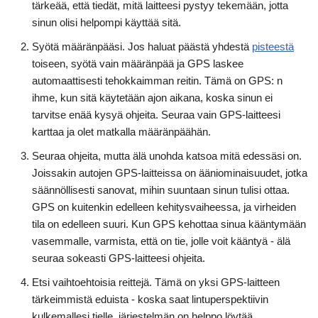
tärkeää, että tiedät, mitä laitteesi pystyy tekemään, jotta
sinun olisi helpompi käyttää sitä.
Syötä määränpääsi. Jos haluat päästä yhdestä
pisteestä
toiseen, syötä vain määränpää ja GPS laskee
automaattisesti tehokkaimman reitin. Tämä on GPS: n
ihme, kun sitä käytetään ajon aikana, koska sinun ei
tarvitse enää kysyä ohjeita. Seuraa vain GPS-laitteesi
karttaa ja olet matkalla määränpäähän.
Seuraa ohjeita, mutta älä unohda katsoa mitä edessäsi on.
Joissakin autojen GPS-laitteissa on ääniominaisuudet, jotka
säännöllisesti sanovat, mihin suuntaan sinun tulisi ottaa.
GPS on kuitenkin edelleen kehitysvaiheessa, ja virheiden
tila on edelleen suuri. Kun GPS kehottaa sinua kääntymään
vasemmalle, varmista, että on tie, jolle voit kääntyä - älä
seuraa sokeasti GPS-laitteesi ohjeita.
Etsi vaihtoehtoisia reittejä. Tämä on yksi GPS-laitteen
tärkeimmistä eduista - koska saat lintuperspektiivin
kulkemallesi tielle, järjestelmän on helppo löytää