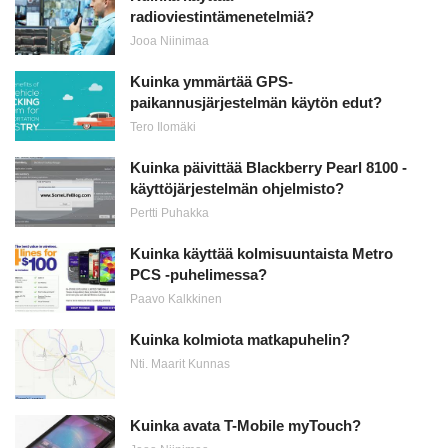
radioviestintämenetelmiä?
Jooa Niinimaa
Kuinka ymmärtää GPS-
paikannusjärjestelmän käytön edut?
Tero Ilomäki
Kuinka päivittää Blackberry Pearl 8100 -
käyttöjärjestelmän ohjelmisto?
Pertti Puhakka
Kuinka käyttää kolmisuuntaista Metro
PCS -puhelimessa?
Paavo Kalkkinen
Kuinka kolmiota matkapuhelin?
Nti. Maarit Kunnas
Kuinka avata T-Mobile myTouch?