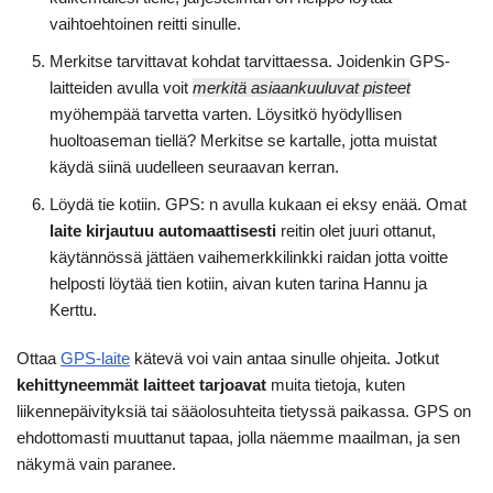
vaihtoehtoinen reitti sinulle.
Merkitse tarvittavat kohdat tarvittaessa. Joidenkin GPS-
laitteiden avulla voit
merkitä asiaankuuluvat pisteet
myöhempää tarvetta varten. Löysitkö hyödyllisen
huoltoaseman tiellä? Merkitse se kartalle, jotta muistat
käydä siinä uudelleen seuraavan kerran.
Löydä tie kotiin. GPS: n avulla kukaan ei eksy enää. Omat
laite kirjautuu automaattisesti
reitin olet juuri ottanut,
käytännössä jättäen vaihemerkkilinkki raidan jotta voitte
helposti löytää tien kotiin, aivan kuten tarina Hannu ja
Kerttu.
Ottaa
GPS-laite
kätevä voi vain antaa sinulle ohjeita. Jotkut
kehittyneemmät laitteet tarjoavat
muita tietoja, kuten
liikennepäivityksiä tai sääolosuhteita tietyssä paikassa. GPS on
ehdottomasti muuttanut tapaa, jolla näemme maailman, ja sen
näkymä vain paranee.