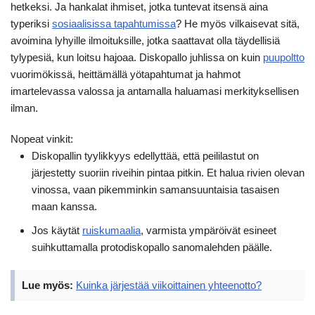
hetkeksi. Ja hankalat ihmiset, jotka tuntevat itsensä aina
typeriksi
sosiaalisissa tapahtumissa
? He myös vilkaisevat sitä,
avoimina lyhyille ilmoituksille, jotka saattavat olla täydellisiä
tylypesiä, kun loitsu hajoaa. Diskopallo juhlissa on kuin
puupoltto
vuorimökissä, heittämällä yötapahtumat ja hahmot
imartelevassa valossa ja antamalla haluamasi merkityksellisen
ilman.
Nopeat vinkit:
Diskopallin tyylikkyys edellyttää, että peililastut on
järjestetty suoriin riveihin pintaa pitkin. Et halua rivien olevan
vinossa, vaan pikemminkin samansuuntaisia tasaisen
maan kanssa.
Jos käytät
ruiskumaalia
, varmista ympäröivät esineet
suihkuttamalla protodiskopallo sanomalehden päälle.
Lue myös:
Kuinka järjestää viikoittainen yhteenotto?