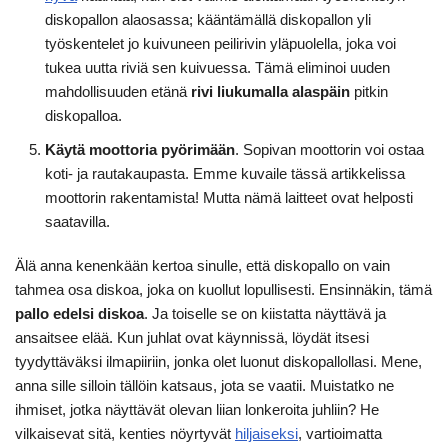
diskopallon alaosassa; kääntämällä diskopallon yli
työskentelet jo kuivuneen peilirivin yläpuolella, joka voi
tukea uutta riviä sen kuivuessa. Tämä eliminoi uuden
mahdollisuuden etänä
rivi liukumalla alaspäin
pitkin
diskopalloa.
Käytä moottoria pyörimään
. Sopivan moottorin voi ostaa
koti- ja rautakaupasta. Emme kuvaile tässä artikkelissa
moottorin rakentamista! Mutta nämä laitteet ovat helposti
saatavilla.
Älä anna kenenkään kertoa sinulle, että diskopallo on vain
tahmea osa diskoa, joka on kuollut lopullisesti. Ensinnäkin, tämä
pallo edelsi diskoa
. Ja toiselle se on kiistatta näyttävä ja
ansaitsee elää. Kun juhlat ovat käynnissä, löydät itsesi
tyydyttäväksi ilmapiiriin, jonka olet luonut diskopallollasi. Mene,
anna sille silloin tällöin katsaus, jota se vaatii. Muistatko ne
ihmiset, jotka näyttävät olevan liian lonkeroita juhliin? He
vilkaisevat sitä, kenties nöyrtyvät
hiljaiseksi
, vartioimatta