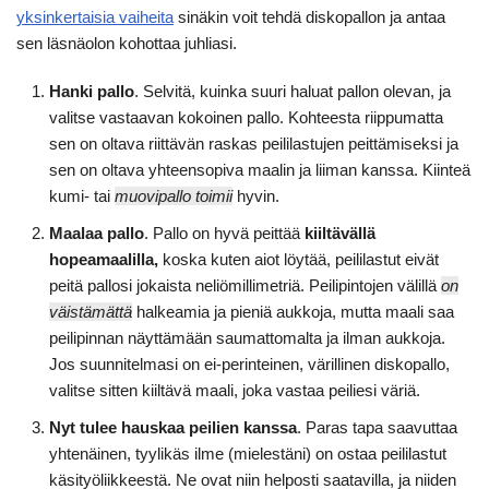
yksinkertaisia vaiheita
sinäkin voit tehdä diskopallon ja antaa
sen läsnäolon kohottaa juhliasi.
Hanki pallo
. Selvitä, kuinka suuri haluat pallon olevan, ja
valitse vastaavan kokoinen pallo. Kohteesta riippumatta
sen on oltava riittävän raskas peililastujen peittämiseksi ja
sen on oltava yhteensopiva maalin ja liiman kanssa. Kiinteä
kumi- tai
muovipallo toimii
hyvin.
Maalaa pallo
. Pallo on hyvä peittää
kiiltävällä
hopeamaalilla,
koska kuten aiot löytää, peililastut eivät
peitä pallosi jokaista neliömillimetriä. Peilipintojen välillä
on
väistämättä
halkeamia ja pieniä aukkoja, mutta maali saa
peilipinnan näyttämään saumattomalta ja ilman aukkoja.
Jos suunnitelmasi on ei-perinteinen, värillinen diskopallo,
valitse sitten kiiltävä maali, joka vastaa peiliesi väriä.
Nyt tulee hauskaa peilien kanssa
. Paras tapa saavuttaa
yhtenäinen, tyylikäs ilme (mielestäni) on ostaa peililastut
käsityöliikkeestä. Ne ovat niin helposti saatavilla, ja niiden