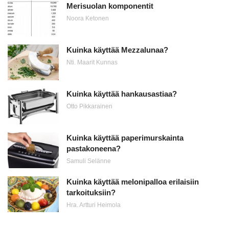
Merisuolan komponentit
Noora Ketonen
Kuinka käyttää Mezzalunaa?
Nti. Maarit Kunnas
Kuinka käyttää hankausastiaa?
Otto Pikkarainen
Kuinka käyttää paperimurskainta
pastakoneena?
Samuli Selänne
Kuinka käyttää melonipalloa erilaisiin
tarkoituksiin?
Hra. Artturi Heimola