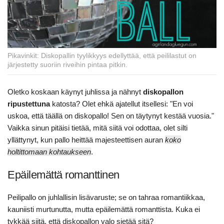
Pikavinkit: Diskopallin tyylikkyys edellyttää, että peililastut on
järjestetty suoriin riveihin pintaa pitkin.
Oletko koskaan käynyt juhlissa ja nähnyt
diskopallon
ripustettuna
katosta? Olet ehkä ajatellut itsellesi: "En voi
uskoa, että täällä on diskopallo! Sen on täytynyt kestää vuosia."
Vaikka sinun pitäisi tietää, mitä siitä voi odottaa, olet silti
yllättynyt, kun pallo heittää majesteettisen auran
koko
holtittomaan kohtaukseen
.
Epäilemättä romanttinen
Peilipallo on juhlallisin lisävaruste; se on tahraa romantiikkaa,
kauniisti murtunutta, mutta epäilemättä romanttista. Kuka ei
tykkää siitä, että diskopallon valo sietää sitä?