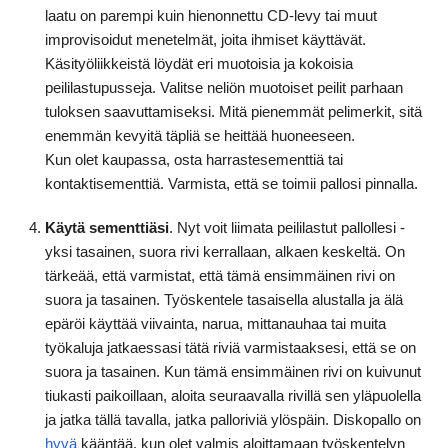
laatu on parempi kuin hienonnettu CD-levy tai muut
improvisoidut menetelmät, joita ihmiset käyttävät.
Käsityöliikkeistä löydät eri muotoisia ja kokoisia
peililastupusseja. Valitse neliön muotoiset peilit parhaan
tuloksen saavuttamiseksi. Mitä pienemmät pelimerkit, sitä
enemmän kevyitä täpliä se heittää huoneeseen.
Kun olet kaupassa, osta harrastesementtiä tai
kontaktisementtiä. Varmista, että se toimii pallosi pinnalla.
Käytä sementtiäsi
. Nyt voit liimata peililastut pallollesi -
yksi tasainen, suora rivi kerrallaan, alkaen keskeltä. On
tärkeää, että varmistat, että tämä ensimmäinen rivi on
suora ja tasainen. Työskentele tasaisella alustalla ja älä
epäröi käyttää viivainta, narua, mittanauhaa tai muita
työkaluja jatkaessasi tätä riviä varmistaaksesi, että se on
suora ja tasainen. Kun tämä ensimmäinen rivi on kuivunut
tiukasti paikoillaan, aloita seuraavalla rivillä sen yläpuolella
ja jatka tällä tavalla, jatka palloriviä ylöspäin. Diskopallo on
hyvä
kääntää, kun olet valmis aloittamaan työskentelyn