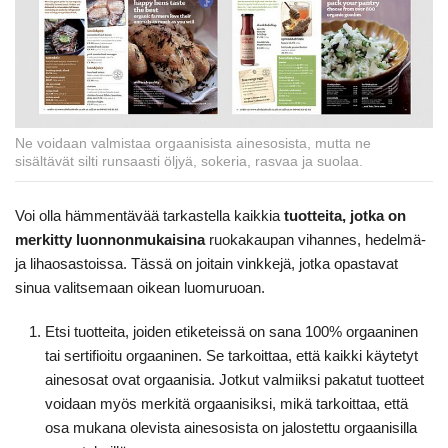
Ne voidaan valmistaa orgaanisista ainesosista, mutta ne
sisältävät silti runsaasti öljyä, sokeria, rasvaa ja suolaa.
Voi olla hämmentävää tarkastella kaikkia
tuotteita, jotka on
merkitty luonnonmukaisina
ruokakaupan vihannes, hedelmä-
ja lihaosastoissa. Tässä on joitain vinkkejä, jotka opastavat
sinua valitsemaan oikean luomuruoan.
Etsi tuotteita, joiden etiketeissä on sana 100% orgaaninen
tai sertifioitu orgaaninen. Se tarkoittaa, että kaikki käytetyt
ainesosat ovat orgaanisia. Jotkut valmiiksi pakatut tuotteet
voidaan myös merkitä orgaanisiksi, mikä tarkoittaa, että
osa mukana olevista ainesosista on jalostettu orgaanisilla