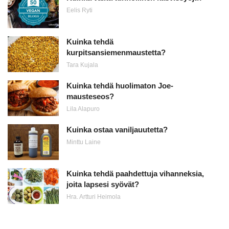
Eelis Ryti
Kuinka tehdä
kurpitsansiemenmaustetta?
Tara Kujala
Kuinka tehdä huolimaton Joe-
mausteseos?
Lila Alapuro
Kuinka ostaa vaniljauutetta?
Minttu Laine
Kuinka tehdä paahdettuja vihanneksia,
joita lapsesi syövät?
Hra. Artturi Heimola