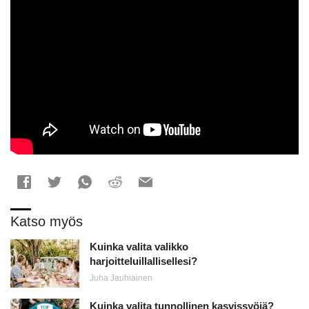
Katso myös
Kuinka valita valikko
harjoitteluillallisellesi?
Juha Jauhiainen
Kuinka valita tunnollinen kasvissyöjä?