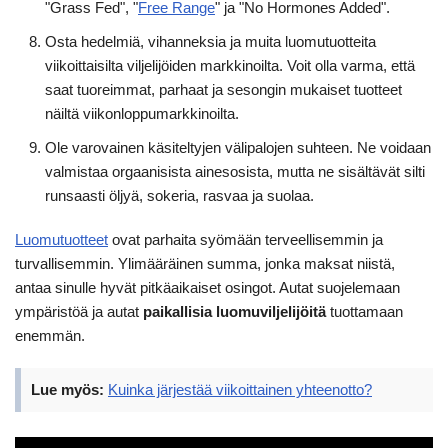
"Grass Fed", "
Free Range
" ja "No Hormones Added".
Osta hedelmiä, vihanneksia ja muita luomutuotteita
viikoittaisilta viljelijöiden markkinoilta. Voit olla varma, että
saat tuoreimmat, parhaat ja sesongin mukaiset tuotteet
näiltä viikonloppumarkkinoilta.
Ole varovainen käsiteltyjen välipalojen suhteen. Ne voidaan
valmistaa orgaanisista ainesosista, mutta ne sisältävät silti
runsaasti öljyä, sokeria, rasvaa ja suolaa.
Luomutuotteet
ovat parhaita syömään terveellisemmin ja
turvallisemmin. Ylimääräinen summa, jonka maksat niistä,
antaa sinulle hyvät pitkäaikaiset osingot. Autat suojelemaan
ympäristöä ja autat
paikallisia luomuviljelijöitä
tuottamaan
enemmän.
Lue myös:
Kuinka järjestää viikoittainen yhteenotto?