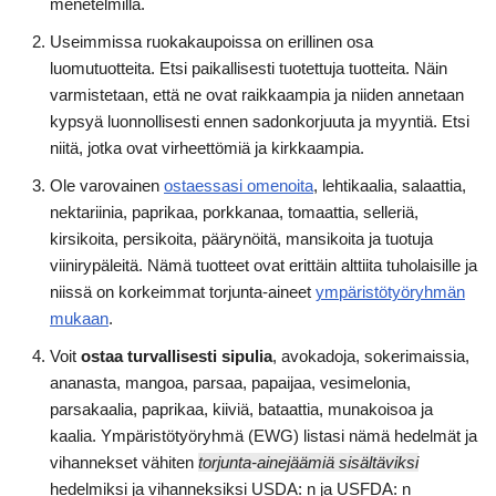
menetelmillä.
Useimmissa ruokakaupoissa on erillinen osa
luomutuotteita. Etsi paikallisesti tuotettuja tuotteita. Näin
varmistetaan, että ne ovat raikkaampia ja niiden annetaan
kypsyä luonnollisesti ennen sadonkorjuuta ja myyntiä. Etsi
niitä, jotka ovat virheettömiä ja kirkkaampia.
Ole varovainen
ostaessasi omenoita
, lehtikaalia, salaattia,
nektariinia, paprikaa, porkkanaa, tomaattia, selleriä,
kirsikoita, persikoita, päärynöitä, mansikoita ja tuotuja
viinirypäleitä. Nämä tuotteet ovat erittäin alttiita tuholaisille ja
niissä on korkeimmat torjunta-aineet
ympäristötyöryhmän
mukaan
.
Voit
ostaa turvallisesti sipulia
, avokadoja, sokerimaissia,
ananasta, mangoa, parsaa, papaijaa, vesimelonia,
parsakaalia, paprikaa, kiiviä, bataattia, munakoisoa ja
kaalia. Ympäristötyöryhmä (EWG) listasi nämä hedelmät ja
vihannekset vähiten
torjunta-ainejäämiä sisältäviksi
hedelmiksi ja vihanneksiksi USDA: n ja USFDA: n