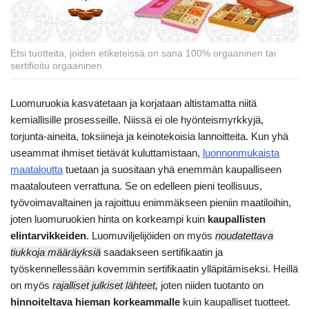
Etsi tuotteita, joiden etiketeissä on sana 100% orgaaninen tai
sertifioitu orgaaninen.
Luomuruokia kasvatetaan ja korjataan altistamatta niitä
kemiallisille prosesseille. Niissä ei ole hyönteismyrkkyjä,
torjunta-aineita, toksiineja ja keinotekoisia lannoitteita. Kun yhä
useammat ihmiset tietävät kuluttamistaan,
luonnonmukaista
maataloutta
tuetaan ja suositaan yhä enemmän kaupalliseen
maatalouteen verrattuna. Se on edelleen pieni teollisuus,
työvoimavaltainen ja rajoittuu enimmäkseen pieniin maatiloihin,
joten luomuruokien hinta on korkeampi kuin
kaupallisten
elintarvikkeiden
. Luomuviljelijöiden on myös
noudatettava
tiukkoja määräyksiä
saadakseen sertifikaatin ja
työskennellessään kovemmin sertifikaatin ylläpitämiseksi. Heillä
on myös
rajalliset julkiset lähteet,
joten niiden tuotanto on
hinnoiteltava hieman korkeammalle
kuin kaupalliset tuotteet.