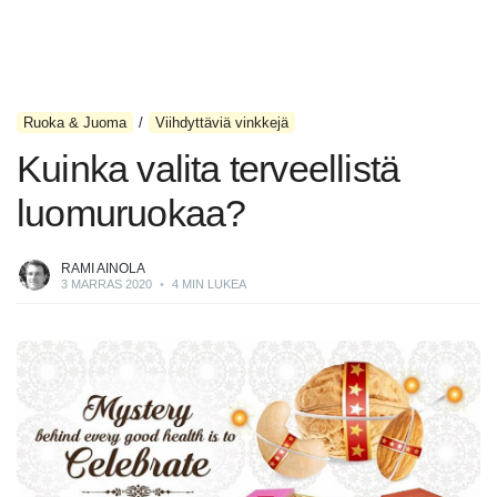
Ruoka & Juoma
Viihdyttäviä vinkkejä
Kuinka valita terveellistä
luomuruokaa?
RAMI AINOLA
3 MARRAS 2020
•
4 MIN LUKEA