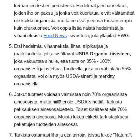
keräämien testien perusteella. Hedelmät ja vihannekset,
joiden iho on paksu ja jonka voit kuoriutua, eivät välttämättä
ole kaikki orgaanisia, mutta ne ovat yleensä turvallisempia
kuin ohutkuoriset. Voit oppia lisää näistä hedelmistä ja
vihanneksista
Food News
-sivustolla, jota ylläpitää EWG.
Etsi hedelmiä, vihanneksia, lihaa, siipikarjaa ja
maitotuotteita, jotka sisältävät
USDA Organic -tiivisteen,
joka vakuuttaa sinulle, että tuote on 95% - 100%
orgaanisesti jalostettua. Tuotteella, joka on vähintään 95%
orgaanista, voi olla myös USDA-sinetti ja merkitty
orgaanisella.
Jotkut tuotteet voidaan valmistaa noin 70% orgaanisista
ainesosista, mutta niillä ei ole USDA-sinettiä. Tarkista
pakkauksen ainesosaluettelo. Toiset sisältävät alle 70%
orgaanisia ainesosia. Muista lukea etiketit tarkistaaksesi
pakattujen tuotteiden ainesosat.
Tarkista ostamasi liha ja etsi tarroja, joissa lukee "Natural",