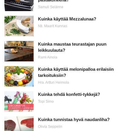
Samuli Selänne
Kuinka käyttää Mezzalunaa?
Nti. Maarit Kunnas
Kuinka maustaa teurastajan puun
leikkuulauta?
Rami Ainola
Kuinka käyttää melonipalloa erilaisiin
tarkoituksiin?
Hra. Artturi Heimola
Kuinka tehdä konfetti-tykkejä?
Topi Simo
Kuinka tunnistaa hyvä naudanliha?
Olivia Seppelin