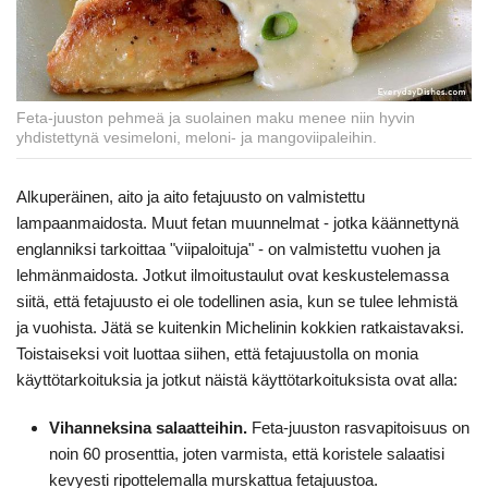
Feta-juuston pehmeä ja suolainen maku menee niin hyvin
yhdistettynä vesimeloni, meloni- ja mangoviipaleihin.
Alkuperäinen, aito ja aito fetajuusto on valmistettu
lampaanmaidosta. Muut fetan muunnelmat - jotka käännettynä
englanniksi tarkoittaa "viipaloituja" - on valmistettu vuohen ja
lehmänmaidosta. Jotkut ilmoitustaulut ovat keskustelemassa
siitä, että fetajuusto ei ole todellinen asia, kun se tulee lehmistä
ja vuohista. Jätä se kuitenkin Michelinin kokkien ratkaistavaksi.
Toistaiseksi voit luottaa siihen, että fetajuustolla on monia
käyttötarkoituksia ja jotkut näistä käyttötarkoituksista ovat alla:
Vihanneksina salaatteihin.
Feta-juuston rasvapitoisuus on
noin 60 prosenttia, joten varmista, että koristele salaatisi
kevyesti ripottelemalla murskattua fetajuustoa.