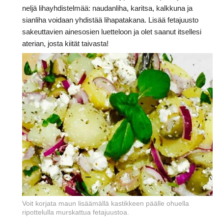
neljä lihayhdistelmää: naudanliha, karitsa, kalkkuna ja
sianliha voidaan yhdistää lihapatakana. Lisää fetajuusto
sakeuttavien ainesosien luetteloon ja olet saanut itsellesi
aterian, josta kiität taivasta!
Voit korjata maun lisäämällä kastikkeen päälle ohuella
ripottelulla murskattua fetajuustoa.