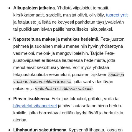
Alkupalojen jatkeina.
Yhdistä viipaloidut tomaatit,
kirsikkatomaatit, sardellit, mustat oliivit, oliiviöljy,
tuoreet yrtit
ja fetajuusto ja lisää ne kevyesti paahdetun täysjyväleivän
tai puolikkaan leivän päälle herkulliseksi alkupalaksi.
Naposteltuna makea ja mehukas hedelmä
. Feta-juuston
pehmeä ja suolainen maku menee niin hyvin yhdistettynä
vesimeloni, meloni- ja mangoviipaleihin. Tarjoile Feta-
juustoviipaleet erillisessä lautasessa hedelmistä, jotta
mehut eivät sekoittuisi yhteen. Voit myös yhdistää
fetajuustokuutioita vesimeloni, punaisen lajikkeen
sipuli- ja
vaalean balsamietikan kanssa
, jotta saat virkistävän
erilaisen ja
ruokahalua sisältävän salaatin
.
Pihvin lisukkeena
. Feta-juustokuutiot, grillatut, voilla tai
höyrytetyt vihannekset
ja pihvi lautasella on hieno herkku
kaikille, jotka harrastavat erittäin tyydyttävää ja herkullista
ateriaa.
Lihahaudun sakeuttimena
. Kypsennä lihapata, jossa on