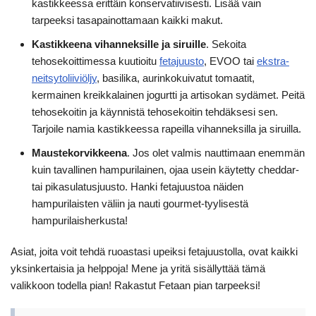
kastikkeessa erittäin konservatiivisesti. Lisää vain
tarpeeksi tasapainottamaan kaikki makut.
Kastikkeena vihanneksille ja siruille
. Sekoita
tehosekoittimessa kuutioitu
fetajuusto
, EVOO tai
ekstra-
neitsytoliiviöljy
, basilika, aurinkokuivatut tomaatit,
kermainen kreikkalainen jogurtti ja artisokan sydämet. Peitä
tehosekoitin ja käynnistä tehosekoitin tehdäksesi sen.
Tarjoile namia kastikkeessa rapeilla vihanneksilla ja siruilla.
Maustekorvikkeena
. Jos olet valmis nauttimaan enemmän
kuin tavallinen hampurilainen, ojaa usein käytetty cheddar-
tai pikasulatusjuusto. Hanki fetajuustoa näiden
hampurilaisten väliin ja nauti gourmet-tyylisestä
hampurilaisherkusta!
Asiat, joita voit tehdä ruoastasi upeiksi fetajuustolla, ovat kaikki
yksinkertaisia ja helppoja! Mene ja yritä sisällyttää tämä
valikkoon todella pian! Rakastut Fetaan pian tarpeeksi!