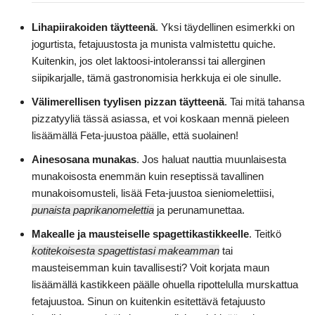
Lihapiirakoiden täytteenä
. Yksi täydellinen esimerkki on
jogurtista, fetajuustosta ja munista valmistettu quiche.
Kuitenkin, jos olet laktoosi-intoleranssi tai allerginen
siipikarjalle, tämä gastronomisia herkkuja ei ole sinulle.
Välimerellisen tyylisen pizzan täytteenä
. Tai mitä tahansa
pizzatyyliä tässä asiassa, et voi koskaan mennä pieleen
lisäämällä Feta-juustoa päälle, että suolainen!
Ainesosana munakas
. Jos haluat nauttia muunlaisesta
munakoisosta enemmän kuin reseptissä tavallinen
munakoisomusteli, lisää Feta-juustoa sieniomelettiisi,
punaista paprikanomelettia
ja perunamunettaa.
Makealle ja mausteiselle spagettikastikkeelle
. Teitkö
kotitekoisesta spagettistasi makeamman
tai
mausteisemman kuin tavallisesti? Voit korjata maun
lisäämällä kastikkeen päälle ohuella ripottelulla murskattua
fetajuustoa. Sinun on kuitenkin esitettävä fetajuusto